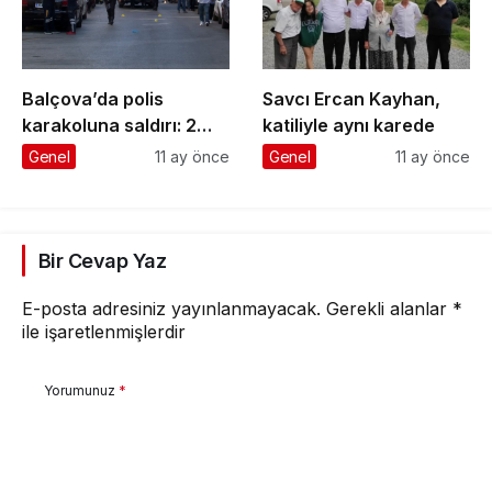
Balçova’da polis
Savcı Ercan Kayhan,
karakoluna saldırı: 2
katiliyle aynı karede
şehit, 1 yaralı
Genel
11 ay önce
Genel
11 ay önce
Bir Cevap Yaz
E-posta adresiniz yayınlanmayacak.
Gerekli alanlar
*
ile işaretlenmişlerdir
Yorumunuz
*