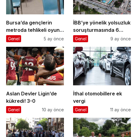
Bursa’da gençlerin
İBB’ye yönelik yolsuzluk
metroda tehlikeli oyunu
soruşturmasında 6
kameraya yansıdı
gazeteci ’şüpheli’
Genel
5 ay önce
Genel
9 ay önce
sıfatıyla ifade verecek
Aslan Devler Ligin’de
İthal otomobillere ek
kükredi! 3-0
vergi
Genel
10 ay önce
Genel
11 ay önce