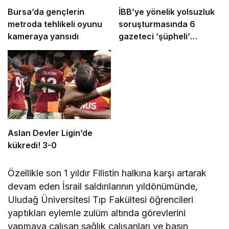
Bursa’da gençlerin
İBB’ye yönelik yolsuzluk
metroda tehlikeli oyunu
soruşturmasında 6
kameraya yansıdı
gazeteci ’şüpheli’
sıfatıyla ifade verecek
Aslan Devler Ligin’de
kükredi! 3-0
Özellikle son 1 yıldır Filistin halkına karşı artarak
devam eden İsrail saldırılarının yıldönümünde,
Uludağ Üniversitesi Tıp Fakültesi öğrencileri
yaptıkları eylemle zulüm altında görevlerini
yapmaya çalışan sağlık çalışanları ve basın