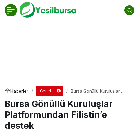
Bursa Gönüllü Kuruluşlar Platformundan
Filistin’e destek
Yorum Yap
Haberler
Bursa Gönüllü Kuruluşlar
Genel
Platformundan Filistin’e
Bursa Gönüllü Kuruluşlar
destek
Platformundan Filistin’e
destek