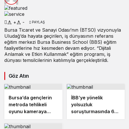
+
-
PAYLAŞ
Bursa Ticaret ve Sanayi Odası’nın (BTSO) vizyonuyla
Uludağ’da hayata geçirilen, iş dünyasının referans
eğitim merkezi Bursa Business School (BBS) eğitim
faaliyetlerine hız kesmeden devam ediyor. “Dijitali
Anlamak ve Etkin Kullanmak” eğitim programı, iş
dünyası temsilcilerinin katılımıyla gerçekleştirildi.
Göz Atın
Bursa’da gençlerin
İBB’ye yönelik
metroda tehlikeli
yolsuzluk
oyunu kameraya
soruşturmasında 6
yansıdı
gazeteci ’şüpheli’
sıfatıyla ifade