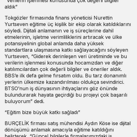
“Verilerin işlenmesi konusunda çok değerli bilgiler
aldık”
Tokgözler firmasında finans yöneticisi Nurettin
Yurtseven eğitime üç kişilik bir ekip olarak katıldıklarını
söyledi. Dijitali anlamanın ve iş süreçlerine dahil
etmelerinin, işletme verimliliklerini artıracak ve ülke
potansiyelinin global anlamda daha yüksek
standartlara ulaşmasına katkı sağlayacağını söyleyen
Yurtseven, “Giderek derinleşen veri üretiminde ve bu
verilerin işlenmesi konusunda hocamızdan ve diğer
katılımcılardan çok değerli bilgiler ve öneriler aldık.
BBS’e ilk defa gelme fırsatım oldu. Bu tarz donanımlı
yerlerin ülkemize kazandırılması oldukça sevindirici.
BTSO’nun iş dünyasının ihtiyaçlarını göz önünde
bulundurarak hayata geçirdiği bu projeyi çok başarılı
buluyorum” dedi.
“Eğitim bize büyük katkı sağladı”
BURÇELİK firması satış mühendisi Aydın Köse ise dijital
dönüşümü anlamak amacıyla eğitime katıldığını
belirterek, “Güncel bilgilerle firmalarımızdaki iş