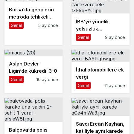
Bursa’da gençlerin
metroda tehlikeli
İBB’ye yönelik
oyunu kameraya
Genel
5 ay önce
yolsuzluk
yansıdı
soruşturmasında 6
Genel
9 ay önce
gazeteci ’şüpheli’
sıfatıyla ifade
verecek
Aslan Devler
İthal otomobillere ek
Ligin’de kükredi! 3-0
vergi
Genel
10 ay önce
Genel
11 ay önce
Savcı Ercan Kayhan,
Balçova’da polis
katiliyle aynı karede