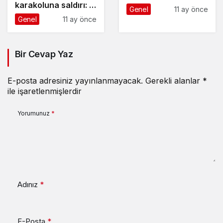
karakoluna saldırı: 2
Genel
11 ay önce
şehit, 1 yaralı
Genel
11 ay önce
Bir Cevap Yaz
E-posta adresiniz yayınlanmayacak.
Gerekli alanlar
*
ile işaretlenmişlerdir
Yorumunuz
*
Adınız
*
E-Posta
*