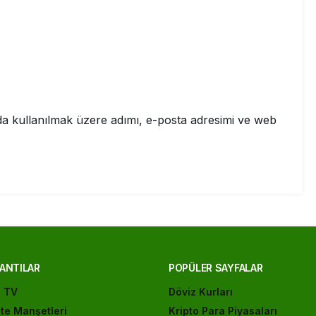
a kullanılmak üzere adımı, e-posta adresimi ve web
ANTILAR
POPÜLER SAYFALAR
ı TV
Döviz Kurları
te Manşetleri
Kripto Para Piyasaları