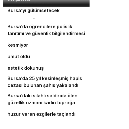
Orhaneli’nin turizm potansiyeli
3
Bursa’yı gülümsetecek
4
Yıldırım’da şefkat iftarı
Bursa’da öğrencilere polislik
5
tanıtımı ve güvenlik bilgilendirmesi
Bursa’da ulaşım yatırımları hız
6
kesmiyor
Bursalı doktor ölümüyle 5 hastaya
7
umut oldu
Bursa’da cadde ve bulvarlara
8
estetik dokunuş
Bursa’da 25 yıl kesinleşmiş hapis
9
cezası bulunan şahıs yakalandı
Bursa’daki silahlı saldırıda ölen
10
güzellik uzmanı kadın toprağa
‘Osmangazi Ramazan Sokağı’
verildi
huzur veren ezgilerle taçlandı