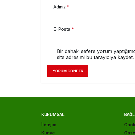
Adınız
*
E-Posta
*
Bir dahaki sefere yorum yaptığımd
site adresimi bu tarayıcıya kaydet.
YORUM GÖNDER
KURUMSAL
BAĞL
İletişim
Canl
Künye
Gaze