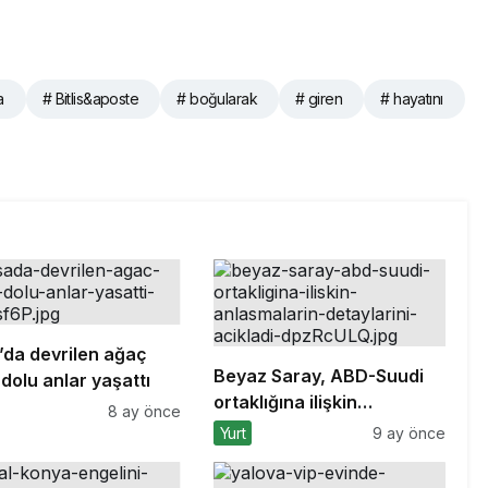
a
# Bitlis&aposte
# boğularak
# giren
# hayatını
’da devrilen ağaç
Beyaz Saray, ABD-Suudi
dolu anlar yaşattı
ortaklığına ilişkin
8 ay önce
anlaşmaların detaylarını
Yurt
9 ay önce
açıkladı