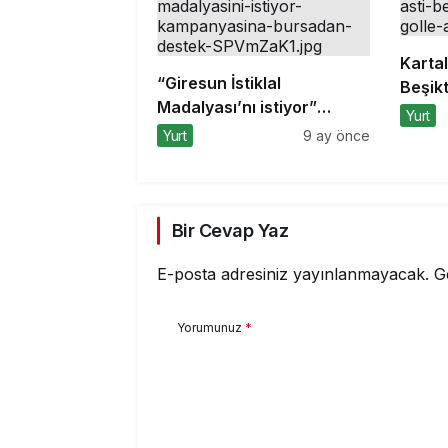
Kartal
“Giresun İstiklal
Beşikt
Madalyası’nı istiyor”
aldı
Yurt
kampanyasına Bursa’dan
Yurt
9 ay önce
destek
Bir Cevap Yaz
E-posta adresiniz yayınlanmayacak.
G
Yorumunuz
*