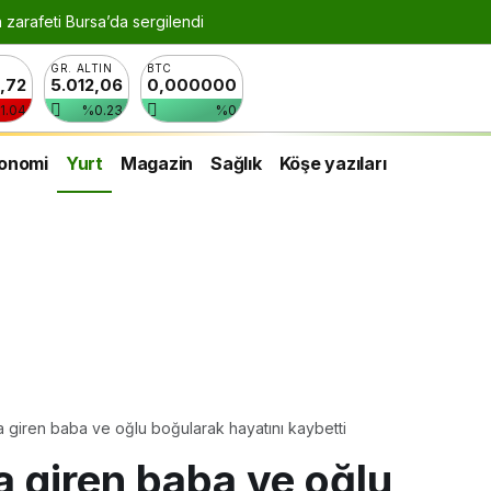
n zarafeti Bursa’da sergilendi
GR. ALTIN
BTC
8,72
5.012,06
0,000000
1.04
%0.23
%0
onomi
Yurt
Magazin
Sağlık
Köşe yazıları
ya giren baba ve oğlu boğularak hayatını kaybetti
ya giren baba ve oğlu