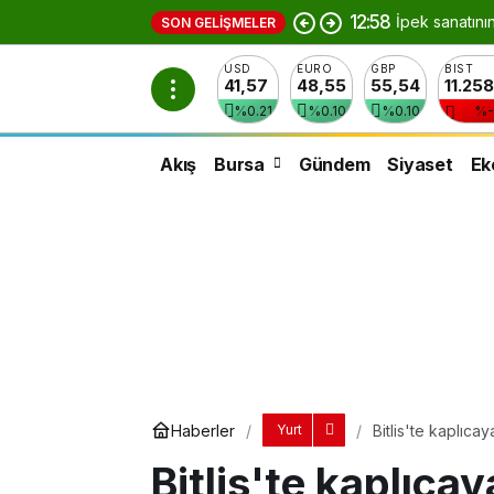
12:58
İpek sanatını
SON GELIŞMELER
USD
EURO
GBP
BIST
41,57
48,55
55,54
11.25
%0.21
%0.10
%0.10
%-
Akış
Bursa
Gündem
Siyaset
Ek
Haberler
Bitlis'te kaplıca
Yurt
Bitlis'te kaplıca