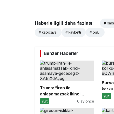
Haberle ilgili daha fazlası:
# bab
# kaplıcaya
# kaybetti
# oğlu
Benzer Haberler
Bursa
Trump: “İran ile
korku 
anlaşamazsak ikinci
Yurt
aşamaya geçeceğiz”
Yurt
6 ay önce