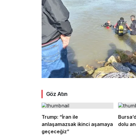
Göz Atın
Trump: “İran ile
Bursa’d
anlaşamazsak ikinci aşamaya
dolu an
geçeceğiz”