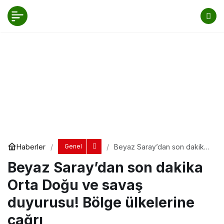
Beyaz Saray’dan son dakika Orta Doğu ve
savaş duyurusu! Bölge ülkelerine çağrı
Yorum Yap
Paylaş
Haberler
Beyaz Saray’dan son dakika
Genel
Orta Doğu ve savaş
Beyaz Saray’dan son dakika
duyurusu! Bölge ülkelerine
çağrı
Orta Doğu ve savaş
duyurusu! Bölge ülkelerine
çağrı