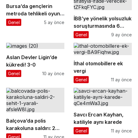
Bursa’da gençlerin
metroda tehlikeli oyunu
İBB’ye yönelik yolsuzluk
kameraya yansıdı
Genel
5 ay önce
soruşturmasında 6
gazeteci ’şüpheli’
Genel
9 ay önce
sıfatıyla ifade verecek
Aslan Devler Ligin’de
İthal otomobillere ek
kükredi! 3-0
vergi
Genel
10 ay önce
Genel
11 ay önce
Savcı Ercan Kayhan,
Balçova’da polis
katiliyle aynı karede
karakoluna saldırı: 2
Genel
11 ay önce
şehit, 1 yaralı
Genel
11 ay önce