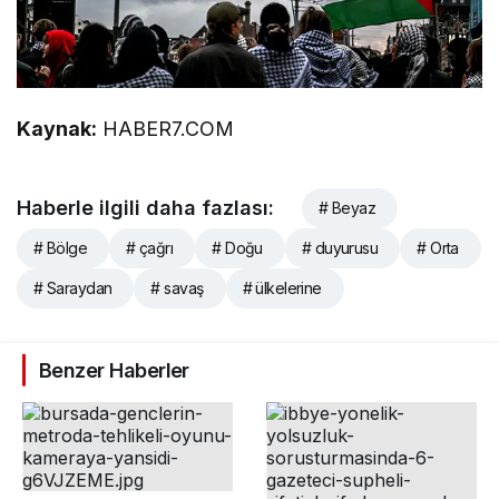
Kaynak:
HABER7.COM
Haberle ilgili daha fazlası:
# Beyaz
# Bölge
# çağrı
# Doğu
# duyurusu
# Orta
# Saraydan
# savaş
# ülkelerine
Benzer Haberler