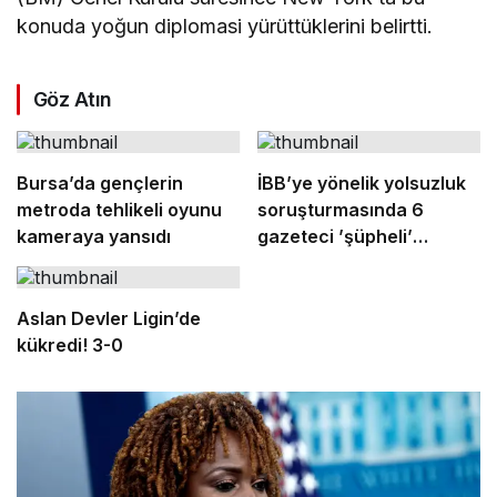
konuda yoğun diplomasi yürüttüklerini belirtti.
Göz Atın
Bursa’da gençlerin
İBB’ye yönelik yolsuzluk
metroda tehlikeli oyunu
soruşturmasında 6
kameraya yansıdı
gazeteci ’şüpheli’
sıfatıyla ifade verecek
Aslan Devler Ligin’de
kükredi! 3-0