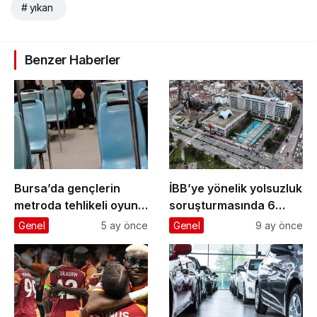
# yıkan
Benzer Haberler
Bursa’da gençlerin
İBB’ye yönelik yolsuzluk
metroda tehlikeli oyunu
soruşturmasında 6
kameraya yansıdı
gazeteci ’şüpheli’
Genel
5 ay önce
Genel
9 ay önce
sıfatıyla ifade verecek