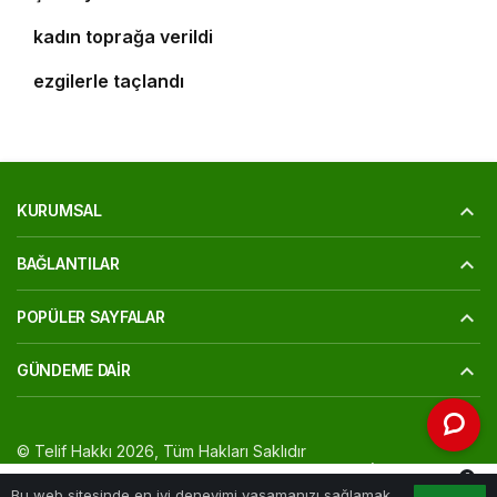
Bursa’daki silahlı saldırıda ölen güzellik uzmanı
10
kadın toprağa verildi
‘Osmangazi Ramazan Sokağı’ huzur veren
ezgilerle taçlandı
KURUMSAL
BAĞLANTILAR
POPÜLER SAYFALAR
GÜNDEME DAIR
© Telif Hakkı 2026, Tüm Hakları Saklıdır
Yazarlarımız
Künye
Hesabım
Gizlilik politikası
İletişim
0
Bu web sitesinde en iyi deneyimi yaşamanızı sağlamak