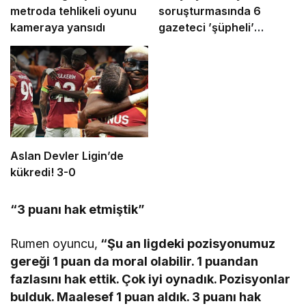
metroda tehlikeli oyunu
soruşturmasında 6
kameraya yansıdı
gazeteci ’şüpheli’
sıfatıyla ifade verecek
Aslan Devler Ligin’de
kükredi! 3-0
“3 puanı hak etmiştik”
Rumen oyuncu,
“Şu an ligdeki pozisyonumuz
gereği 1 puan da moral olabilir. 1 puandan
fazlasını hak ettik. Çok iyi oynadık. Pozisyonlar
bulduk. Maalesef 1 puan aldık. 3 puanı hak