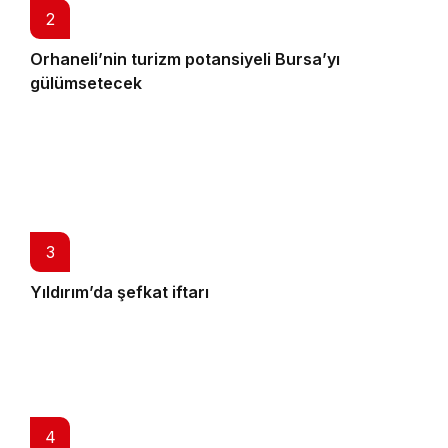
2
Orhaneli’nin turizm potansiyeli Bursa’yı
gülümsetecek
3
Yıldırım’da şefkat iftarı
4