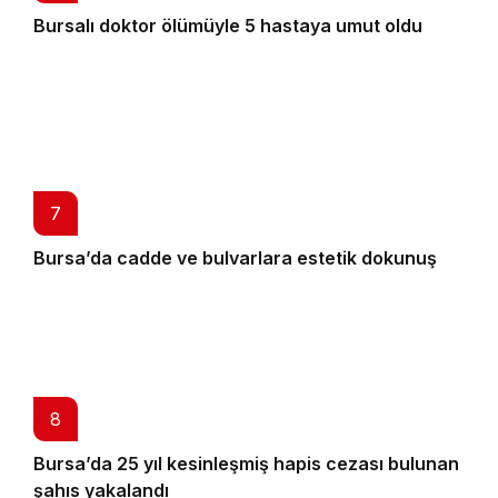
Bursalı doktor ölümüyle 5 hastaya umut oldu
7
Bursa’da cadde ve bulvarlara estetik dokunuş
8
Bursa’da 25 yıl kesinleşmiş hapis cezası bulunan
9
şahıs yakalandı