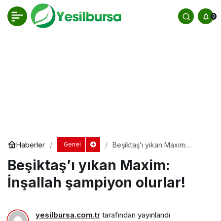
Beşiktaş’ı yıkan Maxim: İnşallah şampiyon
0
olurlar!
Yorum Yap
Haberler
Beşiktaş’ı yıkan Maxim:
Genel
İnşallah şampiyon olurlar!
Beşiktaş’ı yıkan Maxim:
İnşallah şampiyon olurlar!
yesilbursa.com.tr
tarafından yayınlandı