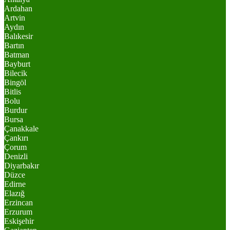
Ardahan
Artvin
Aydın
Balıkesir
Bartın
Batman
Bayburt
Bilecik
Bingöl
Bitlis
Bolu
Burdur
Bursa
Çanakkale
Çankırı
Çorum
Denizli
Diyarbakır
Düzce
Edirne
Elazığ
Erzincan
Erzurum
Eskişehir