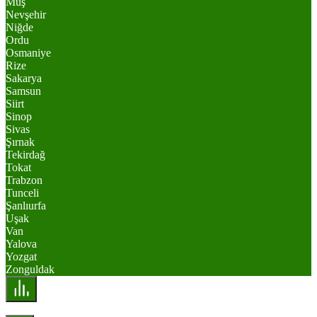
Muş
Nevşehir
Niğde
Ordu
Osmaniye
Rize
Sakarya
Samsun
Siirt
Sinop
Sivas
Şırnak
Tekirdağ
Tokat
Trabzon
Tunceli
Şanlıurfa
Uşak
Van
Yalova
Yozgat
Zonguldak