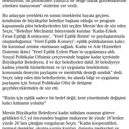
belediyenin, bu protokolleri yalnızca bir belge olarak görmediklerine
yürekten inanıyorum” sözlerine yer verdi.
Bu anlayışın yereldeki en somut örneklerini hayata geçiren,
kendisinin de büyükşehir belediye başkanı olduğu ve program
kapsamında pilot belediyelerden biri seçilen Mersin’den de söz eden
Seçer, “Belediye Meclisimiz bünyesinde kurulan ‘Kadın-Erkek
Fırsat Eşitliği Komisyonu’, ‘Yerel Eşitlik Birimi’ ve paydaşlarımızla
oluşturduğumuz ‘Yerel Eşitlik Konseyi’; eşitlik politikalarının kalıcı
bir kurumsal zemine oturmasını sağladı. Kadın ve Aile Hizmetleri
Dairemiz ikinci ’Yerel Eşitlik Eylem Planı’nı uygulamaya aldı.
Sosyal Politikalar Ofisimiz çerçevesinde bugüne kadar içerisinde
Büyükşehir Belediyesi, il ve ilçe belediyeleri dahil 30 belediyeye
kadına yönelik hizmetlerimiz ve iyi uygulama örneklerimiz
konusunda deneyim paylaşımı ve mentörlük desteği sunduk” dedi.
Seçer, talep eden tüm belediyelerin, bu alanda bilgi ve uygulama
paylaşımı için Sosyal Politikalar Ofisi ile iletişime
geçebileceklerinden de söz etti.
“Bizim için eşitlik sadece bir hedef değil, kent yönetiminde değişimi
kalıcı kılmanın yoludur”
Mersin Büyükşehir Belediyesi kadın istihdam oranının göreve
geldikleri 6,5 yıl öncesinden bugüne mukayese ile yüzde 18’lerden
yüzde 26’lara çıktığını vurgulayan Seçer, “Kadın kooperatifleri,
tarımsal destekler, okuma-yazma kursları, danışma merkezleri ve