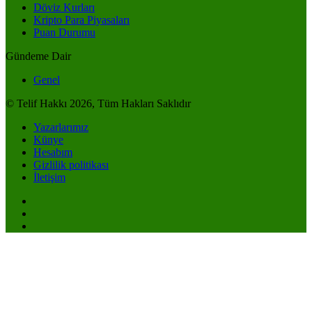
Döviz Kurları
Kripto Para Piyasaları
Puan Durumu
Gündeme Dair
Genel
© Telif Hakkı 2026, Tüm Hakları Saklıdır
Yazarlarımız
Künye
Hesabım
Gizlilik politikası
İletişim
Anasayfa
Akış
Hesabım
Bildirimler