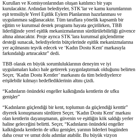
Kurulları ve Komisyonlarından oluşan katılımcı bir yapı
kurulacaktır. Ardından belediyeler, STK’lar ve kamu kurumlarının
eşit temsiliyle Yerel Eşitlik Eylem Planlarının hazırlanması ve
uygulanması sağlanacaktır. Tüm taraflara yönelik kapsamlı bir
eğitim ve kurumsal destek programı hayata geçirilirken, TBB
liderliğinde yerel eşitlik mekanizmalarının sürdürülebilirliği güvence
altına alınacaktır. Proje ayrıca STK’lara kurumsal güçlendirme
desteği sunacak, belediyelerin bütçelerinde eşitlik mekanizmalarına
yer açılmasını teşvik edecek ve ‘Kadın Dostu Kent’ markasıyla
farkındalığı artıracaktır” dedi.
TBB olarak en büyük sorumluluklarının deneyim ve iyi
uygulamaları kalıcı hale getirerek yaygınlaştırmak olduğunu belirten
Seçer, ‘Kadın Dostu Kentler’ markasını da tüm belediyelerce
erişilebilir kılmayı hedeflediklerinin altını çizdi.
“Kadınların önündeki engeller kalktığında kentlerin de ufku
genişler”
“Kadınların güçlendiği bir kent, toplumun da güçlendiği kenttir”
diyerek konuşmasını sürdüren Seçer, ‘Kadın Dostu Kent’ markası
olan kentlerin dayanışmanın, güvenin ve eşitliğin kök saldığı yerler
haline geleceğini belirtti. Seçer, “Kadınların önündeki engeller
kalktığında kentlerin de ufku genişler, yarının liderleri bugünden
daha cesur ve umut dolu adımlar atabilir. Bu büyük vizyon