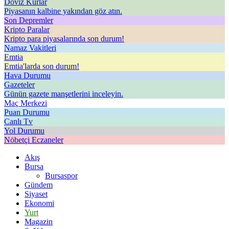
Döviz Kurlar
Piyasanın kalbine yakından göz atın.
Son Depremler
Kripto Paralar
Kripto para piyasalarında son durum!
Namaz Vakitleri
Emtia
Emtia'larda son durum!
Hava Durumu
Gazeteler
Günün gazete manşetlerini inceleyin.
Maç Merkezi
Puan Durumu
Canlı Tv
Yol Durumu
Nöbetçi Eczaneler
Akış
Bursa
Bursaspor
Gündem
Siyaset
Ekonomi
Yurt
Magazin