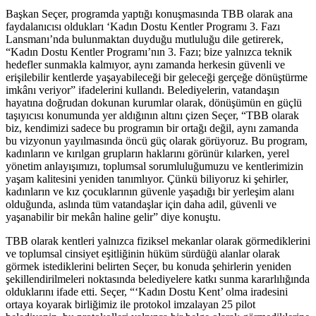
Başkan Seçer, programda yaptığı konuşmasında TBB olarak ana
faydalanıcısı oldukları ‘Kadın Dostu Kentler Programı 3. Fazı
Lansmanı’nda bulunmaktan duyduğu mutluluğu dile getirerek,
“Kadın Dostu Kentler Programı’nın 3. Fazı; bize yalnızca teknik
hedefler sunmakla kalmıyor, aynı zamanda herkesin güvenli ve
erişilebilir kentlerde yaşayabileceği bir geleceği gerçeğe dönüştürme
imkânı veriyor” ifadelerini kullandı. Belediyelerin, vatandaşın
hayatına doğrudan dokunan kurumlar olarak, dönüşümün en güçlü
taşıyıcısı konumunda yer aldığının altını çizen Seçer, “TBB olarak
biz, kendimizi sadece bu programın bir ortağı değil, aynı zamanda
bu vizyonun yayılmasında öncü güç olarak görüyoruz. Bu program,
kadınların ve kırılgan grupların haklarını görünür kılarken, yerel
yönetim anlayışımızı, toplumsal sorumluluğumuzu ve kentlerimizin
yaşam kalitesini yeniden tanımlıyor. Çünkü biliyoruz ki şehirler,
kadınların ve kız çocuklarının güvenle yaşadığı bir yerleşim alanı
olduğunda, aslında tüm vatandaşlar için daha adil, güvenli ve
yaşanabilir bir mekân haline gelir” diye konuştu.
TBB olarak kentleri yalnızca fiziksel mekanlar olarak görmediklerini
ve toplumsal cinsiyet eşitliğinin hüküm sürdüğü alanlar olarak
görmek istediklerini belirten Seçer, bu konuda şehirlerin yeniden
şekillendirilmeleri noktasında belediyelere katkı sunma kararlılığında
olduklarını ifade etti. Seçer, “‘Kadın Dostu Kent’ olma iradesini
ortaya koyarak birliğimiz ile protokol imzalayan 25 pilot