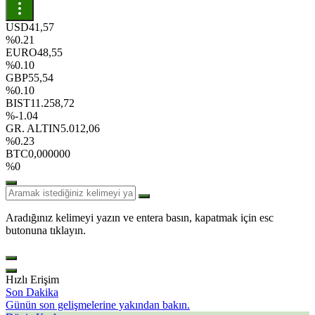
USD
41,57
%0.21
EURO
48,55
%0.10
GBP
55,54
%0.10
BIST
11.258,72
%-1.04
GR. ALTIN
5.012,06
%0.23
BTC
0,000000
%0
Aradığınız kelimeyi yazın ve entera basın, kapatmak için esc
butonuna tıklayın.
Hızlı Erişim
Son Dakika
Günün son gelişmelerine yakından bakın.