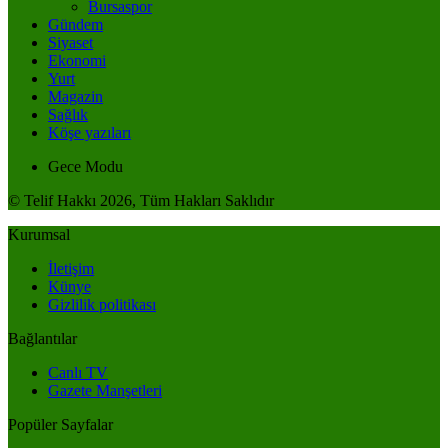
Bursaspor
Gündem
Siyaset
Ekonomi
Yurt
Magazin
Sağlık
Köşe yazıları
Gece Modu
© Telif Hakkı 2026, Tüm Hakları Saklıdır
Kurumsal
İletişim
Künye
Gizlilik politikası
Bağlantılar
Canlı TV
Gazete Manşetleri
Popüler Sayfalar