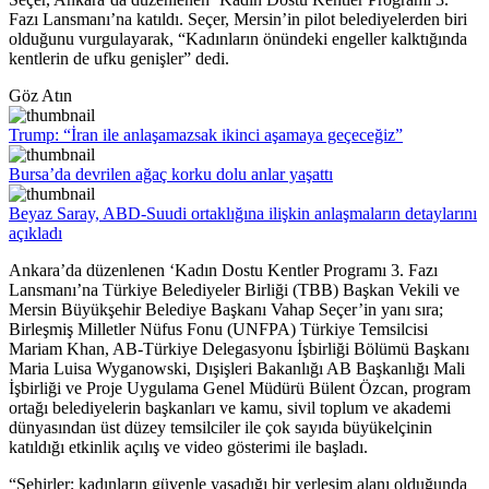
Fazı Lansmanı’na katıldı. Seçer, Mersin’in pilot belediyelerden biri
olduğunu vurgulayarak, “Kadınların önündeki engeller kalktığında
kentlerin de ufku genişler” dedi.
Göz Atın
Trump: “İran ile anlaşamazsak ikinci aşamaya geçeceğiz”
Bursa’da devrilen ağaç korku dolu anlar yaşattı
Beyaz Saray, ABD-Suudi ortaklığına ilişkin anlaşmaların detaylarını
açıkladı
Ankara’da düzenlenen ‘Kadın Dostu Kentler Programı 3. Fazı
Lansmanı’na Türkiye Belediyeler Birliği (TBB) Başkan Vekili ve
Mersin Büyükşehir Belediye Başkanı Vahap Seçer’in yanı sıra;
Birleşmiş Milletler Nüfus Fonu (UNFPA) Türkiye Temsilcisi
Mariam Khan, AB-Türkiye Delegasyonu İşbirliği Bölümü Başkanı
Maria Luisa Wyganowski, Dışişleri Bakanlığı AB Başkanlığı Mali
İşbirliği ve Proje Uygulama Genel Müdürü Bülent Özcan, program
ortağı belediyelerin başkanları ve kamu, sivil toplum ve akademi
dünyasından üst düzey temsilciler ile çok sayıda büyükelçinin
katıldığı etkinlik açılış ve video gösterimi ile başladı.
“Şehirler; kadınların güvenle yaşadığı bir yerleşim alanı olduğunda