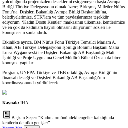
yolculuğunda projemizden desteklerini esirgemeyen başta Avrupa
Birliği Türkiye Delegasyonu olmak üzere; Birleşmiş Milletler Nüfus
Fonu’na, Dışişleri Bakanlığı Avrupa Birliği Başkanlığı’na,
belediyelerimize, STK’lara ve tüm paydaşlarımıza teşekkür
ediyorum. ‘Kadın Dostu Kentler’ markasının ülkemize, kentlerimize
ve en çok da kadınlara hayırlı olmasını diliyorum” sözleri ile
konuşmasını sonlandırdı.
Etkinlikte ayrıca, BM Nüfus Fonu Türkiye Temsilci Mariam A.
Khan, AB Türkiye Delegasyonu İşbirliği Bölümü Başkanı Maria
Luisa Wyganowski ile Dışişleri Bakanlığı AB Başkanlığı Mali
İşbirliği ve Proje Uygulama Genel Müdürü Bülent Özcan da birer
konuşma yaptılar.
Program; UNFPA Türkiye ve TBB ortaklığı, Avrupa Birliği’nin
finansal desteği ve Dışişleri Bakanlığı AB Başkanlığı’nın
koordinasyonunda yürütülecek.
Kaynak:
IHA
Başkan Seçer: “Kadınların önündeki engeller kalktığında
kentlerin de ufku genişler”