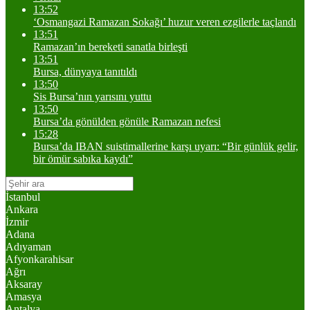
13:52
‘Osmangazi Ramazan Sokağı’ huzur veren ezgilerle taçlandı
13:51
Ramazan’ın bereketi sanatla birleşti
13:51
Bursa, dünyaya tanıtıldı
13:50
Sis Bursa’nın yarısını yuttu
13:50
Bursa’da gönülden gönüle Ramazan nefesi
15:28
Bursa’da IBAN suistimallerine karşı uyarı: “Bir günlük gelir,
bir ömür sabıka kaydı”
İstanbul
Ankara
İzmir
Adana
Adıyaman
Afyonkarahisar
Ağrı
Aksaray
Amasya
Antalya