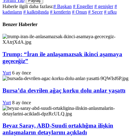
Yorum Yap
Paylaş
Haberle ilgili daha fazlası:
# Başkan
# Engeller
# genişler
#
kadınların
# kalktığında
# kentlerin
# Onun
# Seçer
# ufku
Benzer Haberler
Trump: “İran ile anlaşamazsak ikinci aşamaya
geçeceğiz”
Yurt
6 ay önce
Bursa’da devrilen ağaç korku dolu anlar yaşattı
Yurt
8 ay önce
Beyaz Saray, ABD-Suudi ortaklığına ilişkin
anlaşmaların detaylarını açıkladı