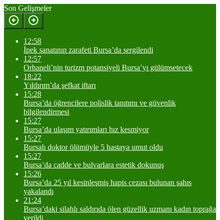
Son Gelişmeler
12:58
İpek sanatının zarafeti Bursa’da sergilendi
12:57
Orhaneli’nin turizm potansiyeli Bursa’yı gülümsetecek
18:22
Yıldırım’da şefkat iftarı
15:28
Bursa’da öğrencilere polislik tanıtımı ve güvenlik
bilgilendirmesi
15:27
Bursa’da ulaşım yatırımları hız kesmiyor
15:27
Bursalı doktor ölümüyle 5 hastaya umut oldu
15:27
Bursa’da cadde ve bulvarlara estetik dokunuş
15:26
Bursa’da 25 yıl kesinleşmiş hapis cezası bulunan şahıs
yakalandı
21:24
Bursa’daki silahlı saldırıda ölen güzellik uzmanı kadın toprağa
verildi