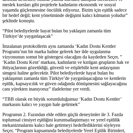
meslek kursları gibi projelerle kadınların ekonomik ve sosyal
yaşamda güçlenmesine öncülük ediyoruz. Bizim için eşitlik sadece
bir hedef değil; kent yönetiminde değişimi kalıcı kılmanın yoludur”
şeklinde konuştu.
“Pilot belediyelerde hayat bulan bu yaklaşım zamanla tüm
Türkiye’de yaygınlaşacak”
İmzalanan protokollerin aynı zamanda ‘Kadın Dostu Kentler
Programı’nın bir marka haline gelerek her ilde uygulanma
vizyonunun somut bir göstergesi olacağını da kaydeden Seçer, ”
‘Kadın Dostu Kent’ markası, kadınların ve kırılgan grupların hak ve
ihtiyaçlarının gözetildiği, güvenli ve erişilebilir kent anlayışının
simgesi haline gelecektir. Pilot belediyelerde hayat bulan bu
yaklaşımın zamanla tüm Türkiye’de yaygınlaşacağına ve kentlerin
eşitlik, kapsayıcılık ve güven odağında dönüşmesini sağlayacağına
canı yürekten inanıyoruz” ifadelerine yer verdi.
“TBB olarak en büyük sorumluluğumuz ‘Kadın Dostu Kentler’
markasını kalıcı ve yaygın hale getirmek”
Programın 2. Fazından elde edilen güçlü deneyimler ile 3. Fazda
toplumsal cinsiyet eşitliğini kurumsallaştırmayı ve yerel eşitlilik
mekanizmalarını kalıcı hale getirmeyi hedeflediklerini söyleyen
Seçer, “Program kapsamında belediyelerde Yerel Eşitlik Birimleri,