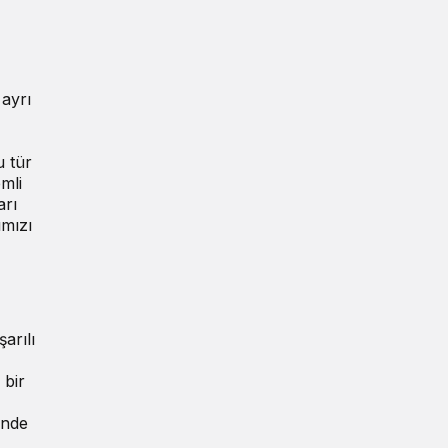
 ayrı
u tür
mli
arı
ımızı
arılı
 bir
inde