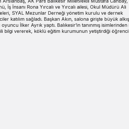
 Arslanbaş, AK Parti Balıkesir Milletvekili Mustafa Canbay,
ü, İş İnsanı Rona Yırcalı ve Yırcalı ailesi, Okul Müdürü Ali
üyeleri, SYAL Mezunlar Derneği yönetim kurulu ve dernek
ler katılım sağladı. Başkan Akın, salona girişte büyük alkış 
yuncu İlker Ayrık yaptı. Balıkesir’in tanınmış isimlerinden 
ili bilgi vererek, köklü eğitim kurumunun yetiştirdiği öğrenci