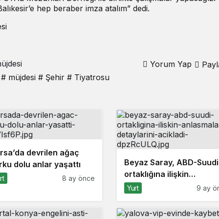
lıkesir’e hep beraber imza atalım” dedi.
üjdesi
Yorum Yap
Payl
# müjdesi
# Şehir
# Tiyatrosu
rsa’da devrilen ağaç
Beyaz Saray, ABD-Suudi
rku dolu anlar yaşattı
ortaklığına ilişkin
rt
8 ay önce
anlaşmaların detaylarını
Yurt
9 ay ö
açıkladı