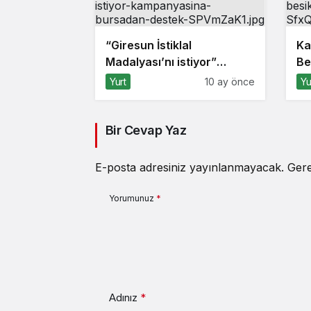
“Giresun İstiklal
Ka
Madalyası’nı istiyor”
Be
kampanyasına Bursa’dan
ald
Yurt
10 ay önce
Yu
destek
Bir Cevap Yaz
E-posta adresiniz yayınlanmayacak.
Gere
Yorumunuz
*
Adınız
*