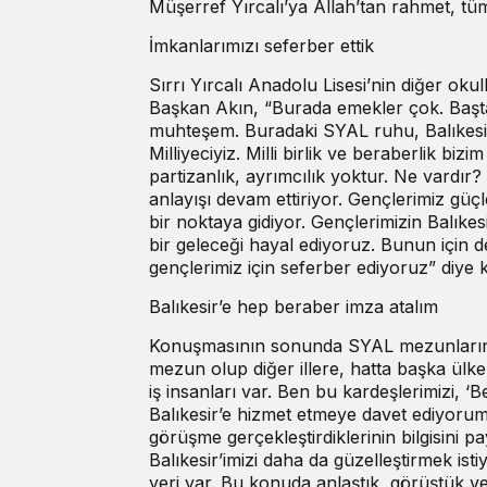
Müşerref Yırcalı’ya Allah’tan rahmet, tüm Y
İmkanlarımızı seferber ettik
Sırrı Yırcalı Anadolu Lisesi’nin diğer oku
Başkan Akın, “Burada emekler çok. Başta 
muhteşem. Buradaki SYAL ruhu, Balıkesir
Milliyeciyiz. Milli birlik ve beraberlik biz
partizanlık, ayrımcılık yoktur. Ne vardır? M
anlayışı devam ettiriyor. Gençlerimiz güç
bir noktaya gidiyor. Gençlerimizin Balıke
bir geleceği hayal ediyoruz. Bunun için 
gençlerimiz için seferber ediyoruz” diye 
Balıkesir’e hep beraber imza atalım
Konuşmasının sonunda SYAL mezunlarına
mezun olup diğer illere, hatta başka ülkele
iş insanları var. Ben bu kardeşlerimizi, 
Balıkesir’e hizmet etmeye davet ediyoru
görüşme gerçekleştirdiklerinin bilgisini p
Balıkesir’imizi daha da güzelleştirmek is
yeri var. Bu konuda anlaştık, görüştük v