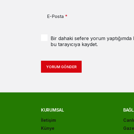
E-Posta
*
Bir dahaki sefere yorum yaptığımda k
bu tarayıcıya kaydet.
YORUM GÖNDER
KURUMSAL
BAĞL
İletişim
Canl
Künye
Gaze