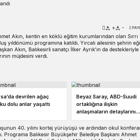
landı
+
-
PAY
met Akın, kentin en köklü eğitim kurumlarından olan Sırrı
uş yıldönümü programına katıldı. Yırcalı ailesinin şehrin eği
an Akın, Balıkesirli sanatçı İlker Ayrık’ın da destekleriyle
rının müjdesini verdi.
sa’da devrilen ağaç
Beyaz Saray, ABD-Suudi
ku dolu anlar yaşattı
ortaklığına ilişkin
anlaşmaların detaylarını
açıkladı
luşunun 40. yılını kortej yürüyüşü ve ardından okul konfera
ı. Programa Balıkesir Büyükşehir Belediye Başkanı Ahmet