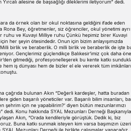
ırcalı ailesine de başsağlığı dileklerimi iletiyorum” dedi.
llara da örnek olan bir okul noktasına geldiğini ifade eden
Rona Bey, öğretmenler, siz öğrenciler, okul yönetimi ayrı
 ruhu ve Kuvayi Milliye ruhu Çünkü hepimiz birer Kuvayi
im için her şeyin ötesindedir. Onun için bizim anlayışımızda
illi birlik ve beraberlik. O milli birlik ve beraberlik de işte b
leniyor. Gençlerimiz güçlendikçe Balıkesir’imiz çok daha öne
sir’den gitmediği, profesyonelleşerek bu kente katkı sundukl
de hem iş dünyası hem de bizler el ele vererek tüm imkânlar
konuştu.
 çağrıda bulunan Akın “Değerli kardeşler, hatta buradan
re giden başarılı yöneticiler var. Başarılı bilim insanları, baş
‘Ben şehrim için ne yapabilirim?’ diyen bütün mezunlarımızı
m” dedi. Konu hakkında SYAL Mezunları Derneği Başkanıyla
aylaşan Akın, “Orada kendileriyle görüştük. Dedik ki, biz
tiyoruz. Buna katkı sunmak isteyen kim varsa başımızın üzer
e SYAL Mezunları Derneği ile birlikte çalışmalar yapacağız.