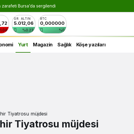
n zarafeti Bursa’da sergilendi
GR. ALTIN
BTC
8,72
5.012,06
0,000000
1.04
%0.23
%0
onomi
Yurt
Magazin
Sağlık
Köşe yazıları
ir Tiyatrosu müjdesi
hir Tiyatrosu müjdesi