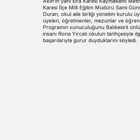
Akın’ın yanı sıra Karesi Kaymakamı Metin
Karesi İlçe Milli Eğitim Müdürü Sami Günn
Duran, okul aile birliği yönetim kurulu 
üyeleri, öğretmenler, mezunlar ve öğrenci
Programın sunuculuğunu Balıkesirli ünlü o
insanı Rona Yırcalı okulun tarihçesiyle ilg
başarılarıyla gurur duyduklarını söyledi.