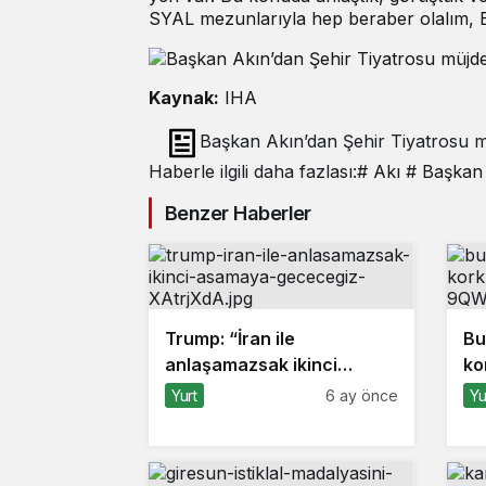
SYAL mezunlarıyla hep beraber olalım, Ba
Kaynak:
IHA
Başkan Akın’dan Şehir Tiyatrosu m
Haberle ilgili daha fazlası:
# Akı
# Başkan
Benzer Haberler
Trump: “İran ile
Bu
anlaşamazsak ikinci
ko
aşamaya geçeceğiz”
Yurt
6 ay önce
Yu