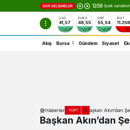
12:58
İpek sanatını
SON GELIŞMELER
USD
EURO
GBP
BIST
41,57
48,55
55,54
11.25
%0.21
%0.10
%0.10
%-
Akış
Bursa
Gündem
Siyaset
Ek
Haberler
Başkan Akın’dan Şeh
YURT
Başkan Akın’dan Şe