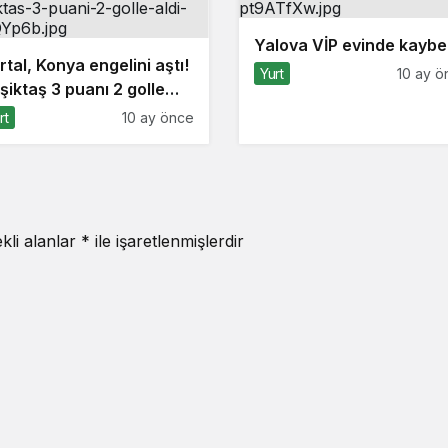
Yalova VİP evinde kaybet
rtal, Konya engelini aştı!
Yurt
10 ay ö
şiktaş 3 puanı 2 golle
ı
rt
10 ay önce
kli alanlar
*
ile işaretlenmişlerdir