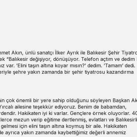
et Akın, ünlü sanatçı İlker Ayrık ile Balıkesir Şehir Tiyatr
terek “Balıkesir değişiyor, dönüşüyor. Telefon açtım ve dedim k
mız var. ’Elini taşın altına koyar mısın?’ dedim. ’Tamam’ dedi.
eriyle şehre yakın zamanda bir şehir tiyatrosu kazandırma
esinin çok önemli bir yere sahip olduğunu söyleyen Başkan A
n Yırcalı ailesine teşekkür ediyoruz. Benim de babamdan,
ndir. Hakikaten iyi ki varlar. Gençlere örnek oluyorlar. 40
nlerce mezun verip eğitime dertlenmiş, evlatları ve Balıkesirli
gelmesi için elini taşın altına koymuş bir aile. Hakikaten
e ayrıca yakın zamanda kaybettiğimiz değerli annemiz