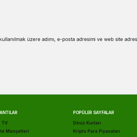
ullanılmak üzere adımı, e-posta adresimi ve web site adres
ANTILAR
POPÜLER SAYFALAR
ı TV
Döviz Kurları
te Manşetleri
Kripto Para Piyasaları