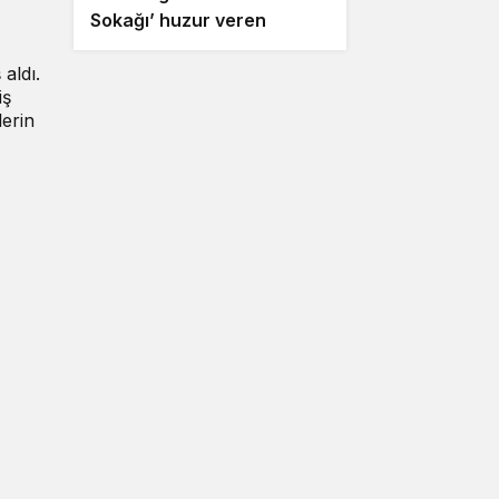
Sokağı’ huzur veren
ezgilerle taçlandı
aldı.
iş
lerin