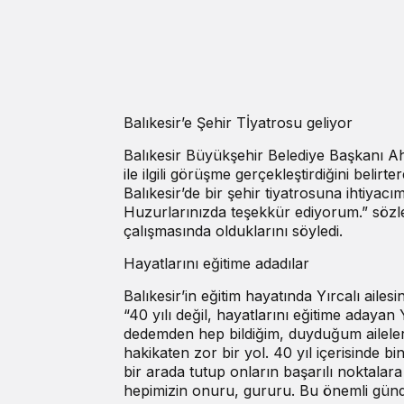
Balıkesir’e Şehir Tİyatrosu geliyor
Balıkesir Büyükşehir Belediye Başkanı Ahm
ile ilgili görüşme gerçekleştirdiğini belir
Balıkesir’de bir şehir tiyatrosuna ihtiyacı
Huzurlarınızda teşekkür ediyorum.” sözl
çalışmasında olduklarını söyledi.
Hayatlarını eğitime adadılar
Balıkesir’in eğitim hayatında Yırcalı ail
“40 yılı değil, hayatlarını eğitime adaya
dedemden hep bildiğim, duyduğum ailelerde
hakikaten zor bir yol. 40 yıl içerisinde bi
bir arada tutup onların başarılı noktalara 
hepimizin onuru, gururu. Bu önemli günd