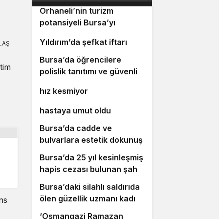
Orhaneli’nin turizm
potansiyeli Bursa’yı
3
gülümsetecek
4
Yıldırım’da şefkat iftarı
LAŞ
Bursa’da öğrencilere
5
tim
polislik tanıtımı ve güvenlik
Bursa’da ulaşım yatırımları
6
bilgilendirmesi
hız kesmiyor
Bursalı doktor ölümüyle 5
7
hastaya umut oldu
Bursa’da cadde ve
8
bulvarlara estetik dokunuş
Bursa’da 25 yıl kesinleşmiş
9
hapis cezası bulunan şahıs
yakalandı
Bursa’daki silahlı saldırıda
10
ölen güzellik uzmanı kadın
ns
toprağa verildi
‘Osmangazi Ramazan