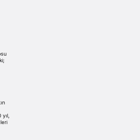
osu
i;
kın
 yıl,
leri