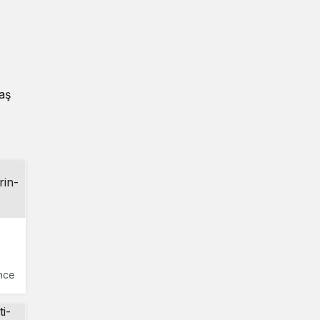
aş
nce