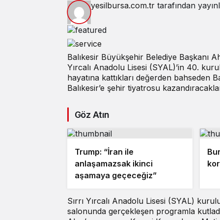
yesilbursa.com.tr
tarafından yayın
Balıkesir Büyükşehir Belediye Başkanı Ah
Yırcalı Anadolu Lisesi (SYAL)’in 40. kurul
hayatına kattıkları değerden bahseden Başk
Balıkesir’e şehir tiyatrosu kazandıracakla
Göz Atın
Trump: “İran ile
Bur
anlaşamazsak ikinci
kor
aşamaya geçeceğiz”
Sırrı Yırcalı Anadolu Lisesi (SYAL) kuru
salonunda gerçekleşen programla kutlad