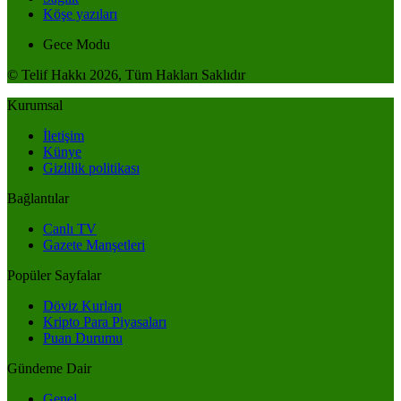
Köşe yazıları
Gece Modu
© Telif Hakkı 2026, Tüm Hakları Saklıdır
Kurumsal
İletişim
Künye
Gizlilik politikası
Bağlantılar
Canlı TV
Gazete Manşetleri
Popüler Sayfalar
Döviz Kurları
Kripto Para Piyasaları
Puan Durumu
Gündeme Dair
Genel