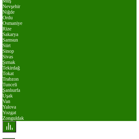
Muş
Nevşehir
Niğde
Ordu
Osmaniye
Rize
Sakarya
Samsun
Siirt
Sinop
Sivas
Şırnak
Tekirdağ
Tokat
Trabzon
Tunceli
Şanlıurfa
Uşak
Van
Yalova
Yozgat
Zonguldak