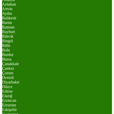
Ardahan
Artvin
Aydın
Balıkesir
Bartın
Batman
Bayburt
Bilecik
Bingöl
Bitlis
Bolu
Burdur
Bursa
Çanakkale
Çankırı
Çorum
Denizli
Diyarbakır
Düzce
Edirne
Elazığ
Erzincan
Erzurum
Eskişehir