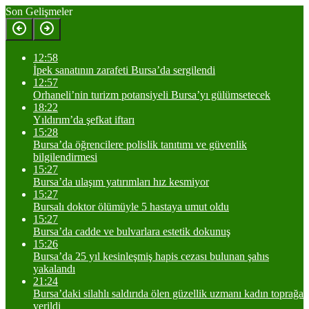
Son Gelişmeler
12:58
İpek sanatının zarafeti Bursa’da sergilendi
12:57
Orhaneli’nin turizm potansiyeli Bursa’yı gülümsetecek
18:22
Yıldırım’da şefkat iftarı
15:28
Bursa’da öğrencilere polislik tanıtımı ve güvenlik
bilgilendirmesi
15:27
Bursa’da ulaşım yatırımları hız kesmiyor
15:27
Bursalı doktor ölümüyle 5 hastaya umut oldu
15:27
Bursa’da cadde ve bulvarlara estetik dokunuş
15:26
Bursa’da 25 yıl kesinleşmiş hapis cezası bulunan şahıs
yakalandı
21:24
Bursa’daki silahlı saldırıda ölen güzellik uzmanı kadın toprağa
verildi