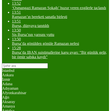
13:52
‘Osmangazi Ramazan Sokağı’ huzur veren ezgilerle taçlandı
13:51
Ramazan’ın bereketi sanatla birleşti
13:51
Bursa, dünyaya tanıtıldı
13:50
Sis Bursa’nın yarısını yuttu
13:50
Bursa’da gönülden gönüle Ramazan nefesi
15:28
Bursa’da IBAN suistimallerine karşı uyarı: “Bir günlük gelir,
bir ömür sabıka kaydı”
İstanbul
Ankara
İzmir
Adana
Adıyaman
Afyonkarahisar
Ağrı
Aksaray
Amasya
Antalya