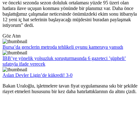
ve önceki sezonda sezon doluluk ortalaması yüzde 95 üzeri olan
hatlara ilave uçuşun konması yönünde bir planımız var. Daha önce
başlattığımız çalışmalar neticesinde önümüzdeki ekim sonu itibarıyla
12 yeni iç hat seferinin başlayacağı müjdesini buradan paylaşmak
istiyorum” dedi.
Göz Atın
Bursa’da gençlerin metroda tehlikeli oyunu kameraya yansıdı
İBB’ye yönelik yolsuzluk soruşturmasında 6 gazeteci ’şüpheli’
sıfatıyla ifade verecek
Aslan Devler Ligin’de kükredi! 3-0
Bakan Uraloğlu, işletmelere tavan fiyat uygulamasına sıkı bir şekilde
riayet etmeleri hususunu bir kez daha hatırlattıklarının da altını çizdi.