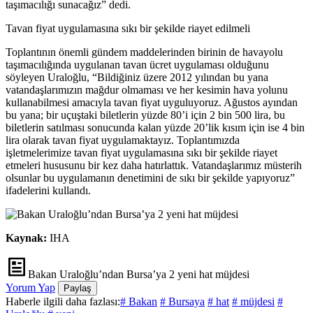
taşımacılığı sunacağız” dedi.
Tavan fiyat uygulamasına sıkı bir şekilde riayet edilmeli
Toplantının önemli gündem maddelerinden birinin de havayolu
taşımacılığında uygulanan tavan ücret uygulaması olduğunu
söyleyen Uraloğlu, “Bildiğiniz üzere 2012 yılından bu yana
vatandaşlarımızın mağdur olmaması ve her kesimin hava yolunu
kullanabilmesi amacıyla tavan fiyat uyguluyoruz. Ağustos ayından
bu yana; bir uçuştaki biletlerin yüzde 80’i için 2 bin 500 lira, bu
biletlerin satılması sonucunda kalan yüzde 20’lik kısım için ise 4 bin
lira olarak tavan fiyat uygulamaktayız. Toplantımızda
işletmelerimize tavan fiyat uygulamasına sıkı bir şekilde riayet
etmeleri hususunu bir kez daha hatırlattık. Vatandaşlarımız müsterih
olsunlar bu uygulamanın denetimini de sıkı bir şekilde yapıyoruz”
ifadelerini kullandı.
Kaynak:
IHA
Bakan Uraloğlu’ndan Bursa’ya 2 yeni hat müjdesi
Yorum Yap
Paylaş
Haberle ilgili daha fazlası:
# Bakan
# Bursaya
# hat
# müjdesi
#