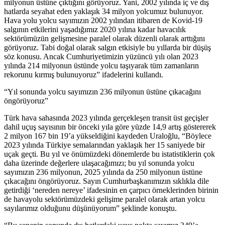
milyonun üstüne çıktığını görüyoruz. Yani, 2002 yılında iç ve dış
hatlarda seyahat eden yaklaşık 34 milyon yolcumuz bulunuyor.
Hava yolu yolcu sayımızın 2002 yılından itibaren de Kovid-19
salgının etkilerini yaşadığımız 2020 yılına kadar havacılık
sektörümüzün gelişmesine paralel olarak düzenli olarak arttığını
görüyoruz. Tabi doğal olarak salgın etkisiyle bu yıllarda bir düşüş
söz konusu. Ancak Cumhuriyetimizin yüzüncü yılı olan 2023
yılında 214 milyonun üstünde yolcu taşıyarak tüm zamanların
rekorunu kırmış bulunuyoruz” ifadelerini kullandı.
“Yıl sonunda yolcu sayımızın 236 milyonun üstüne çıkacağını
öngörüyoruz”
Türk hava sahasında 2023 yılında gerçekleşen transit üst geçişler
dahil uçuş sayısının bir önceki yıla göre yüzde 14,9 artış göstererek
2 milyon 167 bin 19’a yükseldiğini kaydeden Uraloğlu, “Böylece
2023 yılında Türkiye semalarından yaklaşık her 15 saniyede bir
uçak geçti. Bu yıl ve önümüzdeki dönemlerde bu istatistiklerin çok
daha üzerinde değerlere ulaşacağımızı; bu yıl sonunda yolcu
sayımızın 236 milyonun, 2025 yılında da 250 milyonun üstüne
çıkacağını öngörüyoruz. Sayın Cumhurbaşkanımızın sıklıkla dile
getirdiği ‘nereden nereye’ ifadesinin en çarpıcı örneklerinden birinin
de havayolu sektörümüzdeki gelişime paralel olarak artan yolcu
sayılarımız olduğunu düşünüyorum” şeklinde konuştu.