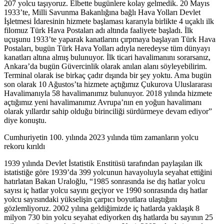
207 yolcu taşıyoruz. Elbette bugünlere kolay gelmedik. 20 Mayıs
1933’te, Milli Savunma Bakanlığına bağlı Hava Yolları Devlet
İşletmesi İdaresinin hizmete başlaması kararıyla birlikte 4 uçaklı ilk
filomuz Türk Hava Postaları adı altında faaliyete başladı. İlk
uçuşunu 1933’te yaparak kanatlarını çırpmaya başlayan Türk Hava
Postaları, bugün Türk Hava Yolları adıyla neredeyse tüm dünyayı
kanatları altına almış bulunuyor. İlk ticari havalimanını sorarsanız,
Ankara’da bugün Güvercinlik olarak anılan alanı söyleyebilirim.
Terminal olarak ise birkaç çadır dışında bir şey yoktu. Ama bugün
son olarak 10 Ağustos’ta hizmete açtığımız Çukurova Uluslararası
Havalimanıyla 58 havalimanımız bulunuyor. 2018 yılında hizmete
açtığımız yeni havalimanımız Avrupa’nın en yoğun havalimanı
olarak yıllardır sahip olduğu birinciliği sürdürmeye devam ediyor”
diye konuştu.
Cumhuriyetin 100. yılında 2023 yılında tüm zamanların yolcu
rekoru kırıldı
1939 yılında Devlet İstatistik Enstitüsü tarafından paylaşılan ilk
istatistiğe göre 1939’da 399 yolcunun havayoluyla seyahat ettiğini
hatırlatan Bakan Uraloğlu, “1985 sonrasında ise dış hatlar yolcu
sayısı iç hatlar yolcu sayını geçiyor ve 1990 sonrasında dış hatlar
yolcu sayısındaki yükselişin çarpıcı boyutlara ulaştığını
gözlemliyoruz. 2002 yılına geldiğimizde iç hatlarda yaklaşık 8
milyon 730 bin yolcu seyahat ediyorken dış hatlarda bu sayının 25