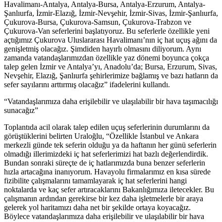
Havalimanı-Antalya, Antalya-Bursa, Antalya-Erzurum, Antalya-
Şanlıurfa, İzmir-Elazığ, İzmir-Nevşehir, İzmir-Sivas, İzmir-Şanlıurfa,
Çukurova-Bursa, Çukurova-Samsun, Çukurova-Trabzon ve
Çukurova-Van seferlerini başlatıyoruz. Bu seferlerle özellikle yeni
açtığımız Çukurova Uluslararası Havalimanı’nın iç hat uçuş ağını da
genişletmiş olacağız. Şimdiden hayırlı olmasını diliyorum. Aynı
zamanda vatandaşlarımızdan özellikle yaz dönemi boyunca çokça
talep gelen İzmir ve Antalya’yı, Anadolu’da; Bursa, Erzurum, Sivas,
Nevşehir, Elazığ, Şanlıurfa şehirlerimize bağlamış ve bazı hatların da
sefer sayılarını arttırmış olacağız” ifadelerini kullandı.
“Vatandaşlarımıza daha erişilebilir ve ulaşılabilir bir hava taşımacılığı
sunacağız”
Toplantıda acil olarak talep edilen uçuş seferlerinin durumlarını da
görüştüklerini belirten Uraloğlu, “Özellikle İstanbul ve Ankara
merkezli günde tek seferin olduğu ya da haftanın her günü seferlerin
olmadığı illerimizdeki iç hat seferlerimizi hat bazlı değerlendirdik.
Bundan sonraki süreçte de iç hatlarımızda buna benzer seferlerin
hızla artacağına inanıyorum. Havayolu firmalarımız en kısa sürede
fizibilite çalışmalarını tamamlayarak iç hat seferlerini hangi
noktalarda ve kaç sefer artıracaklarını Bakanlığımıza iletecekler. Bu
çalışmanın ardından gerekirse bir kez daha işletmelerle bir araya
gelerek yol haritamızı daha net bir şekilde ortaya koyacağız.
Böylece vatandaşlarımıza daha erişilebilir ve ulaşılabilir bir hava