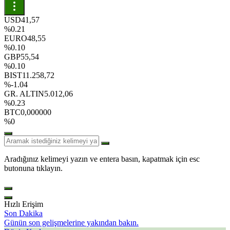
USD
41,57
%0.21
EURO
48,55
%0.10
GBP
55,54
%0.10
BIST
11.258,72
%-1.04
GR. ALTIN
5.012,06
%0.23
BTC
0,000000
%0
Aradığınız kelimeyi yazın ve entera basın, kapatmak için esc
butonuna tıklayın.
Hızlı Erişim
Son Dakika
Günün son gelişmelerine yakından bakın.