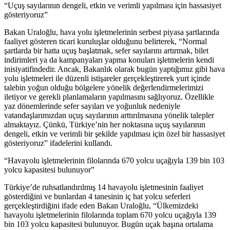
“Uçuş sayılarının dengeli, etkin ve verimli yapılması için hassasiyet
gösteriyoruz”
Bakan Uraloğlu, hava yolu işletmelerinin serbest piyasa şartlarında
faaliyet gösteren ticari kuruluşlar olduğunu belirterek, “Normal
şartlarda bir hatta uçuş başlatmak, sefer sayılarını artırmak, bilet
indirimleri ya da kampanyaları yapma konuları işletmelerin kendi
inisiyatifindedir. Ancak, Bakanlık olarak bugün yaptığımız gibi hava
yolu işletmeleri ile düzenli istişareler gerçekleştirerek yurt içinde
talebin yoğun olduğu bölgelere yönelik değerlendirmelerimizi
iletiyor ve gerekli planlamaların yapılmasını sağlıyoruz. Özellikle
yaz dönemlerinde sefer sayıları ve yoğunluk nedeniyle
vatandaşlarımızdan uçuş sayılarının arttırılmasına yönelik talepler
almaktayız. Çünkü, Türkiye’nin her noktasına uçuş sayılarının
dengeli, etkin ve verimli bir şekilde yapılması için özel bir hassasiyet
gösteriyoruz” ifadelerini kullandı.
“Havayolu işletmelerinin filolarında 670 yolcu uçağıyla 139 bin 103
yolcu kapasitesi bulunuyor”
Türkiye’de ruhsatlandırılmış 14 havayolu işletmesinin faaliyet
gösterdiğini ve bunlardan 4 tanesinin iç hat yolcu seferleri
gerçekleştirdiğini ifade eden Bakan Uraloğlu, “Ülkemizdeki
havayolu işletmelerinin filolarında toplam 670 yolcu uçağıyla 139
bin 103 yolcu kapasitesi bulunuyor. Bugün uçak başına ortalama