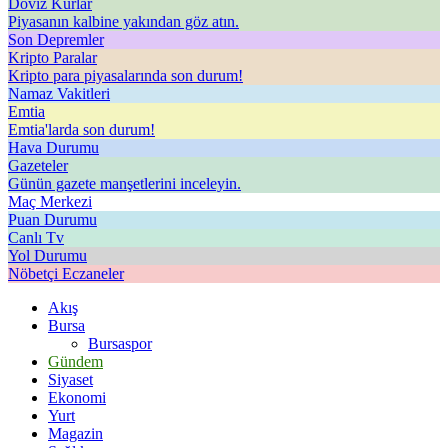
Döviz Kurlar
Piyasanın kalbine yakından göz atın.
Son Depremler
Kripto Paralar
Kripto para piyasalarında son durum!
Namaz Vakitleri
Emtia
Emtia'larda son durum!
Hava Durumu
Gazeteler
Günün gazete manşetlerini inceleyin.
Maç Merkezi
Puan Durumu
Canlı Tv
Yol Durumu
Nöbetçi Eczaneler
Akış
Bursa
Bursaspor
Gündem
Siyaset
Ekonomi
Yurt
Magazin