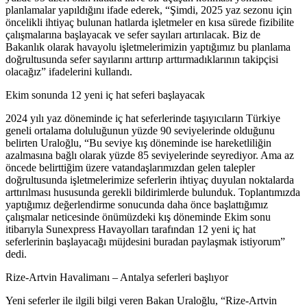
planlamalar yapıldığını ifade ederek, “Şimdi, 2025 yaz sezonu için
öncelikli ihtiyaç bulunan hatlarda işletmeler en kısa sürede fizibilite
çalışmalarına başlayacak ve sefer sayıları artırılacak. Biz de
Bakanlık olarak havayolu işletmelerimizin yaptığımız bu planlama
doğrultusunda sefer sayılarını arttırıp arttırmadıklarının takipçisi
olacağız” ifadelerini kullandı.
Ekim sonunda 12 yeni iç hat seferi başlayacak
2024 yılı yaz döneminde iç hat seferlerinde taşıyıcıların Türkiye
geneli ortalama doluluğunun yüzde 90 seviyelerinde olduğunu
belirten Uraloğlu, “Bu seviye kış döneminde ise hareketliliğin
azalmasına bağlı olarak yüzde 85 seviyelerinde seyrediyor. Ama az
öncede belirttiğim üzere vatandaşlarımızdan gelen talepler
doğrultusunda işletmelerimize seferlerin ihtiyaç duyulan noktalarda
arttırılması hususunda gerekli bildirimlerde bulunduk. Toplantımızda
yaptığımız değerlendirme sonucunda daha önce başlattığımız
çalışmalar neticesinde önümüzdeki kış döneminde Ekim sonu
itibarıyla Sunexpress Havayolları tarafından 12 yeni iç hat
seferlerinin başlayacağı müjdesini buradan paylaşmak istiyorum”
dedi.
Rize-Artvin Havalimanı – Antalya seferleri başlıyor
Yeni seferler ile ilgili bilgi veren Bakan Uraloğlu, “Rize-Artvin