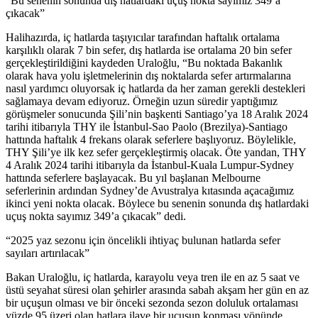
“Bu senenin sonunda dış hatlardaki uçuş nokta sayımız 349’a
çıkacak”
Halihazırda, iç hatlarda taşıyıcılar tarafından haftalık ortalama
karşılıklı olarak 7 bin sefer, dış hatlarda ise ortalama 20 bin sefer
gerçekleştirildiğini kaydeden Uraloğlu, “Bu noktada Bakanlık
olarak hava yolu işletmelerinin dış noktalarda sefer artırmalarına
nasıl yardımcı oluyorsak iç hatlarda da her zaman gerekli destekleri
sağlamaya devam ediyoruz. Örneğin uzun süredir yaptığımız
görüşmeler sonucunda Şili’nin başkenti Santiago’ya 18 Aralık 2024
tarihi itibarıyla THY ile İstanbul-Sao Paolo (Brezilya)-Santiago
hattında haftalık 4 frekans olarak seferlere başlıyoruz. Böylelikle,
THY Şili’ye ilk kez sefer gerçekleştirmiş olacak. Öte yandan, THY
4 Aralık 2024 tarihi itibarıyla da İstanbul-Kuala Lumpur-Sydney
hattında seferlere başlayacak. Bu yıl başlanan Melbourne
seferlerinin ardından Sydney’de Avustralya kıtasında açacağımız
ikinci yeni nokta olacak. Böylece bu senenin sonunda dış hatlardaki
uçuş nokta sayımız 349’a çıkacak” dedi.
“2025 yaz sezonu için öncelikli ihtiyaç bulunan hatlarda sefer
sayıları artırılacak”
Bakan Uraloğlu, iç hatlarda, karayolu veya tren ile en az 5 saat ve
üstü seyahat süresi olan şehirler arasında sabah akşam her gün en az
bir uçuşun olması ve bir önceki sezonda sezon doluluk ortalaması
yüzde 95 üzeri olan hatlara ilave bir uçuşun konması yönünde