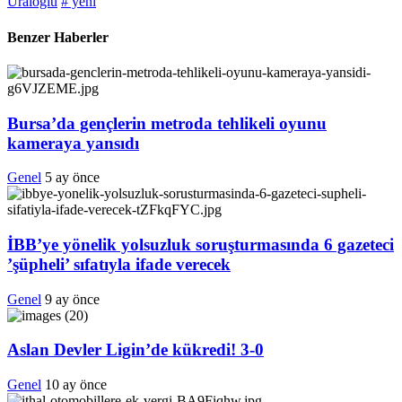
Uraloğlu
# yeni
Benzer Haberler
Bursa’da gençlerin metroda tehlikeli oyunu
kameraya yansıdı
Genel
5 ay önce
İBB’ye yönelik yolsuzluk soruşturmasında 6 gazeteci
’şüpheli’ sıfatıyla ifade verecek
Genel
9 ay önce
Aslan Devler Ligin’de kükredi! 3-0
Genel
10 ay önce