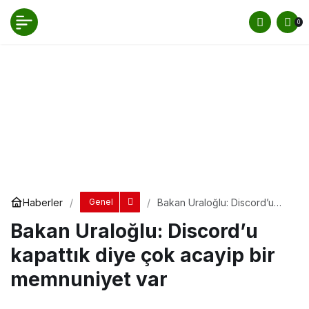
Bakan Uraloğlu: Discord’u kapattık diye çok
0
acayip bir memnuniyet var
Yorum Yap
Paylaş
Haberler
Bakan Uraloğlu: Discord’u
Genel
kapattık diye çok acayip bir
Bakan Uraloğlu: Discord’u
memnuniyet var
kapattık diye çok acayip bir
memnuniyet var