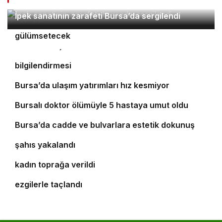
2
İpek sanatının zarafeti Bursa’da sergilendi
Orhaneli’nin turizm potansiyeli Bursa’yı
3
4
gülümsetecek
Yıldırım’da şefkat iftarı
Bursa’da öğrencilere polislik tanıtımı ve güvenlik
bilgilendirmesi
5
Bursa’da ulaşım yatırımları hız kesmiyor
6
Bursalı doktor ölümüyle 5 hastaya umut oldu
7
8
Bursa’da cadde ve bulvarlara estetik dokunuş
Bursa’da 25 yıl kesinleşmiş hapis cezası bulunan
9
şahıs yakalandı
Bursa’daki silahlı saldırıda ölen güzellik uzmanı
10
kadın toprağa verildi
‘Osmangazi Ramazan Sokağı’ huzur veren
ezgilerle taçlandı