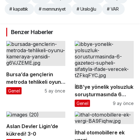
# kapattık
# memnuniyet
# Uraloğlu
# VAR
Benzer Haberler
Bursa’da gençlerin
metroda tehlikeli oyunu
İBB’ye yönelik yolsuzluk
kameraya yansıdı
Genel
5 ay önce
soruşturmasında 6
gazeteci ’şüpheli’
Genel
9 ay önce
sıfatıyla ifade verecek
Aslan Devler Ligin’de
İthal otomobillere ek
kükredi! 3-0