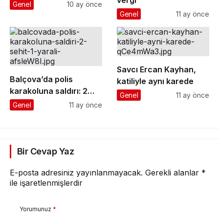
vergi
Genel
10 ay önce
Genel
11 ay önce
Savcı Ercan Kayhan,
Balçova’da polis
katiliyle aynı karede
karakoluna saldırı: 2
Genel
11 ay önce
şehit, 1 yaralı
Genel
11 ay önce
Bir Cevap Yaz
E-posta adresiniz yayınlanmayacak.
Gerekli alanlar
*
ile işaretlenmişlerdir
Yorumunuz
*