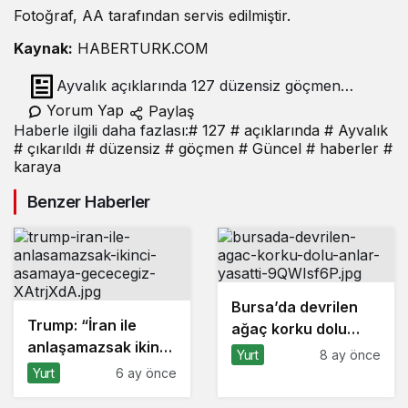
Fotoğraf, AA tarafından servis edilmiştir.
Kaynak:
HABERTURK.COM
Ayvalık açıklarında 127 düzensiz göçmen
karaya çıkarıldı
Yorum Yap
Paylaş
Haberle ilgili daha fazlası:
# 127
# açıklarında
# Ayvalık
# çıkarıldı
# düzensiz
# göçmen
# Güncel
# haberler
#
karaya
Benzer Haberler
Bursa’da devrilen
Trump: “İran ile
ağaç korku dolu
anlaşamazsak ikinci
anlar yaşattı
Yurt
8 ay önce
aşamaya
Yurt
6 ay önce
geçeceğiz”