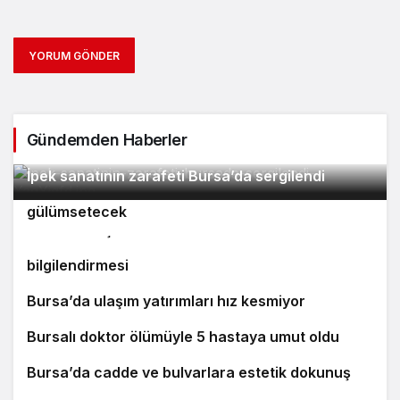
YORUM GÖNDER
Gündemden Haberler
2
İpek sanatının zarafeti Bursa’da sergilendi
Orhaneli’nin turizm potansiyeli Bursa’yı
3
4
gülümsetecek
Yıldırım’da şefkat iftarı
Bursa’da öğrencilere polislik tanıtımı ve güvenlik
bilgilendirmesi
5
Bursa’da ulaşım yatırımları hız kesmiyor
6
Bursalı doktor ölümüyle 5 hastaya umut oldu
7
8
Bursa’da cadde ve bulvarlara estetik dokunuş
Bursa’da 25 yıl kesinleşmiş hapis cezası bulunan
9