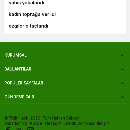
şahıs yakalandı
Bursa’daki silahlı saldırıda ölen güzellik uzmanı
10
kadın toprağa verildi
‘Osmangazi Ramazan Sokağı’ huzur veren
ezgilerle taçlandı
KURUMSAL
BAĞLANTILAR
POPÜLER SAYFALAR
GÜNDEME DAIR
© Telif Hakkı 2026, Tüm Hakları Saklıdır
Yazarlarımız
Künye
Hesabım
Gizlilik politikası
İletişim