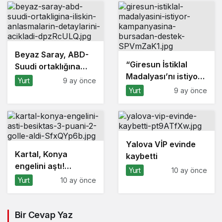
Beyaz Saray, ABD-
“Giresun İstiklal
Suudi ortaklığına
Madalyası’nı istiyor”
ilişkin anlaşmaların
Yurt
9 ay önce
kampanyasına
detaylarını açıkladı
Yurt
9 ay önce
Bursa’dan destek
Yalova VİP evinde
Kartal, Konya
kaybetti
engelini aştı!
Yurt
10 ay önce
Beşiktaş 3 puanı 2
Yurt
10 ay önce
golle aldı
Bir Cevap Yaz