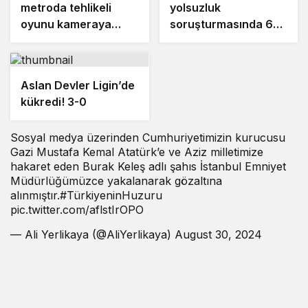
metroda tehlikeli
yolsuzluk
oyunu kameraya
soruşturmasında 6
yansıdı
gazeteci ’şüpheli’
sıfatıyla ifade
verecek
Aslan Devler Ligin’de
kükredi! 3-0
Sosyal medya üzerinden Cumhuriyetimizin kurucusu
Gazi Mustafa Kemal Atatürk’e ve Aziz milletimize
hakaret eden Burak Keleş adlı şahıs İstanbul Emniyet
Müdürlüğümüzce yakalanarak gözaltına
alınmıştır.#TürkiyeninHuzuru
pic.twitter.com/aflstIrOPO
— Ali Yerlikaya (@AliYerlikaya) August 30, 2024