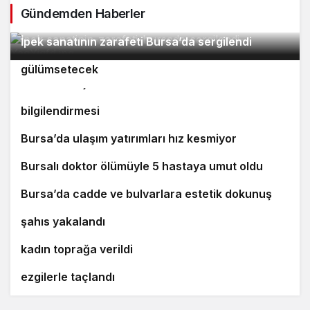
Gündemden Haberler
2
İpek sanatının zarafeti Bursa’da sergilendi
Orhaneli’nin turizm potansiyeli Bursa’yı
3
4
gülümsetecek
Yıldırım’da şefkat iftarı
Bursa’da öğrencilere polislik tanıtımı ve güvenlik
bilgilendirmesi
5
Bursa’da ulaşım yatırımları hız kesmiyor
6
Bursalı doktor ölümüyle 5 hastaya umut oldu
7
8
Bursa’da cadde ve bulvarlara estetik dokunuş
Bursa’da 25 yıl kesinleşmiş hapis cezası bulunan
9
şahıs yakalandı
Bursa’daki silahlı saldırıda ölen güzellik uzmanı
10
kadın toprağa verildi
‘Osmangazi Ramazan Sokağı’ huzur veren
ezgilerle taçlandı