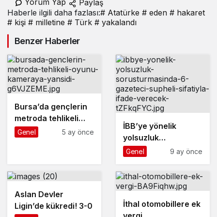
yakalandı
Yorum Yap
Paylaş
Haberle ilgili daha fazlası:
# Atatürke
# eden
# hakaret
# kişi
# milletine
# Türk
# yakalandı
Benzer Haberler
Bursa’da gençlerin
metroda tehlikeli
İBB’ye yönelik
oyunu kameraya
Genel
5 ay önce
yolsuzluk
yansıdı
soruşturmasında 6
Genel
9 ay önce
gazeteci ’şüpheli’
sıfatıyla ifade
verecek
Aslan Devler
İthal otomobillere ek
Ligin’de kükredi! 3-0
vergi