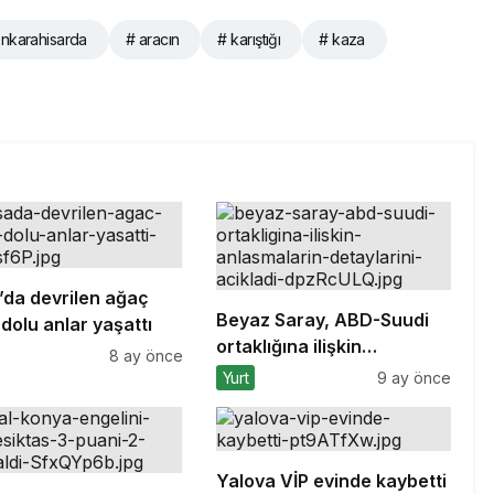
nkarahisarda
# aracın
# karıştığı
# kaza
’da devrilen ağaç
Beyaz Saray, ABD-Suudi
dolu anlar yaşattı
ortaklığına ilişkin
8 ay önce
anlaşmaların detaylarını
Yurt
9 ay önce
açıkladı
Yalova VİP evinde kaybetti