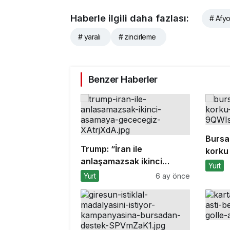
Haberle ilgili daha fazlası:
# Afyo
# yaralı
# zincirleme
Benzer Haberler
Bursa
Trump: “İran ile
korku 
anlaşamazsak ikinci
Yurt
aşamaya geçeceğiz”
Yurt
6 ay önce