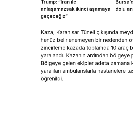
Trump: “İran ile
Bursa’d
anlaşamazsak ikinci aşamaya
dolu an
geçeceğiz”
Kaza, Karahisar Tüneli çıkışında meydan
henüz belirlenemeyen bir nedenden ötürü
zincirleme kazada toplamda 10 araç bir
yaralandı. Kazanın ardından bölgeye po
Bölgeye gelen ekipler adeta zamana kar
yaralıları ambulanslarla hastanelere ta
öğrenildi.