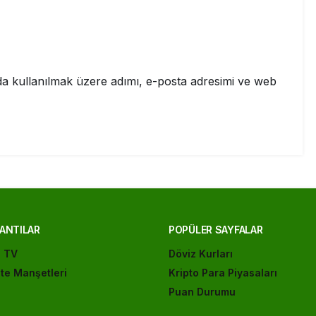
a kullanılmak üzere adımı, e-posta adresimi ve web
ANTILAR
POPÜLER SAYFALAR
ı TV
Döviz Kurları
te Manşetleri
Kripto Para Piyasaları
Puan Durumu