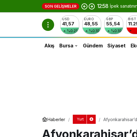
12:58
İpek sanatını
SON GELIŞMELER
USD
EURO
GBP
BIST
41,57
48,55
55,54
11.
%0.21
%0.10
%0.10
Akış
Bursa
Gündem
Siyaset
Ek
Haberler
Afyonkarahisar’da
Yurt
Afyonkarahisar’da