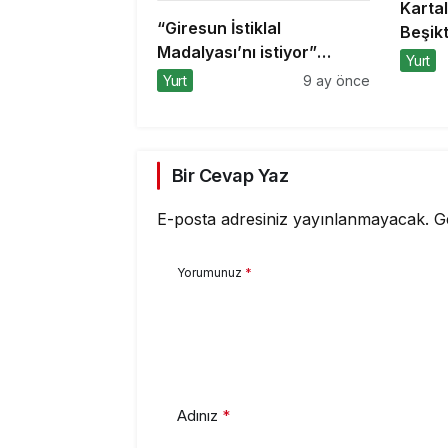
Kartal
“Giresun İstiklal
Beşikt
Madalyası’nı istiyor”
aldı
Yurt
kampanyasına Bursa’dan
Yurt
9 ay önce
destek
Bir Cevap Yaz
E-posta adresiniz yayınlanmayacak.
G
Yorumunuz
*
Adınız
*