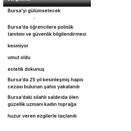
Orhaneli’nin turizm potansiyeli
3
Bursa’yı gülümsetecek
4
Yıldırım’da şefkat iftarı
Bursa’da öğrencilere polislik
5
tanıtımı ve güvenlik bilgilendirmesi
Bursa’da ulaşım yatırımları hız
6
kesmiyor
Bursalı doktor ölümüyle 5 hastaya
7
umut oldu
Bursa’da cadde ve bulvarlara
8
estetik dokunuş
Bursa’da 25 yıl kesinleşmiş hapis
9
cezası bulunan şahıs yakalandı
Bursa’daki silahlı saldırıda ölen
10
güzellik uzmanı kadın toprağa
‘Osmangazi Ramazan Sokağı’
verildi
huzur veren ezgilerle taçlandı