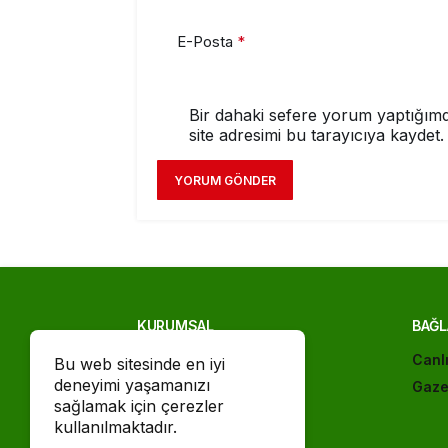
E-Posta
*
Bir dahaki sefere yorum yaptığımd
site adresimi bu tarayıcıya kaydet.
YORUM GÖNDER
KURUMSAL
BAĞL
İletişim
Canl
Bu web sitesinde en iyi
deneyimi yaşamanızı
Künye
Gaze
sağlamak için çerezler
Gizlilik politikası
kullanılmaktadır.