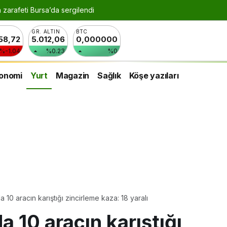
n zarafeti Bursa’da sergilendi
GR. ALTIN
BTC
258,72
5.012,06
0,000000
%-1.04
%0.23
%0
onomi
Yurt
Magazin
Sağlık
Köşe yazıları
 10 aracın karıştığı zincirleme kaza: 18 yaralı
 10 aracın karıştığı