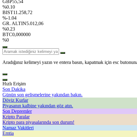
GBP
55,54
%0.10
BIST
11.258,72
%-1.04
GR. ALTIN
5.012,06
%0.23
BTC
0,000000
%0
Aradığınız kelimeyi yazın ve entera basın, kapatmak için esc butonuna
Hızlı Erişim
Son Dakika
Günün son gelişmelerine yakından bakın.
Döviz Kurlar
Piyasanın kalbine yakından göz atın.
Son Depremler
Kripto Paralar
Kripto para piyasalarında son durum!
Namaz Vakitleri
Emtia