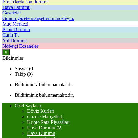
Emtia'larda son durum!
Hava Durumu
Gazeteler
Günün gazete manşetlerini inceleyin.
Maç Merkezi
Puan Durumu
Canlı Tv
Yol Durumu
Nöbetçi Eczaneler
0
Bildirimler
Sosyal (0)
Takip (0)
Bildiriminiz bulunmamaktadır.
Bildiriminiz bulunmamaktadır.
Özel Sayfalar
Döviz Kurları
Gazete Manşetleri
Kripto Para Piyasaları
Hava Durumu #2
Hava Durumu