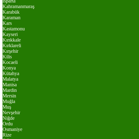
Isparta
Kahramanmaraş
Karabük
Karaman
Kars
Kastamonu
Kayseri
Kırıkkale
Kırklareli
Kırşehir
Kilis
Kocaeli
Konya
Kütahya
Malatya
Manisa
Mardin
Mersin
Muğla
Muş
Nevşehir
Niğde
Ordu
Osmaniye
Rize