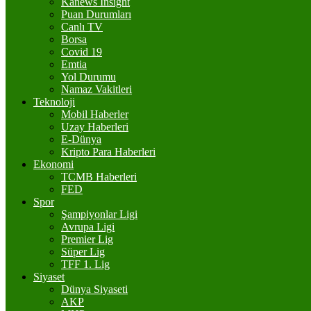
Kanews Insight
Puan Durumları
Canlı TV
Borsa
Covid 19
Emtia
Yol Durumu
Namaz Vakitleri
Teknoloji
Mobil Haberler
Uzay Haberleri
E-Dünya
Kripto Para Haberleri
Ekonomi
TCMB Haberleri
FED
Spor
Şampiyonlar Ligi
Avrupa Ligi
Premier Lig
Süper Lig
TFF 1. Lig
Siyaset
Dünya Siyaseti
AKP