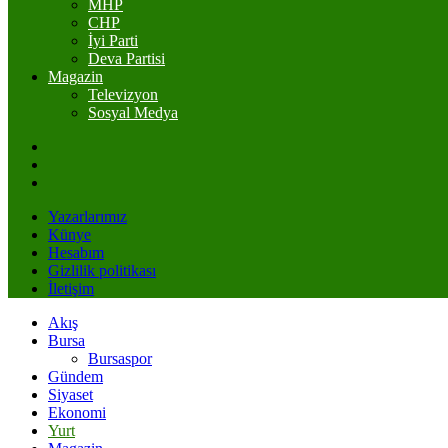
MHP
CHP
İyi Parti
Deva Partisi
Magazin
Televizyon
Sosyal Medya
Yazarlarımız
Künye
Hesabım
Gizlilik politikası
İletişim
Akış
Bursa
Bursaspor
Gündem
Siyaset
Ekonomi
Yurt