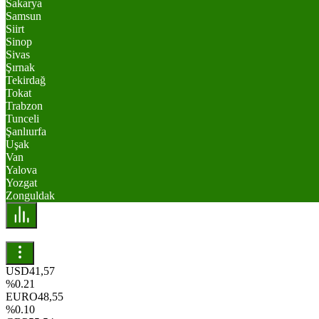
Sakarya
Samsun
Siirt
Sinop
Sivas
Şırnak
Tekirdağ
Tokat
Trabzon
Tunceli
Şanlıurfa
Uşak
Van
Yalova
Yozgat
Zonguldak
USD
41,57
%0.21
EURO
48,55
%0.10