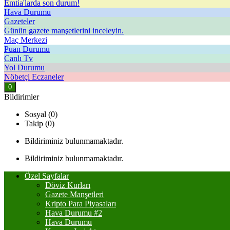
Emtia'larda son durum!
Hava Durumu
Gazeteler
Günün gazete manşetlerini inceleyin.
Maç Merkezi
Puan Durumu
Canlı Tv
Yol Durumu
Nöbetçi Eczaneler
0
Bildirimler
Sosyal (0)
Takip (0)
Bildiriminiz bulunmamaktadır.
Bildiriminiz bulunmamaktadır.
Özel Sayfalar
Döviz Kurları
Gazete Manşetleri
Kripto Para Piyasaları
Hava Durumu #2
Hava Durumu