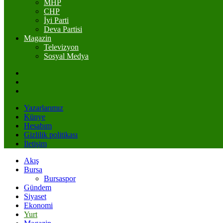
MHP
CHP
İyi Parti
Deva Partisi
Magazin
Televizyon
Sosyal Medya
Yazarlarımız
Künye
Hesabım
Gizlilik politikası
İletişim
Akış
Bursa
Bursaspor
Gündem
Siyaset
Ekonomi
Yurt