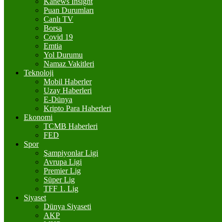
Kanews Insight
Puan Durumları
Canlı TV
Borsa
Covid 19
Emtia
Yol Durumu
Namaz Vakitleri
Teknoloji
Mobil Haberler
Uzay Haberleri
E-Dünya
Kripto Para Haberleri
Ekonomi
TCMB Haberleri
FED
Spor
Şampiyonlar Ligi
Avrupa Ligi
Premier Lig
Süper Lig
TFF 1. Lig
Siyaset
Dünya Siyaseti
AKP