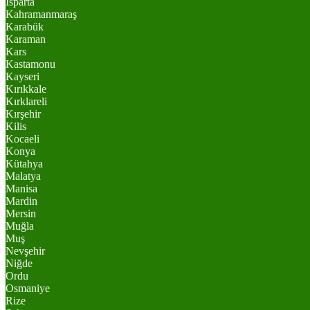
Isparta
Kahramanmaraş
Karabük
Karaman
Kars
Kastamonu
Kayseri
Kırıkkale
Kırklareli
Kırşehir
Kilis
Kocaeli
Konya
Kütahya
Malatya
Manisa
Mardin
Mersin
Muğla
Muş
Nevşehir
Niğde
Ordu
Osmaniye
Rize