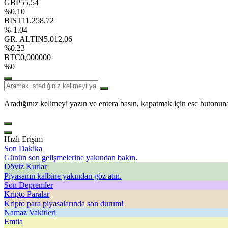
GBP
55,54
%0.10
BIST
11.258,72
%-1.04
GR. ALTIN
5.012,06
%0.23
BTC
0,000000
%0
Aradığınız kelimeyi yazın ve entera basın, kapatmak için esc butonuna
Hızlı Erişim
Son Dakika
Günün son gelişmelerine yakından bakın.
Döviz Kurlar
Piyasanın kalbine yakından göz atın.
Son Depremler
Kripto Paralar
Kripto para piyasalarında son durum!
Namaz Vakitleri
Emtia