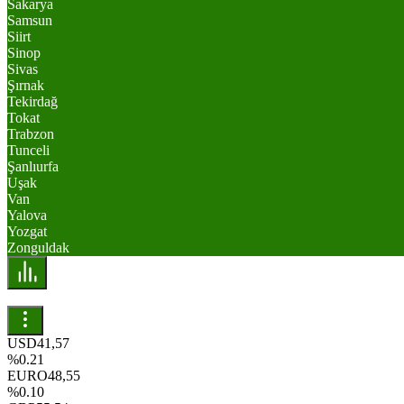
Sakarya
Samsun
Siirt
Sinop
Sivas
Şırnak
Tekirdağ
Tokat
Trabzon
Tunceli
Şanlıurfa
Uşak
Van
Yalova
Yozgat
Zonguldak
USD
41,57
%0.21
EURO
48,55
%0.10