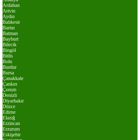
Ardahan
Artvin
Aydın
Balıkesir
Bartın
Batman
Bayburt
Bilecik
Bingöl
Bitlis
Bolu
Burdur
Bursa
Çanakkale
Çankırı
Çorum
Denizli
Diyarbakır
Düzce
Edirne
Elazığ
Erzincan
Erzurum
Eskişehir