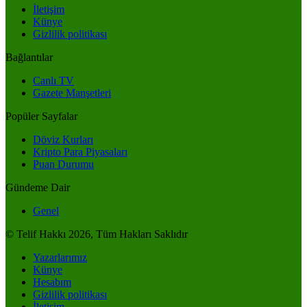
İletişim
Künye
Gizlilik politikası
Bağlantılar
Canlı TV
Gazete Manşetleri
Popüler Sayfalar
Döviz Kurları
Kripto Para Piyasaları
Puan Durumu
Gündeme Dair
Genel
© Telif Hakkı 2026, Tüm Hakları Saklıdır
Yazarlarımız
Künye
Hesabım
Gizlilik politikası
İletişim