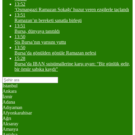
13:52
‘Osmangazi Ramazan Sokağı’ huzur veren ezgilerle taçlandı
13:51
Ramazan’ın bereketi sanatla birleşti
13:51
Bursa, dünyaya tanıtıldı
13:50
Sis Bursa’nın yarısını yuttu
13:50
Bursa’da gönülden gönüle Ramazan nefesi
15:28
Bursa’da IBAN suistimallerine karşı uyarı: “Bir günlük gelir,
bir ömür sabıka kaydı”
İstanbul
Ankara
İzmir
Adana
Adıyaman
Afyonkarahisar
Ağrı
Aksaray
Amasya
Antalya