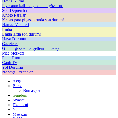
Döviz Kurlar
Piyasanın kalbine yakından göz atın.
Son Depremler
Kripto Paralar
Kripto para piyasalarında son durum!
Namaz Vakitleri
Emtia
Emtia'larda son durum!
Hava Durumu
Gazeteler
Günün gazete manşetlerini inceleyin.
Maç Merkezi
Puan Durumu
Canlı Tv
Yol Durumu
Nöbetçi Eczaneler
Akış
Bursa
Bursaspor
Gündem
Siyaset
Ekonomi
Yurt
Magazin