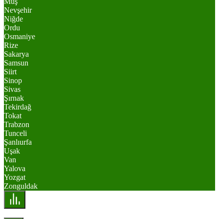
Muş
Nevşehir
Niğde
Ordu
Osmaniye
Rize
Sakarya
Samsun
Siirt
Sinop
Sivas
Şırnak
Tekirdağ
Tokat
Trabzon
Tunceli
Şanlıurfa
Uşak
Van
Yalova
Yozgat
Zonguldak