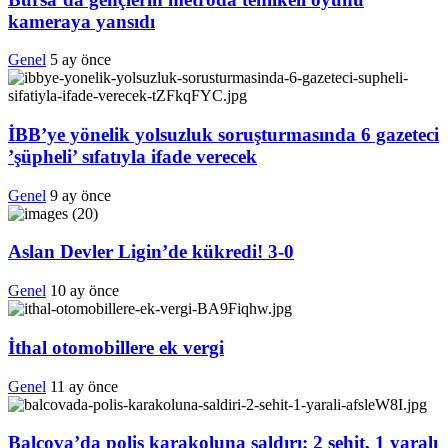
kameraya yansıdı
Genel
5 ay önce
İBB’ye yönelik yolsuzluk soruşturmasında 6 gazeteci
’şüpheli’ sıfatıyla ifade verecek
Genel
9 ay önce
Aslan Devler Ligin’de kükredi! 3-0
Genel
10 ay önce
İthal otomobillere ek vergi
Genel
11 ay önce
Balçova’da polis karakoluna saldırı: 2 şehit, 1 yaralı