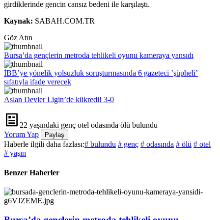
girdiklerinde gencin cansız bedeni ile karşılaştı.
Kaynak:
SABAH.COM.TR
Göz Atın
Bursa’da gençlerin metroda tehlikeli oyunu kameraya yansıdı
İBB’ye yönelik yolsuzluk soruşturmasında 6 gazeteci ’şüpheli’
sıfatıyla ifade verecek
Aslan Devler Ligin’de kükredi! 3-0
22 yaşındaki genç otel odasında ölü bulundu
Yorum Yap
Paylaş
Haberle ilgili daha fazlası:
# bulundu
# genç
# odasında
# ölü
# otel
# yaşın
Benzer Haberler
Bursa’da gençlerin metroda tehlikeli oyunu