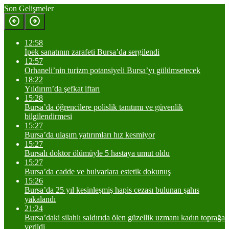
Son Gelişmeler
12:58
İpek sanatının zarafeti Bursa’da sergilendi
12:57
Orhaneli’nin turizm potansiyeli Bursa’yı gülümsetecek
18:22
Yıldırım’da şefkat iftarı
15:28
Bursa’da öğrencilere polislik tanıtımı ve güvenlik
bilgilendirmesi
15:27
Bursa’da ulaşım yatırımları hız kesmiyor
15:27
Bursalı doktor ölümüyle 5 hastaya umut oldu
15:27
Bursa’da cadde ve bulvarlara estetik dokunuş
15:26
Bursa’da 25 yıl kesinleşmiş hapis cezası bulunan şahıs
yakalandı
21:24
Bursa’daki silahlı saldırıda ölen güzellik uzmanı kadın toprağa
verildi