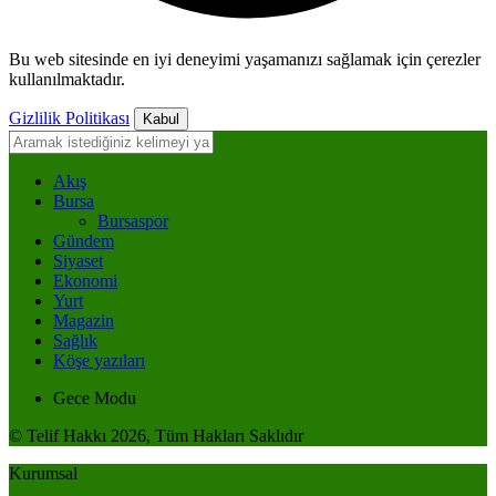
Bu web sitesinde en iyi deneyimi yaşamanızı sağlamak için çerezler
kullanılmaktadır.
Gizlilik Politikası
Kabul
Akış
Bursa
Bursaspor
Gündem
Siyaset
Ekonomi
Yurt
Magazin
Sağlık
Köşe yazıları
Gece Modu
© Telif Hakkı 2026, Tüm Hakları Saklıdır
Kurumsal