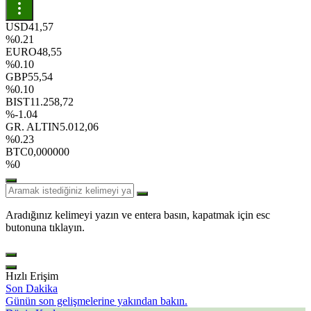
USD
41,57
%0.21
EURO
48,55
%0.10
GBP
55,54
%0.10
BIST
11.258,72
%-1.04
GR. ALTIN
5.012,06
%0.23
BTC
0,000000
%0
Aradığınız kelimeyi yazın ve entera basın, kapatmak için esc
butonuna tıklayın.
Hızlı Erişim
Son Dakika
Günün son gelişmelerine yakından bakın.