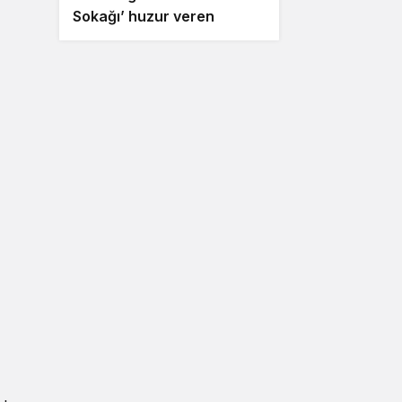
Sokağı’ huzur veren
ezgilerle taçlandı