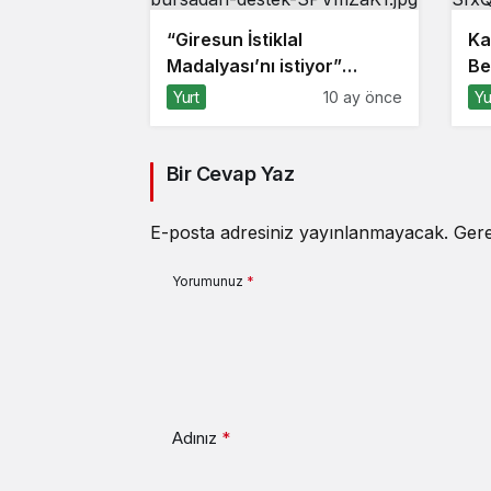
“Giresun İstiklal
Ka
Madalyası’nı istiyor”
Be
kampanyasına Bursa’dan
ald
Yurt
10 ay önce
Yu
destek
Bir Cevap Yaz
E-posta adresiniz yayınlanmayacak.
Gere
Yorumunuz
*
Adınız
*