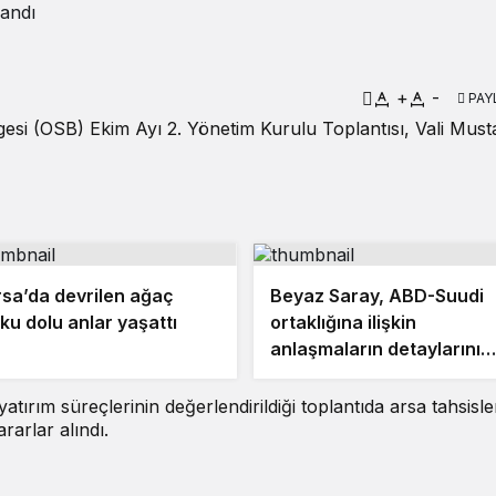
landı
+
-
PAY
si (OSB) Ekim Ayı 2. Yönetim Kurulu Toplantısı, Vali Must
sa’da devrilen ağaç
Beyaz Saray, ABD-Suudi
ku dolu anlar yaşattı
ortaklığına ilişkin
anlaşmaların detaylarını
açıkladı
tırım süreçlerinin değerlendirildiği toplantıda arsa tahsisler
ararlar alındı.