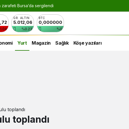
n zarafeti Bursa’da sergilendi
GR. ALTIN
BTC
8,72
5.012,06
0,000000
1.04
%0.23
%0
onomi
Yurt
Magazin
Sağlık
Köşe yazıları
lu toplandı
lu toplandı