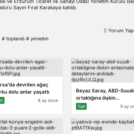
i ve Erzurum Ticaret ve Sanayi Odası Yönetim Kurulu Ba
ürü Sayın Fırat Karakaya katıldı.
Yorum Yap
B
# toplandı
# yönetim
rsa’da devrilen ağaç
Beyaz Saray, ABD-Suudi
rku dolu anlar yaşattı
ortaklığına ilişkin
rt
8 ay önce
anlaşmaların detaylarını
Yurt
9 ay ö
açıkladı