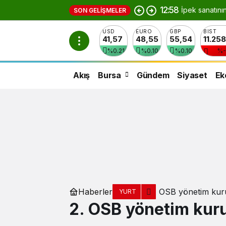
12:58
İpek sanatını
SON GELIŞMELER
USD
EURO
GBP
BIST
41,57
48,55
55,54
11.25
%0.21
%0.10
%0.10
%-
Akış
Bursa
Gündem
Siyaset
Ek
Haberler
2. OSB yönetim kuru
YURT
2. OSB yönetim kuru