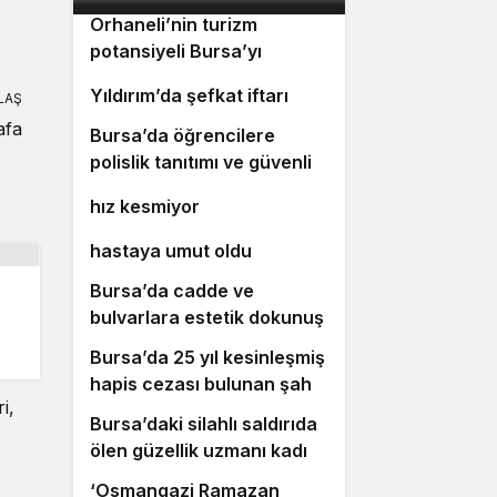
Orhaneli’nin turizm
potansiyeli Bursa’yı
3
gülümsetecek
4
Yıldırım’da şefkat iftarı
LAŞ
afa
Bursa’da öğrencilere
5
polislik tanıtımı ve güvenlik
Bursa’da ulaşım yatırımları
6
bilgilendirmesi
hız kesmiyor
Bursalı doktor ölümüyle 5
7
hastaya umut oldu
Bursa’da cadde ve
8
bulvarlara estetik dokunuş
Bursa’da 25 yıl kesinleşmiş
9
hapis cezası bulunan şahıs
i,
yakalandı
Bursa’daki silahlı saldırıda
10
ölen güzellik uzmanı kadın
toprağa verildi
‘Osmangazi Ramazan