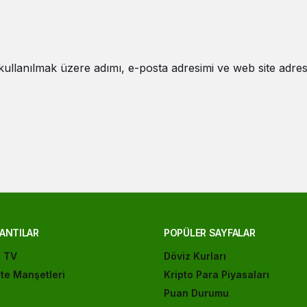
ullanılmak üzere adımı, e-posta adresimi ve web site adres
ANTILAR
POPÜLER SAYFALAR
ı TV
Döviz Kurları
te Manşetleri
Kripto Para Piyasaları
Puan Durumu