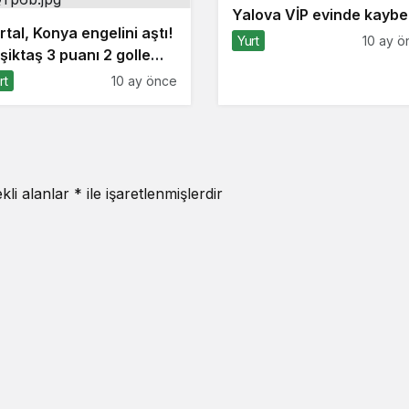
Yalova VİP evinde kaybet
rtal, Konya engelini aştı!
Yurt
10 ay ö
şiktaş 3 puanı 2 golle
ı
rt
10 ay önce
kli alanlar
*
ile işaretlenmişlerdir