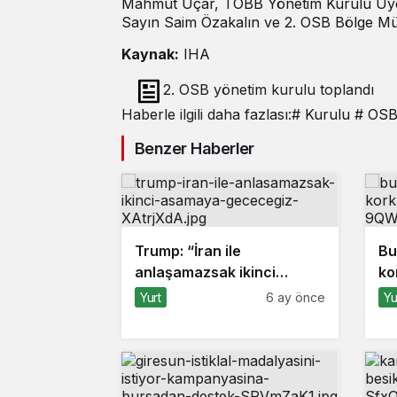
Mahmut Uçar, TOBB Yönetim Kurulu Üyes
Sayın Saim Özakalın ve 2. OSB Bölge Müd
Kaynak:
IHA
2. OSB yönetim kurulu toplandı
Haberle ilgili daha fazlası:
# Kurulu
# OS
Benzer Haberler
Trump: “İran ile
Bu
anlaşamazsak ikinci
ko
aşamaya geçeceğiz”
Yurt
6 ay önce
Yu