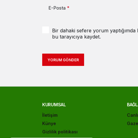
E-Posta
*
Bir dahaki sefere yorum yaptığımda k
bu tarayıcıya kaydet.
YORUM GÖNDER
KURUMSAL
BAĞL
İletişim
Canl
Künye
Gaze
Gizlilik politikası