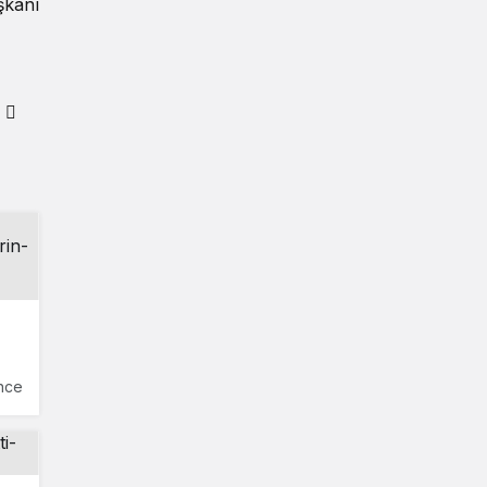
şkanı
nce