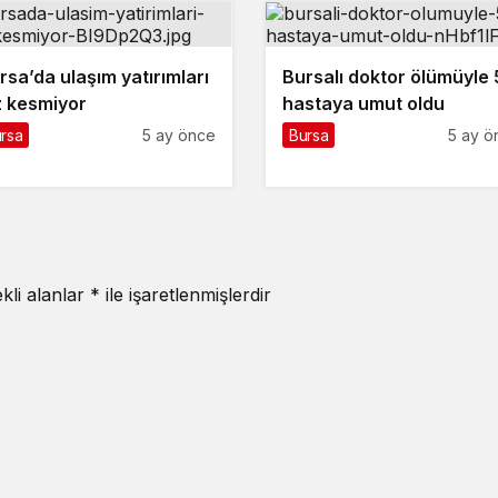
rsa’da ulaşım yatırımları
Bursalı doktor ölümüyle 
z kesmiyor
hastaya umut oldu
rsa
5 ay önce
Bursa
5 ay ö
kli alanlar
*
ile işaretlenmişlerdir