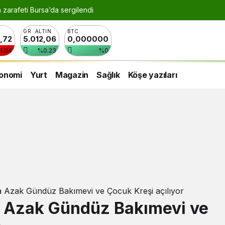
n zarafeti Bursa’da sergilendi
GR. ALTIN
BTC
8,72
5.012,06
0,000000
1.04
%0.23
%0
onomi
Yurt
Magazin
Sağlık
Köşe yazıları
 Azak Gündüz Bakımevi ve Çocuk Kreşi açılıyor
 Azak Gündüz Bakımevi ve