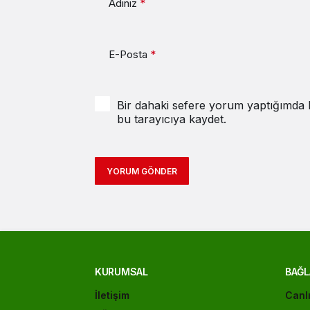
Adınız
*
E-Posta
*
Bir dahaki sefere yorum yaptığımda k
bu tarayıcıya kaydet.
YORUM GÖNDER
KURUMSAL
BAĞL
İletişim
Canl