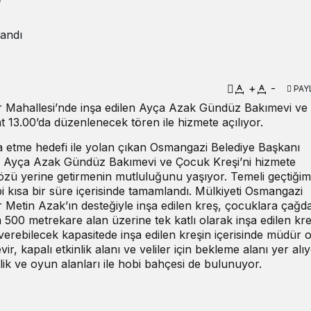
r
landı
+
-
PAY
r Mahallesi’nde inşa edilen Ayça Azak Gündüz Bakımevi ve
 13.00’da düzenlenecek tören ile hizmete açılıyor.
a etme hedefi ile yolan çıkan Osmangazi Belediye Başkanı
en Ayça Azak Gündüz Bakımevi ve Çocuk Kreşi’ni hizmete
özü yerine getirmenin mutluluğunu yaşıyor. Temeli geçtiğim
bi kısa bir süre içerisinde tamamlandı. Mülkiyeti Osmangazi
er Metin Azak’ın desteğiyle inşa edilen kreş, çocuklara çağd
m 500 metrekare alan üzerine tek katlı olarak inşa edilen kre
verebilecek kapasitede inşa edilen kreşin içerisinde müdür o
r, kapalı etkinlik alanı ve veliler için bekleme alanı yer alıy
lik ve oyun alanları ile hobi bahçesi de bulunuyor.