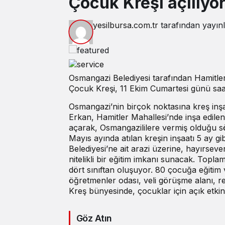
Çocuk Kreşi açılıyo
yesilbursa.com.tr
tarafından yayın
Osmangazi Belediyesi tarafından Hamitle
Çocuk Kreşi, 11 Ekim Cumartesi günü saat
Osmangazi’nin birçok noktasına kreş inş
Erkan, Hamitler Mahallesi’nde inşa edil
açarak, Osmangazililere vermiş olduğu s
Mayıs ayında atılan kreşin inşaatı 5 ay gi
Belediyesi’ne ait arazi üzerine, hayırsev
nitelikli bir eğitim imkanı sunacak. Topla
dört sınıftan oluşuyor. 80 çocuğa eğitim 
öğretmenler odası, veli görüşme alanı, revi
Kreş bünyesinde, çocuklar için açık etkin
Göz Atın