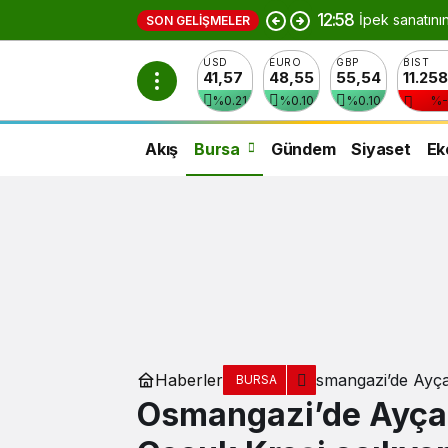
12:58
İpek sanatını
SON GELIŞMELER
USD
EURO
GBP
BIST
41,57
48,55
55,54
11.25
%0.21
%0.10
%0.10
%-
Akış
Bursa
Gündem
Siyaset
Ek
Haberler
Osmangazi’de Ayça
BURSA
Osmangazi’de Ayça