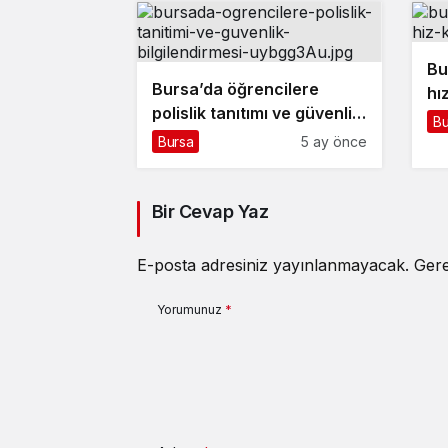
Bu
Bursa’da öğrencilere
hı
polislik tanıtımı ve güvenlik
Bu
bilgilendirmesi
Bursa
5 ay önce
Bir Cevap Yaz
E-posta adresiniz yayınlanmayacak.
Gere
Yorumunuz
*