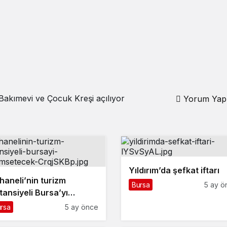
kımevi ve Çocuk Kreşi açılıyor
Yorum Yap
Yıldırım’da şefkat iftarı
haneli’nin turizm
Bursa
5 ay ö
tansiyeli Bursa’yı
lümsetecek
rsa
5 ay önce