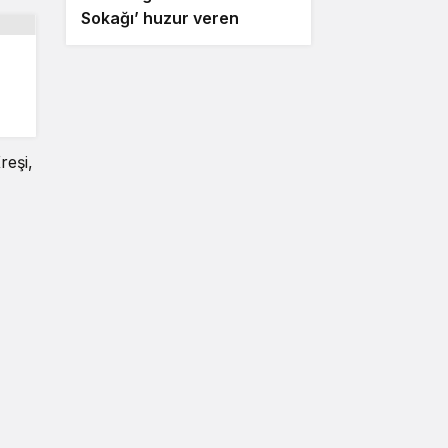
Sokağı’ huzur veren
ezgilerle taçlandı
reşi,