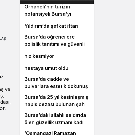
Orhaneli’nin turizm
potansiyeli Bursa’yı
3
gülümsetecek
4
Yıldırım’da şefkat iftarı
Bursa’da öğrencilere
5
LAŞ
polislik tanıtımı ve güvenlik
Bursa’da ulaşım yatırımları
6
bilgilendirmesi
hız kesmiyor
Bursalı doktor ölümüyle 5
7
hastaya umut oldu
iz
Bursa’da cadde ve
8
bulvarlara estetik dokunuş
aş ve
ş,
Bursa’da 25 yıl kesinleşmiş
dası,
9
hapis cezası bulunan şahıs
or.
yakalandı
Bursa’daki silahlı saldırıda
10
ölen güzellik uzmanı kadın
toprağa verildi
‘Osmangazi Ramazan