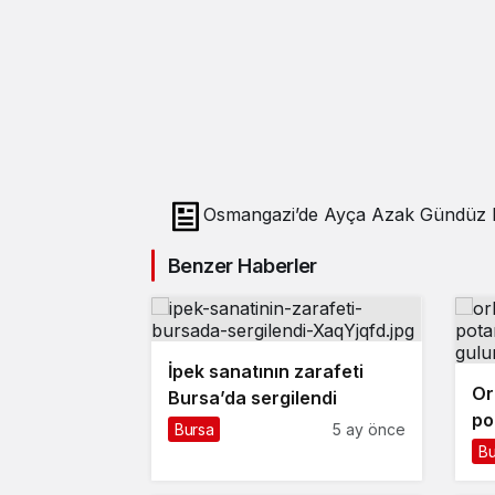
Osmangazi’de Ayça Azak Gündüz Ba
Benzer Haberler
İpek sanatının zarafeti
Or
Bursa’da sergilendi
po
Bursa
5 ay önce
gü
Bu