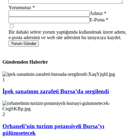
Yorumunuz
*
Adınız
*
E-Posta
*
Bir dahaki sefere yorum yaptığımda kullanılmak üzere adımı,
e-posta adresimi ve web site adresimi bu tarayıcıya kaydet.
Yorum Gönder
Gündemden Haberler
1
İpek sanatının zarafeti Bursa’da sergilendi
2
Orhaneli’nin turizm potansiyeli Bursa’yı
gülümsetecek