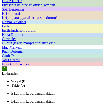
Döviz Kurlar
Piyasanın kalbine yakından göz atın.
Son Depremler
Kripto Paralar
Kripto para piyasalarında son durum!
Namaz Vakitleri
Emtia
Emtia'larda son durum!
Hava Durumu
Gazeteler
Günün gazete manşetlerini inceleyin.
Maç Merkezi
Puan Durumu
Canlı Tv
Yol Durumu
Nöbetçi Eczaneler
0
Bildirimler
Sosyal (0)
Takip (0)
Bildiriminiz bulunmamaktadır.
Bildiriminiz bulunmamaktadır.