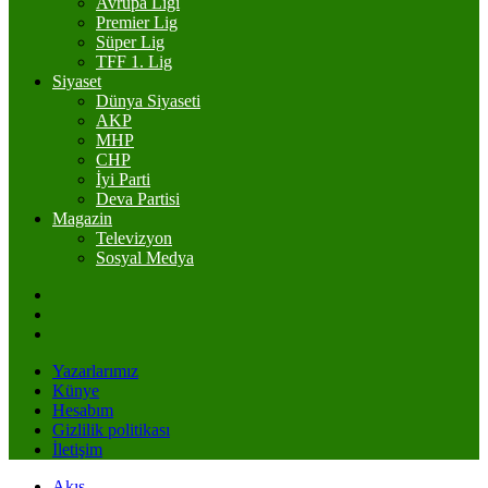
Avrupa Ligi
Premier Lig
Süper Lig
TFF 1. Lig
Siyaset
Dünya Siyaseti
AKP
MHP
CHP
İyi Parti
Deva Partisi
Magazin
Televizyon
Sosyal Medya
Yazarlarımız
Künye
Hesabım
Gizlilik politikası
İletişim
Akış