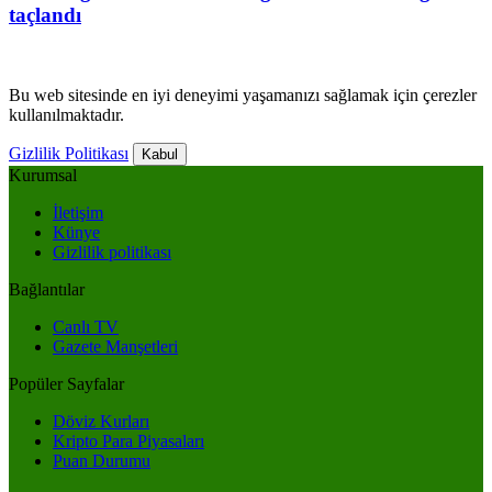
taçlandı
Bu web sitesinde en iyi deneyimi yaşamanızı sağlamak için çerezler
kullanılmaktadır.
Gizlilik Politikası
Kabul
Kurumsal
İletişim
Künye
Gizlilik politikası
Bağlantılar
Canlı TV
Gazete Manşetleri
Popüler Sayfalar
Döviz Kurları
Kripto Para Piyasaları
Puan Durumu