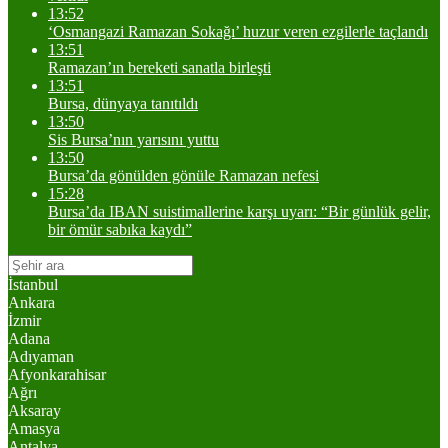
13:52
‘Osmangazi Ramazan Sokağı’ huzur veren ezgilerle taçlandı
13:51
Ramazan’ın bereketi sanatla birleşti
13:51
Bursa, dünyaya tanıtıldı
13:50
Sis Bursa’nın yarısını yuttu
13:50
Bursa’da gönülden gönüle Ramazan nefesi
15:28
Bursa’da IBAN suistimallerine karşı uyarı: “Bir günlük gelir,
bir ömür sabıka kaydı”
İstanbul
Ankara
İzmir
Adana
Adıyaman
Afyonkarahisar
Ağrı
Aksaray
Amasya
Antalya