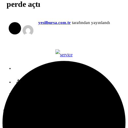
perde açtı
yesilbursa.com.tr
tarafından yayınlandı
+
-
Paylaş
Bu Yazıyı Paylaş