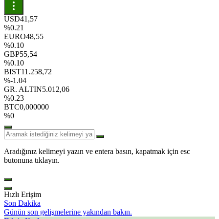
USD
41,57
%0.21
EURO
48,55
%0.10
GBP
55,54
%0.10
BIST
11.258,72
%-1.04
GR. ALTIN
5.012,06
%0.23
BTC
0,000000
%0
Aradığınız kelimeyi yazın ve entera basın, kapatmak için esc
butonuna tıklayın.
Hızlı Erişim
Son Dakika
Günün son gelişmelerine yakından bakın.