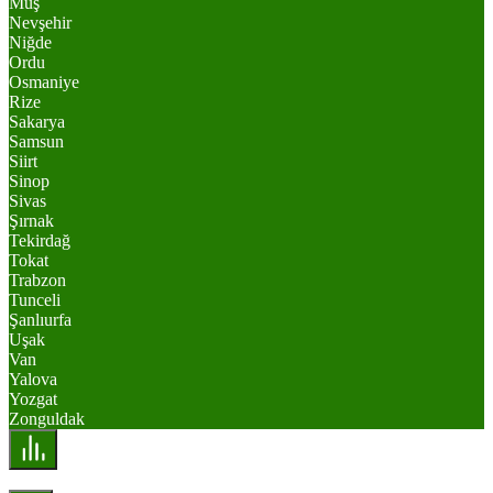
Muş
Nevşehir
Niğde
Ordu
Osmaniye
Rize
Sakarya
Samsun
Siirt
Sinop
Sivas
Şırnak
Tekirdağ
Tokat
Trabzon
Tunceli
Şanlıurfa
Uşak
Van
Yalova
Yozgat
Zonguldak