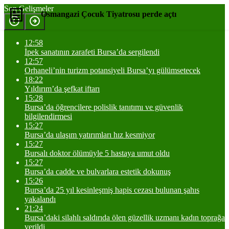
Son Gelişmeler
Osmangazi Çocuk Tiyatrosu perde açtı
12:58
Yorum Yap
Paylaş
İpek sanatının zarafeti Bursa’da sergilendi
12:57
Orhaneli’nin turizm potansiyeli Bursa’yı gülümsetecek
18:22
Yıldırım’da şefkat iftarı
15:28
Bursa’da öğrencilere polislik tanıtımı ve güvenlik
bilgilendirmesi
15:27
Bursa’da ulaşım yatırımları hız kesmiyor
15:27
Bursalı doktor ölümüyle 5 hastaya umut oldu
15:27
Bursa’da cadde ve bulvarlara estetik dokunuş
15:26
Bursa’da 25 yıl kesinleşmiş hapis cezası bulunan şahıs
yakalandı
21:24
Bursa’daki silahlı saldırıda ölen güzellik uzmanı kadın toprağa
verildi