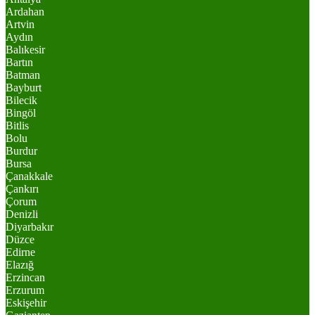
Ardahan
Artvin
Aydın
Balıkesir
Bartın
Batman
Bayburt
Bilecik
Bingöl
Bitlis
Bolu
Burdur
Bursa
Çanakkale
Çankırı
Çorum
Denizli
Diyarbakır
Düzce
Edirne
Elazığ
Erzincan
Erzurum
Eskişehir