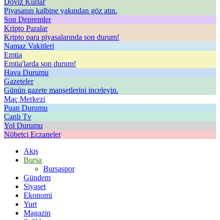
Döviz Kurlar
Piyasanın kalbine yakından göz atın.
Son Depremler
Kripto Paralar
Kripto para piyasalarında son durum!
Namaz Vakitleri
Emtia
Emtia'larda son durum!
Hava Durumu
Gazeteler
Günün gazete manşetlerini inceleyin.
Maç Merkezi
Puan Durumu
Canlı Tv
Yol Durumu
Nöbetçi Eczaneler
Akış
Bursa
Bursaspor
Gündem
Siyaset
Ekonomi
Yurt
Magazin