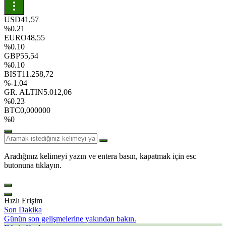
USD
41,57
%0.21
EURO
48,55
%0.10
GBP
55,54
%0.10
BIST
11.258,72
%-1.04
GR. ALTIN
5.012,06
%0.23
BTC
0,000000
%0
Aradığınız kelimeyi yazın ve entera basın, kapatmak için esc
butonuna tıklayın.
Hızlı Erişim
Son Dakika
Günün son gelişmelerine yakından bakın.