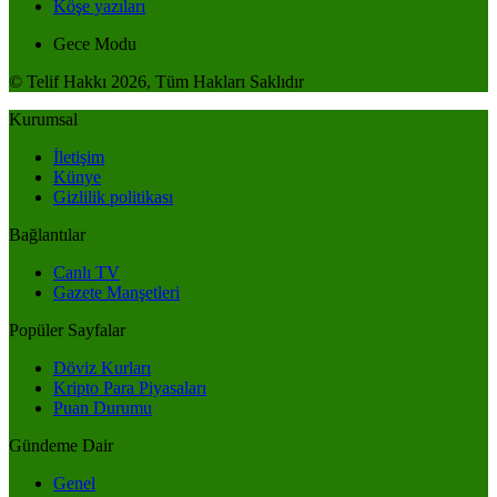
Köşe yazıları
Gece Modu
© Telif Hakkı 2026, Tüm Hakları Saklıdır
Kurumsal
İletişim
Künye
Gizlilik politikası
Bağlantılar
Canlı TV
Gazete Manşetleri
Popüler Sayfalar
Döviz Kurları
Kripto Para Piyasaları
Puan Durumu
Gündeme Dair
Genel