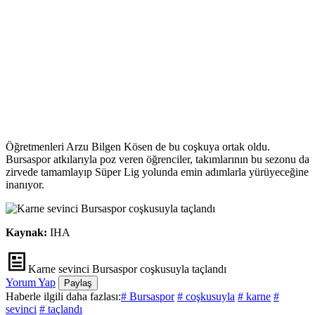
Öğretmenleri Arzu Bilgen Kösen de bu coşkuya ortak oldu.
Bursaspor atkılarıyla poz veren öğrenciler, takımlarının bu sezonu da
zirvede tamamlayıp Süper Lig yolunda emin adımlarla yürüyeceğine
inanıyor.
Kaynak:
IHA
Karne sevinci Bursaspor coşkusuyla taçlandı
Yorum Yap
Paylaş
Haberle ilgili daha fazlası:
# Bursaspor
# coşkusuyla
# karne
#
sevinci
# taçlandı