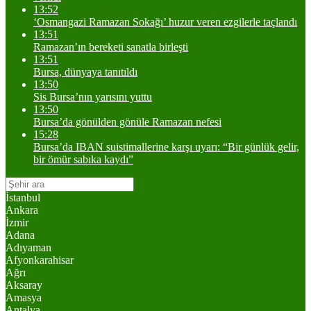
13:52
‘Osmangazi Ramazan Sokağı’ huzur veren ezgilerle taçlandı
13:51
Ramazan’ın bereketi sanatla birleşti
13:51
Bursa, dünyaya tanıtıldı
13:50
Sis Bursa’nın yarısını yuttu
13:50
Bursa’da gönülden gönüle Ramazan nefesi
15:28
Bursa’da IBAN suistimallerine karşı uyarı: “Bir günlük gelir,
bir ömür sabıka kaydı”
İstanbul
Ankara
İzmir
Adana
Adıyaman
Afyonkarahisar
Ağrı
Aksaray
Amasya
Antalya