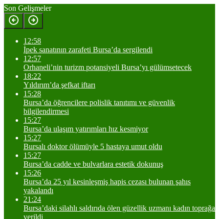
Son Gelişmeler
12:58
İpek sanatının zarafeti Bursa’da sergilendi
12:57
Orhaneli’nin turizm potansiyeli Bursa’yı gülümsetecek
18:22
Yıldırım’da şefkat iftarı
15:28
Bursa’da öğrencilere polislik tanıtımı ve güvenlik
bilgilendirmesi
15:27
Bursa’da ulaşım yatırımları hız kesmiyor
15:27
Bursalı doktor ölümüyle 5 hastaya umut oldu
15:27
Bursa’da cadde ve bulvarlara estetik dokunuş
15:26
Bursa’da 25 yıl kesinleşmiş hapis cezası bulunan şahıs
yakalandı
21:24
Bursa’daki silahlı saldırıda ölen güzellik uzmanı kadın toprağa
verildi