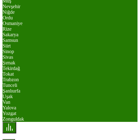
Muş
Nevşehir
Niğde
Ordu
Osmaniye
Rize
Sakarya
Samsun
Siirt
Sinop
Sivas
Şırnak
Tekirdağ
Tokat
Trabzon
Tunceli
Şanlıurfa
Uşak
Van
Yalova
Yozgat
Zonguldak