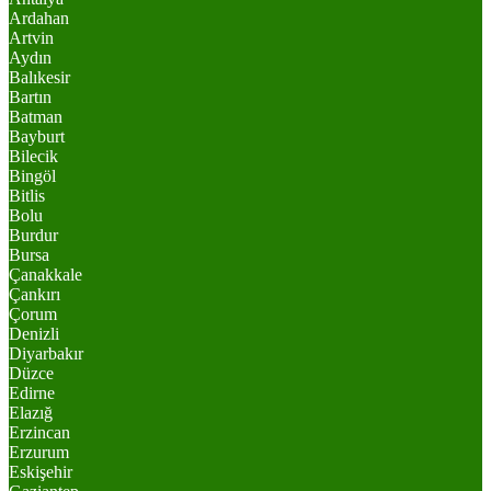
Ardahan
Artvin
Aydın
Balıkesir
Bartın
Batman
Bayburt
Bilecik
Bingöl
Bitlis
Bolu
Burdur
Bursa
Çanakkale
Çankırı
Çorum
Denizli
Diyarbakır
Düzce
Edirne
Elazığ
Erzincan
Erzurum
Eskişehir