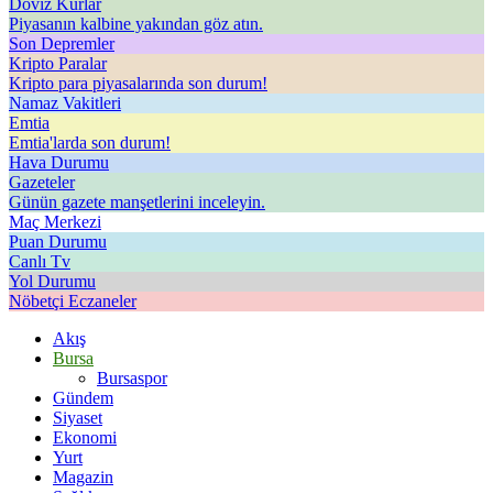
Döviz Kurlar
Piyasanın kalbine yakından göz atın.
Son Depremler
Kripto Paralar
Kripto para piyasalarında son durum!
Namaz Vakitleri
Emtia
Emtia'larda son durum!
Hava Durumu
Gazeteler
Günün gazete manşetlerini inceleyin.
Maç Merkezi
Puan Durumu
Canlı Tv
Yol Durumu
Nöbetçi Eczaneler
Akış
Bursa
Bursaspor
Gündem
Siyaset
Ekonomi
Yurt
Magazin