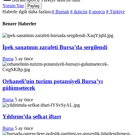
Yorum Yap
Paylaş
Haberle ilgili daha fazlası:
# Bursalı
# ikincisi
# sporcu
# Türkiye
Benzer Haberler
İpek sanatının zarafeti Bursa’da sergilendi
Bursa
5 ay önce
Orhaneli’nin turizm potansiyeli Bursa’yı
gülümsetecek
Bursa
5 ay önce
Yıldırım’da şefkat iftarı
Bursa
5 ay önce