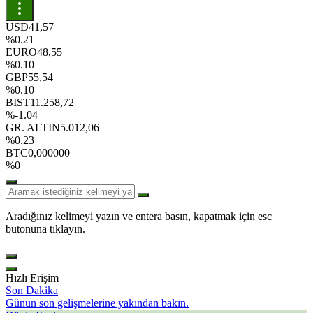
USD
41,57
%0.21
EURO
48,55
%0.10
GBP
55,54
%0.10
BIST
11.258,72
%-1.04
GR. ALTIN
5.012,06
%0.23
BTC
0,000000
%0
Aradığınız kelimeyi yazın ve entera basın, kapatmak için esc
butonuna tıklayın.
Hızlı Erişim
Son Dakika
Günün son gelişmelerine yakından bakın.