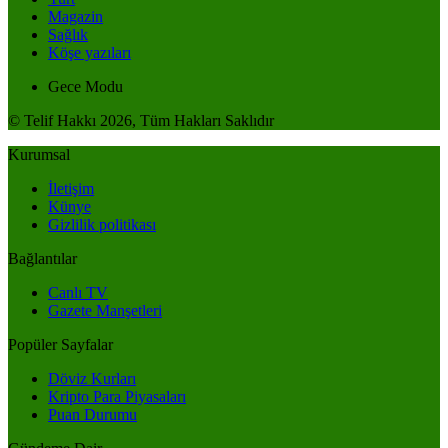
Magazin
Sağlık
Köşe yazıları
Gece Modu
© Telif Hakkı 2026, Tüm Hakları Saklıdır
Kurumsal
İletişim
Künye
Gizlilik politikası
Bağlantılar
Canlı TV
Gazete Manşetleri
Popüler Sayfalar
Döviz Kurları
Kripto Para Piyasaları
Puan Durumu