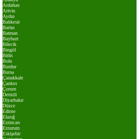
Ardahan
Artvin
Aydın
Balıkesir
Bartın
Batman
Bayburt
Bilecik
Bingöl
Bitlis
Bolu
Burdur
Bursa
Çanakkale
Çankırı
Çorum
Denizli
Diyarbakır
Düzce
Edirne
Elazığ
Erzincan
Erzurum
Eskişehir