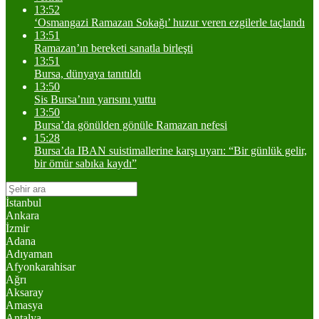
13:52
‘Osmangazi Ramazan Sokağı’ huzur veren ezgilerle taçlandı
13:51
Ramazan’ın bereketi sanatla birleşti
13:51
Bursa, dünyaya tanıtıldı
13:50
Sis Bursa’nın yarısını yuttu
13:50
Bursa’da gönülden gönüle Ramazan nefesi
15:28
Bursa’da IBAN suistimallerine karşı uyarı: “Bir günlük gelir,
bir ömür sabıka kaydı”
İstanbul
Ankara
İzmir
Adana
Adıyaman
Afyonkarahisar
Ağrı
Aksaray
Amasya
Antalya