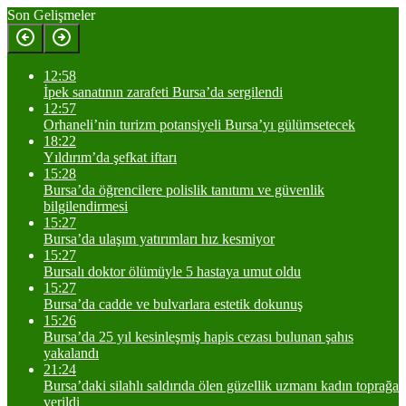
Son Gelişmeler
12:58
İpek sanatının zarafeti Bursa’da sergilendi
12:57
Orhaneli’nin turizm potansiyeli Bursa’yı gülümsetecek
18:22
Yıldırım’da şefkat iftarı
15:28
Bursa’da öğrencilere polislik tanıtımı ve güvenlik
bilgilendirmesi
15:27
Bursa’da ulaşım yatırımları hız kesmiyor
15:27
Bursalı doktor ölümüyle 5 hastaya umut oldu
15:27
Bursa’da cadde ve bulvarlara estetik dokunuş
15:26
Bursa’da 25 yıl kesinleşmiş hapis cezası bulunan şahıs
yakalandı
21:24
Bursa’daki silahlı saldırıda ölen güzellik uzmanı kadın toprağa
verildi