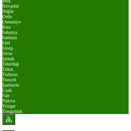
Muş
Nevşehir
Niğde
Ordu
Osmaniye
Rize
Sakarya
Samsun
Siirt
Sinop
Sivas
Şırnak
Tekirdağ
Tokat
Trabzon
Tunceli
Şanlıurfa
Uşak
Van
Yalova
Yozgat
Zonguldak