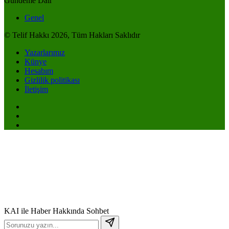
Gündeme Dair
Genel
© Telif Hakkı 2026, Tüm Hakları Saklıdır
Yazarlarımız
Künye
Hesabım
Gizlilik politikası
İletişim
Anasayfa
Akış
Hesabım
Bildirimler
0
KAI ile Haber Hakkında Sohbet