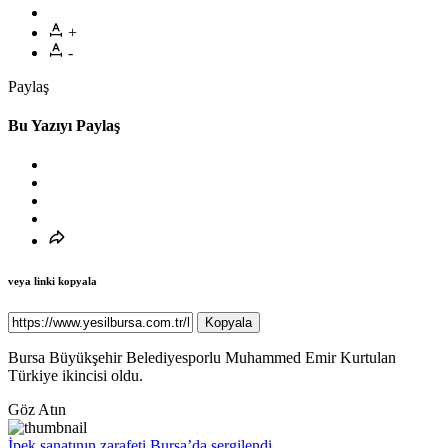
+
-
Paylaş
Bu Yazıyı Paylaş
veya linki kopyala
Kopyala
Bursa Büyükşehir Belediyesporlu Muhammed Emir Kurtulan
Türkiye ikincisi oldu.
Göz Atın
İpek sanatının zarafeti Bursa’da sergilendi