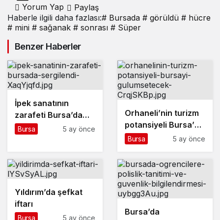
görüldü
Yorum Yap
Paylaş
Haberle ilgili daha fazlası:
# Bursada
# görüldü
# hücre
# mini
# sağanak
# sonrası
# Süper
Benzer Haberler
İpek sanatının
Orhaneli’nin turizm
zarafeti Bursa’da
potansiyeli Bursa’yı
sergilendi
Bursa
5 ay önce
gülümsetecek
Bursa
5 ay önce
Yıldırım’da şefkat
iftarı
Bursa’da
Bursa
5 ay önce