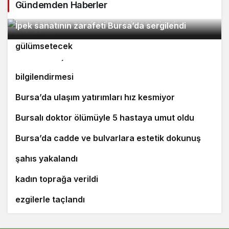
Gündemden Haberler
2
İpek sanatının zarafeti Bursa’da sergilendi
Orhaneli’nin turizm potansiyeli Bursa’yı
3
4
gülümsetecek
Yıldırım’da şefkat iftarı
Bursa’da öğrencilere polislik tanıtımı ve güvenlik
bilgilendirmesi
5
Bursa’da ulaşım yatırımları hız kesmiyor
6
Bursalı doktor ölümüyle 5 hastaya umut oldu
7
8
Bursa’da cadde ve bulvarlara estetik dokunuş
Bursa’da 25 yıl kesinleşmiş hapis cezası bulunan
9
şahıs yakalandı
Bursa’daki silahlı saldırıda ölen güzellik uzmanı
10
kadın toprağa verildi
‘Osmangazi Ramazan Sokağı’ huzur veren
ezgilerle taçlandı