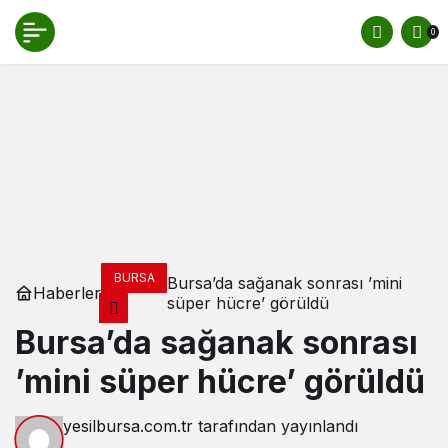
0
BURSA
Bursa’da sağanak sonrası ’mini
Haberler
süper hücre’ görüldü
Bursa’da sağanak sonrası
’mini süper hücre’ görüldü
yesilbursa.com.tr
tarafından yayınlandı