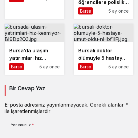
öğrencilere polislik
tanıtımı ve güvenlik
Bursa
5 ay önce
bilgilendirmesi
Bursa’da ulaşım
Bursalı doktor
yatırımları hız
ölümüyle 5 hastaya
kesmiyor
umut oldu
Bursa
5 ay önce
Bursa
5 ay önce
Bir Cevap Yaz
E-posta adresiniz yayınlanmayacak.
Gerekli alanlar
*
ile işaretlenmişlerdir
Yorumunuz
*