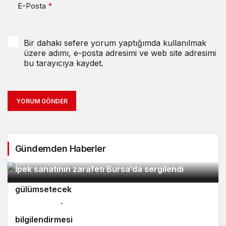
E-Posta
*
Bir dahaki sefere yorum yaptığımda kullanılmak
üzere adımı, e-posta adresimi ve web site adresimi
bu tarayıcıya kaydet.
YORUM GÖNDER
Gündemden Haberler
2
İpek sanatının zarafeti Bursa’da sergilendi
Orhaneli’nin turizm potansiyeli Bursa’yı
3
4
gülümsetecek
Yıldırım’da şefkat iftarı
Bursa’da öğrencilere polislik tanıtımı ve güvenlik
bilgilendirmesi
5