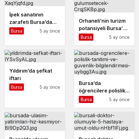
İpek sanatının
Orhaneli’nin turizm
zarafeti Bursa’da
potansiyeli Bursa’yı
sergilendi
Bursa
5 ay önce
gülümsetecek
Bursa
5 ay önce
Yıldırım’da şefkat
iftarı
Bursa’da
Bursa
5 ay önce
öğrencilere polislik
tanıtımı ve güvenlik
Bursa
5 ay önce
bilgilendirmesi