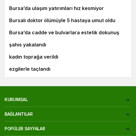
Bursa’da ulaşım yatırımları hız kesmiyor
6
Bursalı doktor ölümüyle 5 hastaya umut oldu
7
8
Bursa’da cadde ve bulvarlara estetik dokunuş
Bursa’da 25 yıl kesinleşmiş hapis cezası bulunan
9
şahıs yakalandı
Bursa’daki silahlı saldırıda ölen güzellik uzmanı
10
kadın toprağa verildi
‘Osmangazi Ramazan Sokağı’ huzur veren
ezgilerle taçlandı
KURUMSAL
BAĞLANTILAR
POPÜLER SAYFALAR