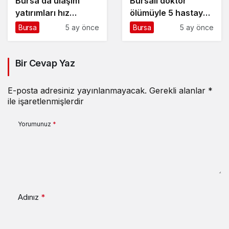
Bursa’da ulaşım
Bursalı doktor
yatırımları hız
ölümüyle 5 hastaya
kesmiyor
umut oldu
Bursa
5 ay önce
Bursa
5 ay önce
Bir Cevap Yaz
E-posta adresiniz yayınlanmayacak.
Gerekli alanlar
*
ile işaretlenmişlerdir
Yorumunuz
*
Adınız
*