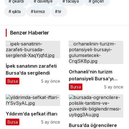
# çıkardı
# davetiye
# faciaya
# geçen
# ışıkta
# kırmızı
# tır
Benzer Haberler
İpek sanatının zarafeti
Orhaneli’nin turizm
Bursa’da sergilendi
potansiyeli Bursa’yı
Bursa
5 ay önce
gülümsetecek
Bursa
5 ay önce
Yıldırım’da şefkat iftarı
Bursa
5 ay önce
Bursa’da öğrencilere