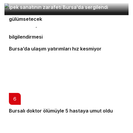
2
İpek sanatının zarafeti Bursa’da sergilendi
Orhaneli’nin turizm potansiyeli Bursa’yı
3
4
gülümsetecek
Yıldırım’da şefkat iftarı
Bursa’da öğrencilere polislik tanıtımı ve güvenlik
bilgilendirmesi
5
Bursa’da ulaşım yatırımları hız kesmiyor
6
Bursalı doktor ölümüyle 5 hastaya umut oldu