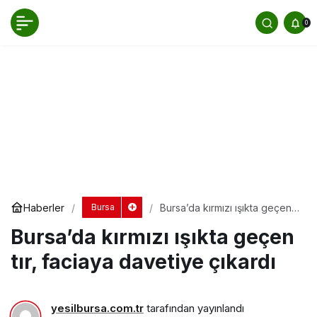
Bursa’da kırmızı ışıkta geçen tır, faciaya
0
davetiye çıkardı
Yorum Yap
Haberler
Bursa’da kırmızı ışıkta geçen
Bursa
tır, faciaya davetiye çıkardı
Bursa’da kırmızı ışıkta geçen
tır, faciaya davetiye çıkardı
yesilbursa.com.tr
tarafından yayınlandı