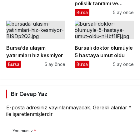
polislik tanıtımı ve
güvenlik bilgilendirmesi
Bursa
5 ay önce
Bursa’da ulaşım
Bursalı doktor ölümüyle
yatırımları hız kesmiyor
5 hastaya umut oldu
Bursa
5 ay önce
Bursa
5 ay önce
Bir Cevap Yaz
E-posta adresiniz yayınlanmayacak.
Gerekli alanlar
*
ile işaretlenmişlerdir
Yorumunuz
*