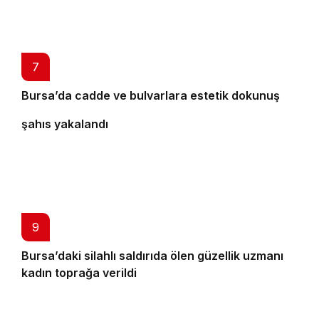
7
8
Bursa’da cadde ve bulvarlara estetik dokunuş
Bursa’da 25 yıl kesinleşmiş hapis cezası bulunan
şahıs yakalandı
9
Bursa’daki silahlı saldırıda ölen güzellik uzmanı
kadın toprağa verildi