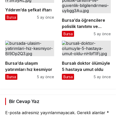
Yıldırım’da şefkat iftarı
Bursa
5 ay önce
Bursa’da öğrencilere
polislik tanıtımı ve
güvenlik bilgilendirmesi
Bursa
5 ay önce
Bursa’da ulaşım
Bursalı doktor ölümüyle
yatırımları hız kesmiyor
5 hastaya umut oldu
Bursa
5 ay önce
Bursa
5 ay önce
Bir Cevap Yaz
E-posta adresiniz yayınlanmayacak.
Gerekli alanlar
*