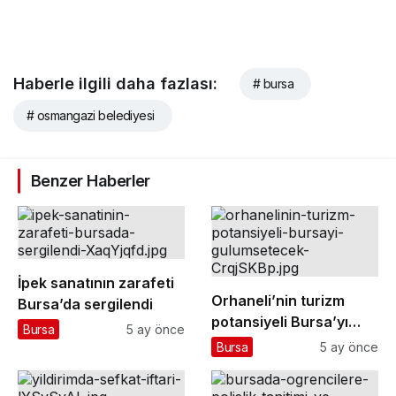
Haberle ilgili daha fazlası:
# bursa
# osmangazi belediyesi
Benzer Haberler
İpek sanatının zarafeti
Orhaneli’nin turizm
Bursa’da sergilendi
potansiyeli Bursa’yı
Bursa
5 ay önce
gülümsetecek
Bursa
5 ay önce