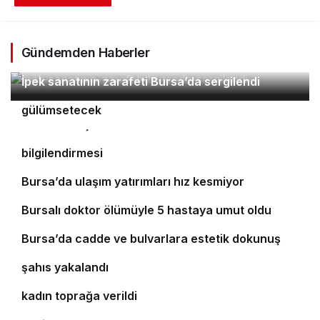
Gündemden Haberler
2
İpek sanatının zarafeti Bursa’da sergilendi
Orhaneli’nin turizm potansiyeli Bursa’yı
3
4
gülümsetecek
Yıldırım’da şefkat iftarı
Bursa’da öğrencilere polislik tanıtımı ve güvenlik
bilgilendirmesi
5
Bursa’da ulaşım yatırımları hız kesmiyor
6
Bursalı doktor ölümüyle 5 hastaya umut oldu
7
8
Bursa’da cadde ve bulvarlara estetik dokunuş
Bursa’da 25 yıl kesinleşmiş hapis cezası bulunan
9
şahıs yakalandı
Bursa’daki silahlı saldırıda ölen güzellik uzmanı
10
kadın toprağa verildi
‘Osmangazi Ramazan Sokağı’ huzur veren