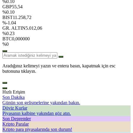
%0.10
GBP
55,54
%0.10
BIST
11.258,72
%-1.04
GR. ALTIN
5.012,06
%0.23
BTC
0,000000
%0
Aradığınız kelimeyi yazın ve entera basın, kapatmak için esc
butonuna tıklayın.
Hızlı Erişim
Son Dakika
Günün son gelişmelerine yakından bakın.
Döviz Kurlar
Piyasanın kalbine yakından göz atın.
Son Depremler
Kripto Paralar
Kripto para piyasalarında son durum!