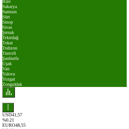
Rize
Sakarya
Samsun
Siirt
Sinop
Sivas
Şırnak
Tekirdağ
Tokat
Trabzon
Tunceli
Şanlıurfa
Uşak
Van
Yalova
Yozgat
Zonguldak
USD
41,57
%0.21
EURO
48,55