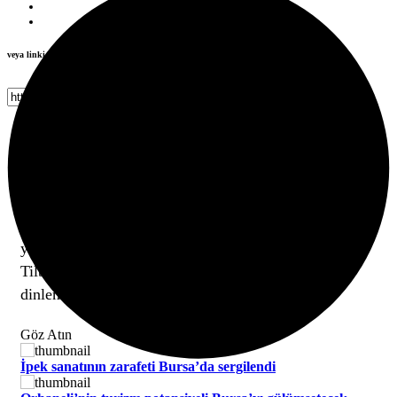
veya linki kopyala
Kopyala
Bursa Büyükşehir Belediyesi tarafından ‘2024 Bursa
Nâzım Hikmet Yılı’ etkinlikleri kapsamında hazırlanan
‘Büyük Tanıklık: Gün Benderli Nâzım Hikmet’i
Anlatıyor’ programı, sanatseverlere büyük şairi daha
yakından tanıma fırsatı sundu. Etkinliğe katılanlar
Tilbe Saran’ın eşsiz sesinden Nâzım Hikmet şiirleri
dinleme ayrıcalığı da yaşadı.
Göz Atın
İpek sanatının zarafeti Bursa’da sergilendi