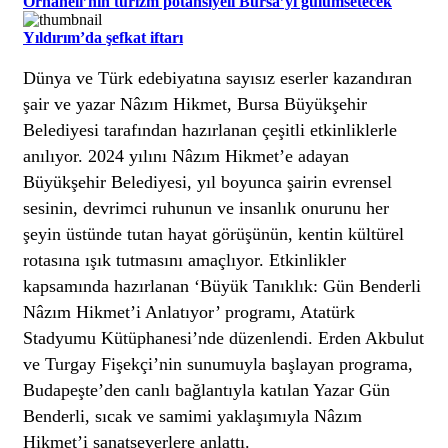
Orhaneli’nin turizm potansiyeli Bursa’yı gülümsetecek
Yıldırım’da şefkat iftarı
Dünya ve Türk edebiyatına sayısız eserler kazandıran
şair ve yazar Nâzım Hikmet, Bursa Büyükşehir
Belediyesi tarafından hazırlanan çeşitli etkinliklerle
anılıyor. 2024 yılını Nâzım Hikmet’e adayan
Büyükşehir Belediyesi, yıl boyunca şairin evrensel
sesinin, devrimci ruhunun ve insanlık onurunu her
şeyin üstünde tutan hayat görüşünün, kentin kültürel
rotasına ışık tutmasını amaçlıyor. Etkinlikler
kapsamında hazırlanan ‘Büyük Tanıklık: Gün Benderli
Nâzım Hikmet’i Anlatıyor’ programı, Atatürk
Stadyumu Kütüphanesi’nde düzenlendi. Erden Akbulut
ve Turgay Fişekçi’nin sunumuyla başlayan programa,
Budapeşte’den canlı bağlantıyla katılan Yazar Gün
Benderli, sıcak ve samimi yaklaşımıyla Nâzım
Hikmet’i sanatseverlere anlattı.