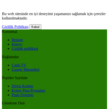
Bu web sitesinde en iyi deneyimi yaşamanızı sağlamak için çerezler
kullanılmaktadır.
Gizlilik Politikası
Kabul
Kurumsal
İletişim
Künye
Gizlilik politikası
Bağlantılar
Canlı TV
Gazete Manşetleri
Popüler Sayfalar
Döviz Kurları
Kripto Para Piyasaları
Puan Durumu
Gündeme Dair