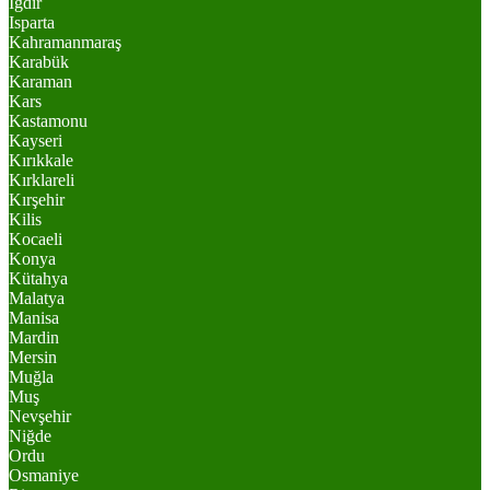
Iğdır
Isparta
Kahramanmaraş
Karabük
Karaman
Kars
Kastamonu
Kayseri
Kırıkkale
Kırklareli
Kırşehir
Kilis
Kocaeli
Konya
Kütahya
Malatya
Manisa
Mardin
Mersin
Muğla
Muş
Nevşehir
Niğde
Ordu
Osmaniye