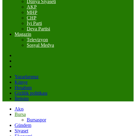
Dünya Siyaseti
AKP
MHP
CHP
İyi Parti
Deva Partisi
Magazin
Televizyon
Sosyal Medya
Yazarlarımız
Künye
Hesabım
Gizlilik politikası
İletişim
Akış
Bursa
Bursaspor
Gündem
Siyaset