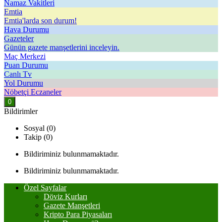
Namaz Vakitleri
Emtia
Emtia'larda son durum!
Hava Durumu
Gazeteler
Günün gazete manşetlerini inceleyin.
Maç Merkezi
Puan Durumu
Canlı Tv
Yol Durumu
Nöbetçi Eczaneler
0
Bildirimler
Sosyal (0)
Takip (0)
Bildiriminiz bulunmamaktadır.
Bildiriminiz bulunmamaktadır.
Özel Sayfalar
Döviz Kurları
Gazete Manşetleri
Kripto Para Piyasaları