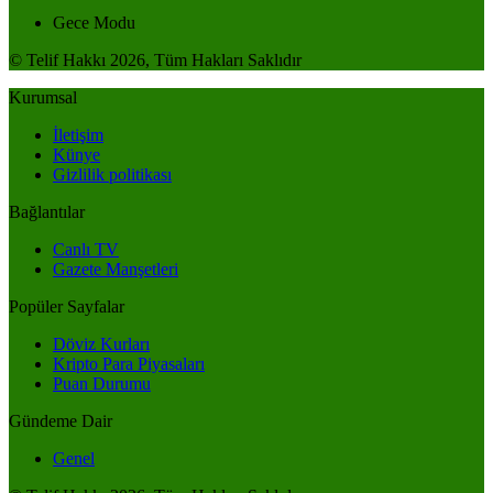
Gece Modu
© Telif Hakkı 2026, Tüm Hakları Saklıdır
Kurumsal
İletişim
Künye
Gizlilik politikası
Bağlantılar
Canlı TV
Gazete Manşetleri
Popüler Sayfalar
Döviz Kurları
Kripto Para Piyasaları
Puan Durumu
Gündeme Dair
Genel