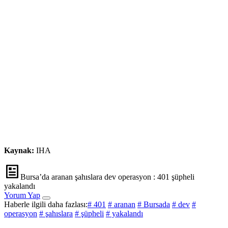
Kaynak:
IHA
Bursa’da aranan şahıslara dev operasyon : 401 şüpheli
yakalandı
Yorum Yap
Haberle ilgili daha fazlası:
# 401
# aranan
# Bursada
# dev
#
operasyon
# şahıslara
# şüpheli
# yakalandı