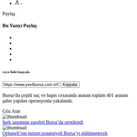
-
Paylaş
Bu Yazıyı Paylaş
veya linki kopyala
Kopyala
Bursa’da çeşitli suç ve hapis cezasında aranan toplam 401 aranan
şahıs yapılan operasyonla yakalandı.
Göz Atın
İpek sanatının zarafeti Bursa’da sergilendi
Orhaneli’nin turizm potansiyeli Bursa’yı gülümsetecek