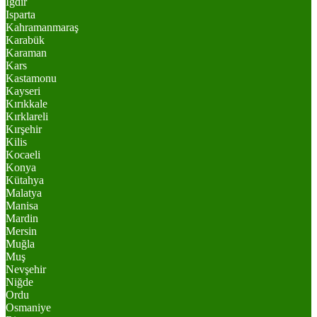
Iğdır
Isparta
Kahramanmaraş
Karabük
Karaman
Kars
Kastamonu
Kayseri
Kırıkkale
Kırklareli
Kırşehir
Kilis
Kocaeli
Konya
Kütahya
Malatya
Manisa
Mardin
Mersin
Muğla
Muş
Nevşehir
Niğde
Ordu
Osmaniye