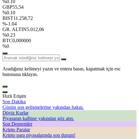
%0.10
GBP
55,54
%0.10
BIST
11.258,72
%-1.04
GR. ALTIN
5.012,06
%0.23
BTC
0,000000
%0
Aradığınız kelimeyi yazın ve entera basın, kapatmak için esc
butonuna tıklayın.
Hızlı Erişim
Son Dakika
Günün son gelişmelerine yakından bakın.
Döviz Kurlar
Piyasanın kalbine yakından göz atın.
Son Depremler
Kripto Paralar
Kripto para piyasalarında son durum!