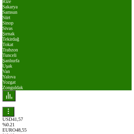
Rize
Sakarya
Samsun
Siirt
Sinop
Sivas
Şırnak
Tekirdağ
Tokat
Trabzon
Tunceli
Şanlıurfa
Uşak
Van
Yalova
Yozgat
Zonguldak
USD
41,57
%0.21
EURO
48,55