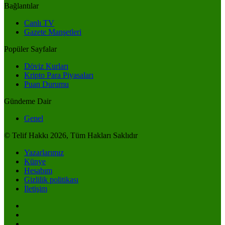
Bağlantılar
Canlı TV
Gazete Manşetleri
Popüler Sayfalar
Döviz Kurları
Kripto Para Piyasaları
Puan Durumu
Gündeme Dair
Genel
© Telif Hakkı 2026, Tüm Hakları Saklıdır
Yazarlarımız
Künye
Hesabım
Gizlilik politikası
İletişim