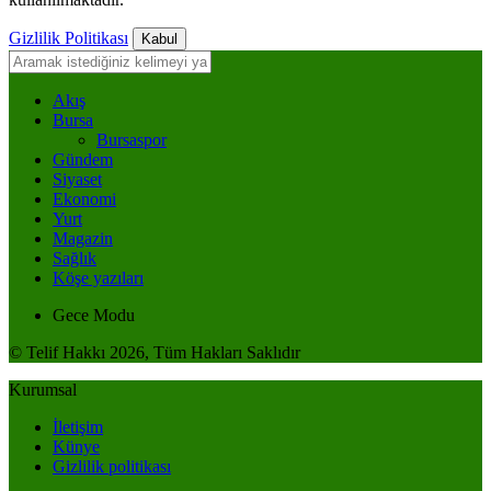
Gizlilik Politikası
Kabul
Akış
Bursa
Bursaspor
Gündem
Siyaset
Ekonomi
Yurt
Magazin
Sağlık
Köşe yazıları
Gece Modu
© Telif Hakkı 2026, Tüm Hakları Saklıdır
Kurumsal
İletişim
Künye
Gizlilik politikası