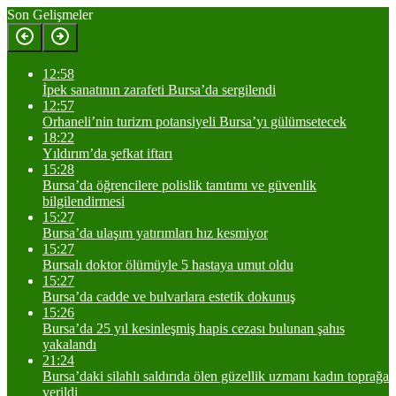
Son Gelişmeler
12:58
İpek sanatının zarafeti Bursa’da sergilendi
12:57
Orhaneli’nin turizm potansiyeli Bursa’yı gülümsetecek
18:22
Yıldırım’da şefkat iftarı
15:28
Bursa’da öğrencilere polislik tanıtımı ve güvenlik
bilgilendirmesi
15:27
Bursa’da ulaşım yatırımları hız kesmiyor
15:27
Bursalı doktor ölümüyle 5 hastaya umut oldu
15:27
Bursa’da cadde ve bulvarlara estetik dokunuş
15:26
Bursa’da 25 yıl kesinleşmiş hapis cezası bulunan şahıs
yakalandı
21:24
Bursa’daki silahlı saldırıda ölen güzellik uzmanı kadın toprağa
verildi