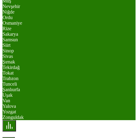
Muş
Nevşehir
Niğde
Ordu
Osmaniye
Rize
Sakarya
Samsun
Siirt
Sinop
Sivas
Şırnak
Tekirdağ
Tokat
Trabzon
Tunceli
Şanlıurfa
Uşak
Van
Yalova
Yozgat
Zonguldak