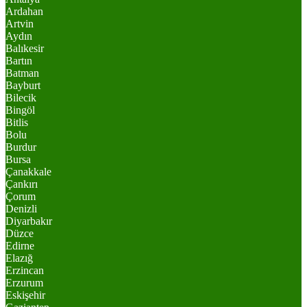
Ardahan
Artvin
Aydın
Balıkesir
Bartın
Batman
Bayburt
Bilecik
Bingöl
Bitlis
Bolu
Burdur
Bursa
Çanakkale
Çankırı
Çorum
Denizli
Diyarbakır
Düzce
Edirne
Elazığ
Erzincan
Erzurum
Eskişehir