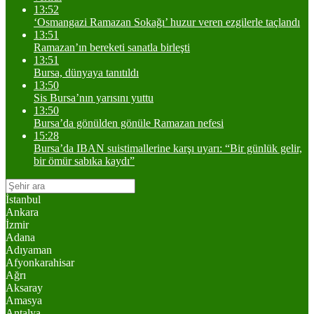
13:52
‘Osmangazi Ramazan Sokağı’ huzur veren ezgilerle taçlandı
13:51
Ramazan’ın bereketi sanatla birleşti
13:51
Bursa, dünyaya tanıtıldı
13:50
Sis Bursa’nın yarısını yuttu
13:50
Bursa’da gönülden gönüle Ramazan nefesi
15:28
Bursa’da IBAN suistimallerine karşı uyarı: “Bir günlük gelir,
bir ömür sabıka kaydı”
İstanbul
Ankara
İzmir
Adana
Adıyaman
Afyonkarahisar
Ağrı
Aksaray
Amasya
Antalya