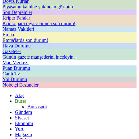
Döviz Kurlar
Piyasanın kalbine yakından göz atın.
Son Depremler
Kripto Paralar
Kripto para piyasalarında son durum!
Namaz Vakitleri
Emtia
Emtia'larda son durum!
Hava Durumu
Gazeteler
Günün gazete manşetlerini inceleyin.
Maç Merkezi
Puan Durumu
Canlı Tv
Yol Durumu
Nöbetçi Eczaneler
Akış
Bursa
Bursaspor
Gündem
Siyaset
Ekonomi
Yurt
Magazin