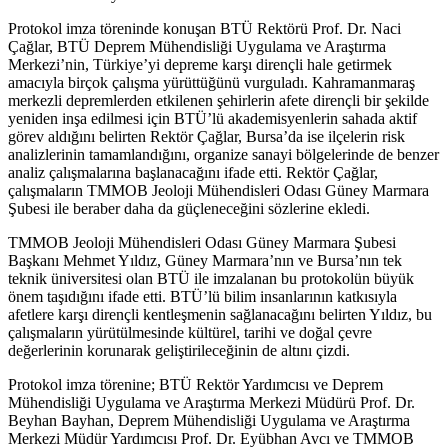
Protokol imza töreninde konuşan BTÜ Rektörü Prof. Dr. Naci
Çağlar, BTÜ Deprem Mühendisliği Uygulama ve Araştırma
Merkezi’nin, Türkiye’yi depreme karşı dirençli hale getirmek
amacıyla birçok çalışma yürüttüğünü vurguladı. Kahramanmaraş
merkezli depremlerden etkilenen şehirlerin afete dirençli bir şekilde
yeniden inşa edilmesi için BTÜ’lü akademisyenlerin sahada aktif
görev aldığını belirten Rektör Çağlar, Bursa’da ise ilçelerin risk
analizlerinin tamamlandığını, organize sanayi bölgelerinde de benzer
analiz çalışmalarına başlanacağını ifade etti. Rektör Çağlar,
çalışmaların TMMOB Jeoloji Mühendisleri Odası Güney Marmara
Şubesi ile beraber daha da güçleneceğini sözlerine ekledi.
TMMOB Jeoloji Mühendisleri Odası Güney Marmara Şubesi
Başkanı Mehmet Yıldız, Güney Marmara’nın ve Bursa’nın tek
teknik üniversitesi olan BTÜ ile imzalanan bu protokolün büyük
önem taşıdığını ifade etti. BTÜ’lü bilim insanlarının katkısıyla
afetlere karşı dirençli kentleşmenin sağlanacağını belirten Yıldız, bu
çalışmaların yürütülmesinde kültürel, tarihi ve doğal çevre
değerlerinin korunarak geliştirileceğinin de altını çizdi.
Protokol imza törenine; BTÜ Rektör Yardımcısı ve Deprem
Mühendisliği Uygulama ve Araştırma Merkezi Müdürü Prof. Dr.
Beyhan Bayhan, Deprem Mühendisliği Uygulama ve Araştırma
Merkezi Müdür Yardımcısı Prof. Dr. Eyübhan Avcı ve TMMOB