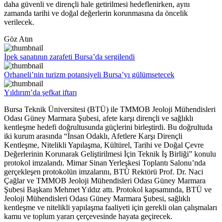
daha güvenli ve dirençli hale getirilmesi hedeflenirken, aynı
zamanda tarihi ve doğal değerlerin korunmasına da öncelik
verilecek.
Göz Atın
İpek sanatının zarafeti Bursa’da sergilendi
Orhaneli’nin turizm potansiyeli Bursa’yı gülümsetecek
Yıldırım’da şefkat iftarı
Bursa Teknik Üniversitesi (BTÜ) ile TMMOB Jeoloji Mühendisleri
Odası Güney Marmara Şubesi, afete karşı dirençli ve sağlıklı
kentleşme hedefi doğrultusunda güçlerini birleştirdi. Bu doğrultuda
iki kurum arasında “İnsan Odaklı, Afetlere Karşı Dirençli
Kentleşme, Nitelikli Yapılaşma, Kültürel, Tarihi ve Doğal Çevre
Değerlerinin Korunarak Geliştirilmesi İçin Teknik İş Birliği” konulu
protokol imzalandı. Mimar Sinan Yerleşkesi Toplantı Salonu’nda
gerçekleşen protokolün imzalarını, BTÜ Rektörü Prof. Dr. Naci
Çağlar ve TMMOB Jeoloji Mühendisleri Odası Güney Marmara
Şubesi Başkanı Mehmet Yıldız attı. Protokol kapsamında, BTÜ ve
Jeoloji Mühendisleri Odası Güney Marmara Şubesi, sağlıklı
kentleşme ve nitelikli yapılaşma faaliyeti için gerekli olan çalışmaları
kamu ve toplum yararı çerçevesinde hayata geçirecek.