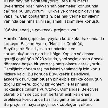
10 bin hayvan sığdırabiliyoruz. Ben tüm meclis
üyelerimize birer hayvan sahiplenmeleri konusunda
çağrıda bulunuyorum. Türkiye’ye örnek bir davranış
yapalım. Can dostlarımızın, barınak yerine bir ailenin
yanında barınmalarını sağlamak lazım” diye konuştu.
“Çöpleri enerjiye çevirecek projemiz var”
Hamitler’deki çöplükten yayılan kötü koku hakkında da
konuşan Başkan Aydın, “Hamitler Çöplüğü,
Büyükşehir Belediyesi’nin uhdesinde ve
sorumluluğunda olan bir bölge. Yapılan sözleşme
gereği çöplüğün 2023 yılında, yani seçimlerden önceki
dönemde başka bir yere taşınmış olması gerekiyordu.
Geçtiğimiz dönem taşıma işlemi yapılmadığı için konu
bizlere kaldı. Bu konuda Büyükşehir Belediyesi,
akademik kuruldan oluşan bir ekiple birlikte çöplüğün
doğru bir yere, doğru bir yöntem ile taşınması
noktasında çalışma yürütüyor. Osmangazi Belediyesi
olarak bizim de çöplerin bertaraf edilirken enerji
üretilmesi konusunda hazırladığımız bir projemiz var.
Bu projemizi hayata geçirirsek çöplüğün yükünü