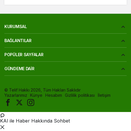
KURUMSAL
BAĞLANTILAR
POPÜLER SAYFALAR
GÜNDEME DAIR
© Telif Hakkı 2026, Tüm Hakları Saklıdır
Yazarlarımız
Künye
Hesabım
Gizlilik politikası
İletişim
KAI ile Haber Hakkında Sohbet