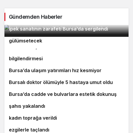
Gündemden Haberler
2
İpek sanatının zarafeti Bursa’da sergilendi
Orhaneli’nin turizm potansiyeli Bursa’yı
3
4
gülümsetecek
Yıldırım’da şefkat iftarı
Bursa’da öğrencilere polislik tanıtımı ve güvenlik
bilgilendirmesi
5
Bursa’da ulaşım yatırımları hız kesmiyor
6
Bursalı doktor ölümüyle 5 hastaya umut oldu
7
8
Bursa’da cadde ve bulvarlara estetik dokunuş
Bursa’da 25 yıl kesinleşmiş hapis cezası bulunan
9
şahıs yakalandı
Bursa’daki silahlı saldırıda ölen güzellik uzmanı
10
kadın toprağa verildi
‘Osmangazi Ramazan Sokağı’ huzur veren
ezgilerle taçlandı