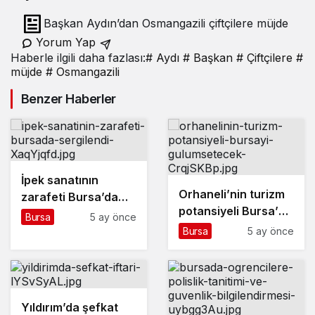
Başkan Aydın’dan Osmangazili çiftçilere müjde
Yorum Yap
Haberle ilgili daha fazlası:
# Aydı
# Başkan
# Çiftçilere
#
müjde
# Osmangazili
Benzer Haberler
İpek sanatının
Orhaneli’nin turizm
zarafeti Bursa’da
potansiyeli Bursa’yı
sergilendi
Bursa
5 ay önce
gülümsetecek
Bursa
5 ay önce
Yıldırım’da şefkat