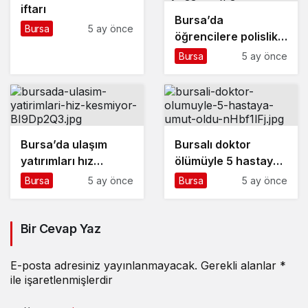
iftarı
Bursa’da
Bursa
5 ay önce
öğrencilere polislik
tanıtımı ve güvenlik
Bursa
5 ay önce
bilgilendirmesi
Bursa’da ulaşım
Bursalı doktor
yatırımları hız
ölümüyle 5 hastaya
kesmiyor
umut oldu
Bursa
5 ay önce
Bursa
5 ay önce
Bir Cevap Yaz
E-posta adresiniz yayınlanmayacak.
Gerekli alanlar
*
ile işaretlenmişlerdir