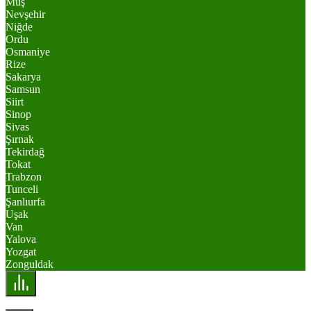
Muş
Nevşehir
Niğde
Ordu
Osmaniye
Rize
Sakarya
Samsun
Siirt
Sinop
Sivas
Şırnak
Tekirdağ
Tokat
Trabzon
Tunceli
Şanlıurfa
Uşak
Van
Yalova
Yozgat
Zonguldak