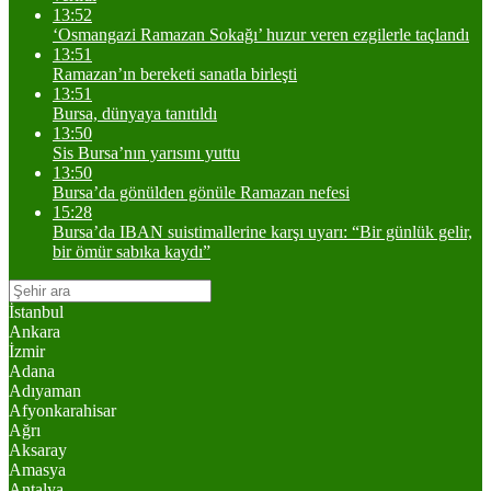
13:52
‘Osmangazi Ramazan Sokağı’ huzur veren ezgilerle taçlandı
13:51
Ramazan’ın bereketi sanatla birleşti
13:51
Bursa, dünyaya tanıtıldı
13:50
Sis Bursa’nın yarısını yuttu
13:50
Bursa’da gönülden gönüle Ramazan nefesi
15:28
Bursa’da IBAN suistimallerine karşı uyarı: “Bir günlük gelir,
bir ömür sabıka kaydı”
İstanbul
Ankara
İzmir
Adana
Adıyaman
Afyonkarahisar
Ağrı
Aksaray
Amasya
Antalya