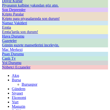
Döviz Kurlar
Piyasanın kalbine yakından göz atın.
Son Depremler
Kripto Paralar
Kripto para piyasalarında son durum!
Namaz Vakitleri
Emtia
Emtia'larda son durum!
Hava Durumu
Gazeteler
Günün gazete manşetlerini inceleyin.
Maç Merkezi
Puan Durumu
Canlı Tv
Yol Durumu
Nöbetçi Eczaneler
Akış
Bursa
Bursaspor
Gündem
Siyaset
Ekonomi
Yurt
Magazin