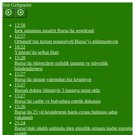
Son Gelişmeler
12:58
İpek sanatının zarafeti Bursa’da sergilendi
12:57
Orhaneli’nin turizm potansiyeli Bursa’yı gülümsetecek
18:22
Yıldırım’da şefkat iftarı
15:28
Bursa’da öğrencilere polislik tanıtımı ve güvenlik
bilgilendirmesi
15:27
Bursa’da ulaşım yatırımları hız kesmiyor
15:27
Bursalı doktor ölümüyle 5 hastaya umut oldu
15:27
Bursa’da cadde ve bulvarlara estetik dokunuş
15:26
Bursa’da 25 yıl kesinleşmiş hapis cezası bulunan şahıs
yakalandı
21:24
Bursa’daki silahlı saldırıda ölen güzellik uzmanı kadın toprağa
verildi