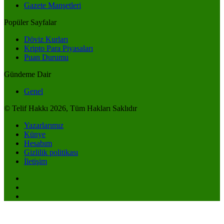
Gazete Manşetleri
Popüler Sayfalar
Döviz Kurları
Kripto Para Piyasaları
Puan Durumu
Gündeme Dair
Genel
© Telif Hakkı 2026, Tüm Hakları Saklıdır
Yazarlarımız
Künye
Hesabım
Gizlilik politikası
İletişim