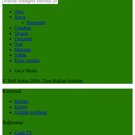
Akış
Bursa
Bursaspor
Gündem
Siyaset
Ekonomi
Yurt
Magazin
Sağlık
Köşe yazıları
Gece Modu
© Telif Hakkı 2026, Tüm Hakları Saklıdır
Kurumsal
İletişim
Künye
Gizlilik politikası
Bağlantılar
Canlı TV