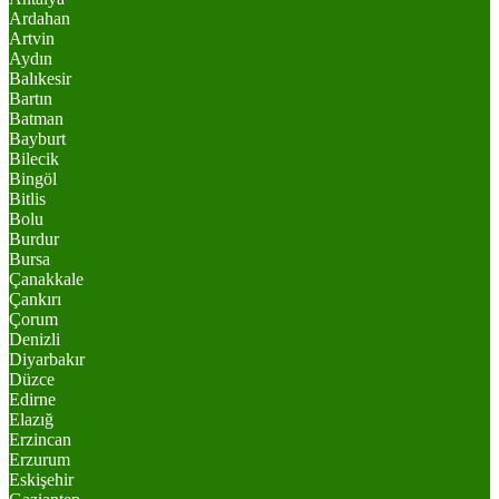
Ardahan
Artvin
Aydın
Balıkesir
Bartın
Batman
Bayburt
Bilecik
Bingöl
Bitlis
Bolu
Burdur
Bursa
Çanakkale
Çankırı
Çorum
Denizli
Diyarbakır
Düzce
Edirne
Elazığ
Erzincan
Erzurum
Eskişehir