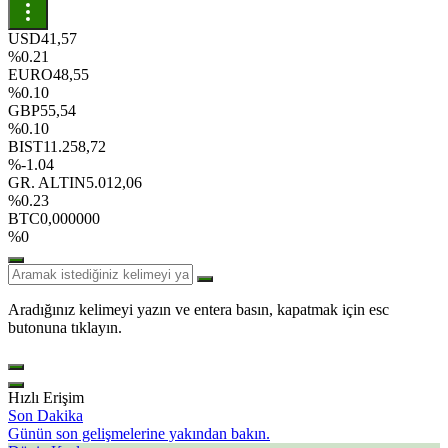
USD
41,57
%0.21
EURO
48,55
%0.10
GBP
55,54
%0.10
BIST
11.258,72
%-1.04
GR. ALTIN
5.012,06
%0.23
BTC
0,000000
%0
Aradığınız kelimeyi yazın ve entera basın, kapatmak için esc
butonuna tıklayın.
Hızlı Erişim
Son Dakika
Günün son gelişmelerine yakından bakın.