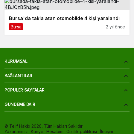
Bursa'da takla atan otomobilde 4 kişi yaralandı
Bursa
2 yıl önce
KURUMSAL
BAĞLANTILAR
POPÜLER SAYFALAR
GÜNDEME DAIR
© Telif Hakkı 2026, Tüm Hakları Saklıdır
Yazarlarımız
Künye
Hesabım
Gizlilik politikası
İletişim