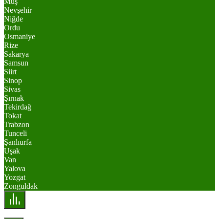
Muş
Nevşehir
Niğde
Ordu
Osmaniye
Rize
Sakarya
Samsun
Siirt
Sinop
Sivas
Şırnak
Tekirdağ
Tokat
Trabzon
Tunceli
Şanlıurfa
Uşak
Van
Yalova
Yozgat
Zonguldak