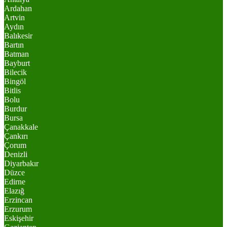
Ardahan
Artvin
Aydın
Balıkesir
Bartın
Batman
Bayburt
Bilecik
Bingöl
Bitlis
Bolu
Burdur
Bursa
Çanakkale
Çankırı
Çorum
Denizli
Diyarbakır
Düzce
Edirne
Elazığ
Erzincan
Erzurum
Eskişehir