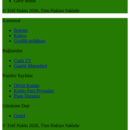
Gece Modu
© Telif Hakkı 2026, Tüm Hakları Saklıdır
Kurumsal
İletişim
Künye
Gizlilik politikası
Bağlantılar
Canlı TV
Gazete Manşetleri
Popüler Sayfalar
Döviz Kurları
Kripto Para Piyasaları
Puan Durumu
Gündeme Dair
Genel
© Telif Hakkı 2026, Tüm Hakları Saklıdır