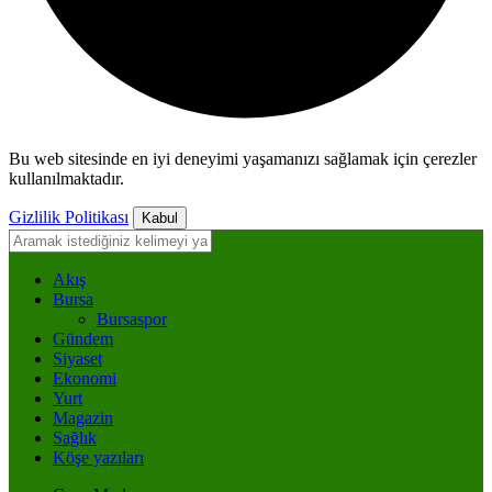
Bu web sitesinde en iyi deneyimi yaşamanızı sağlamak için çerezler
kullanılmaktadır.
Gizlilik Politikası
Kabul
Akış
Bursa
Bursaspor
Gündem
Siyaset
Ekonomi
Yurt
Magazin
Sağlık
Köşe yazıları