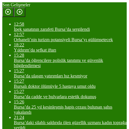
Son Gelişmeler
12:58
İpek sanatının zarafeti Bursa’da sergilendi
12:57
Orhaneli’nin turizm potansiyeli Bursa’yı gülümsetecek
18:22
Yıldırım’da şefkat iftarı
15:28
Bursa’da öğrencilere polislik tanıtımı ve güvenlik
bilgilendirmesi
15:27
Bursa’da ulaşım yatırımları hız kesmiyor
15:27
Bursalı doktor ölümüyle 5 hastaya umut oldu
15:27
Bursa’da cadde ve bulvarlara estetik dokunuş
15:26
Bursa’da 25 yıl kesinleşmiş hapis cezası bulunan şahıs
yakalandı
21:24
Bursa’daki silahlı saldırıda ölen güzellik uzmanı kadın toprağa
verildi