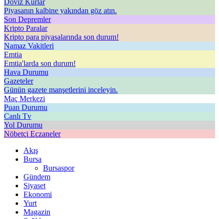
Döviz Kurlar
Piyasanın kalbine yakından göz atın.
Son Depremler
Kripto Paralar
Kripto para piyasalarında son durum!
Namaz Vakitleri
Emtia
Emtia'larda son durum!
Hava Durumu
Gazeteler
Günün gazete manşetlerini inceleyin.
Maç Merkezi
Puan Durumu
Canlı Tv
Yol Durumu
Nöbetçi Eczaneler
Akış
Bursa
Bursaspor
Gündem
Siyaset
Ekonomi
Yurt
Magazin