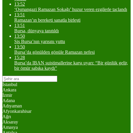
13:52
‘Osmangazi Ramazan Sokağı’ huzur veren ezgilerle taçlandı
13:51
Ramazan’ın bereketi sanatla birleşti
13:51
Bursa, dünyaya tanıtıldı
13:50
Sis Bursa’nın yarısını yuttu
13:50
Bursa’da gönülden gönüle Ramazan nefesi
15:28
Bursa’da IBAN suistimallerine karşı uyarı: “Bir günlük gelir,
bir ömür sabıka kaydı”
İstanbul
Ankara
İzmir
Adana
Adıyaman
Afyonkarahisar
Ağrı
Aksaray
Amasya
Antalya