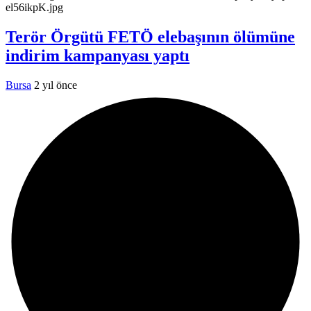
Terör Örgütü FETÖ elebaşının ölümüne
indirim kampanyası yaptı
Bursa
2 yıl önce