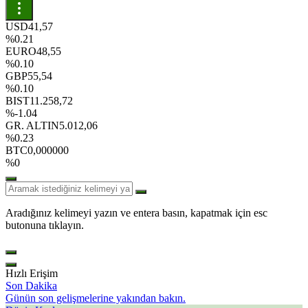
USD
41,57
%0.21
EURO
48,55
%0.10
GBP
55,54
%0.10
BIST
11.258,72
%-1.04
GR. ALTIN
5.012,06
%0.23
BTC
0,000000
%0
Aradığınız kelimeyi yazın ve entera basın, kapatmak için esc
butonuna tıklayın.
Hızlı Erişim
Son Dakika
Günün son gelişmelerine yakından bakın.