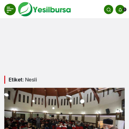
0
Etiket:
Nesli