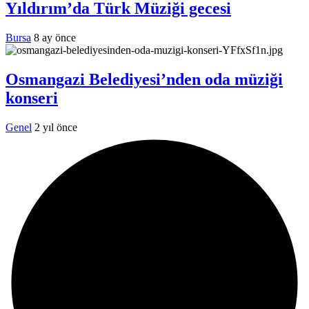
Yıldırım’da Türk Müziği gecesi
Bursa
8 ay önce
Osmangazi Belediyesi’nden oda müziği
konseri
Genel
2 yıl önce