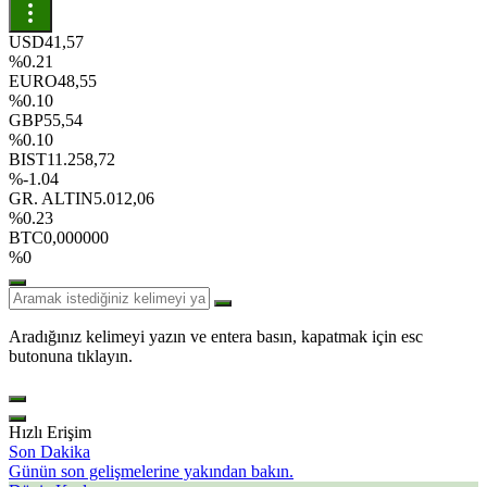
USD
41,57
%0.21
EURO
48,55
%0.10
GBP
55,54
%0.10
BIST
11.258,72
%-1.04
GR. ALTIN
5.012,06
%0.23
BTC
0,000000
%0
Aradığınız kelimeyi yazın ve entera basın, kapatmak için esc
butonuna tıklayın.
Hızlı Erişim
Son Dakika
Günün son gelişmelerine yakından bakın.