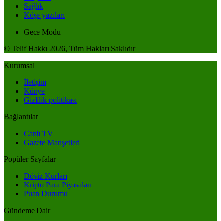
Sağlık
Köşe yazıları
Gece Modu
© Telif Hakkı 2026, Tüm Hakları Saklıdır
Kurumsal
İletişim
Künye
Gizlilik politikası
Bağlantılar
Canlı TV
Gazete Manşetleri
Popüler Sayfalar
Döviz Kurları
Kripto Para Piyasaları
Puan Durumu
Gündeme Dair