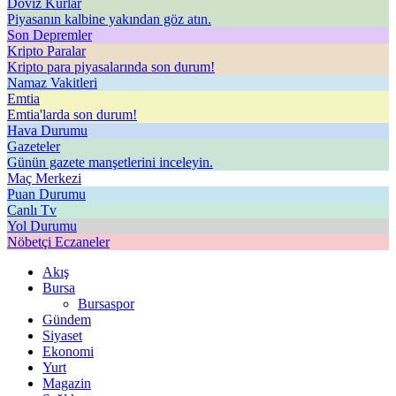
Döviz Kurlar
Piyasanın kalbine yakından göz atın.
Son Depremler
Kripto Paralar
Kripto para piyasalarında son durum!
Namaz Vakitleri
Emtia
Emtia'larda son durum!
Hava Durumu
Gazeteler
Günün gazete manşetlerini inceleyin.
Maç Merkezi
Puan Durumu
Canlı Tv
Yol Durumu
Nöbetçi Eczaneler
Akış
Bursa
Bursaspor
Gündem
Siyaset
Ekonomi
Yurt
Magazin