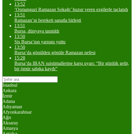
13:52
‘Osmangazi Ramazan Sokağı’ huzur veren ezgilerle taçlandı
13:51
Ramazan’ın bereketi sanatla birleşti
13:51
Bursa, dünyaya tanıtıldı
13:50
Sis Bursa’nın yarısını yuttu
13:50
Bursa’da gönülden gönüle Ramazan nefesi
15:28
Bursa’da IBAN suistimallerine karşı uyarı: “Bir günlük gelir,
bir ömür sabıka kaydı”
İstanbul
Ankara
İzmir
Adana
Adıyaman
Afyonkarahisar
Ağrı
Aksaray
Amasya
Antalya