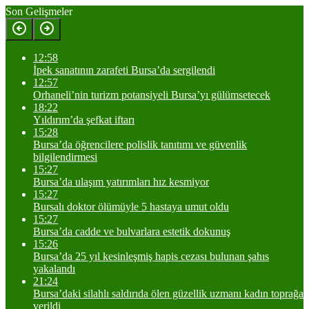
Son Gelişmeler
12:58
İpek sanatının zarafeti Bursa’da sergilendi
12:57
Orhaneli’nin turizm potansiyeli Bursa’yı gülümsetecek
18:22
Yıldırım’da şefkat iftarı
15:28
Bursa’da öğrencilere polislik tanıtımı ve güvenlik
bilgilendirmesi
15:27
Bursa’da ulaşım yatırımları hız kesmiyor
15:27
Bursalı doktor ölümüyle 5 hastaya umut oldu
15:27
Bursa’da cadde ve bulvarlara estetik dokunuş
15:26
Bursa’da 25 yıl kesinleşmiş hapis cezası bulunan şahıs
yakalandı
21:24
Bursa’daki silahlı saldırıda ölen güzellik uzmanı kadın toprağa
verildi