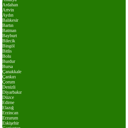
Ardahan
Artvin
Aydın
Balıkesir
Bartın
Batman
Bayburt
Bilecik
Bingöl
Bitlis
Bolu
Burdur
Bursa
Çanakkale
Çankırı
Çorum
Denizli
Diyarbakır
Düzce
Edirne
Elazığ
Erzincan
Erzurum
Eskişehir