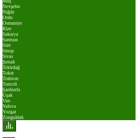
Muş
Nevşehir
Niğde
Ordu
Osmaniye
Rize
Sakarya
Samsun
Siirt
Sinop
Sivas
Şırnak
Tekirdağ
Tokat
Trabzon
Tunceli
Şanlıurfa
Uşak
Van
Yalova
Yozgat
Zonguldak