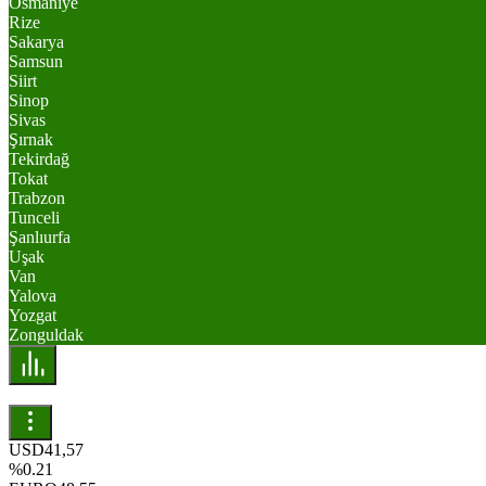
Osmaniye
Rize
Sakarya
Samsun
Siirt
Sinop
Sivas
Şırnak
Tekirdağ
Tokat
Trabzon
Tunceli
Şanlıurfa
Uşak
Van
Yalova
Yozgat
Zonguldak
USD
41,57
%0.21