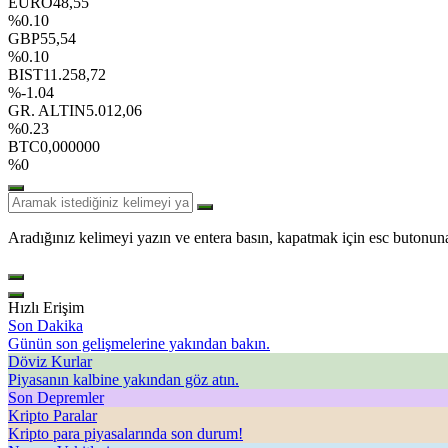
EURO
48,55
%0.10
GBP
55,54
%0.10
BIST
11.258,72
%-1.04
GR. ALTIN
5.012,06
%0.23
BTC
0,000000
%0
Aradığınız kelimeyi yazın ve entera basın, kapatmak için esc butonuna
Hızlı Erişim
Son Dakika
Günün son gelişmelerine yakından bakın.
Döviz Kurlar
Piyasanın kalbine yakından göz atın.
Son Depremler
Kripto Paralar
Kripto para piyasalarında son durum!