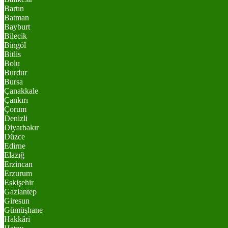
Bartın
Batman
Bayburt
Bilecik
Bingöl
Bitlis
Bolu
Burdur
Bursa
Çanakkale
Çankırı
Çorum
Denizli
Diyarbakır
Düzce
Edirne
Elazığ
Erzincan
Erzurum
Eskişehir
Gaziantep
Giresun
Gümüşhane
Hakkâri