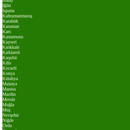
Hatay
Iğdır
Isparta
Kahramanmaraş
Karabük
Karaman
Kars
Kastamonu
Kayseri
Kırıkkale
Kırklareli
Kırşehir
Kilis
Kocaeli
Konya
Kütahya
Malatya
Manisa
Mardin
Mersin
Muğla
Muş
Nevşehir
Niğde
Ordu