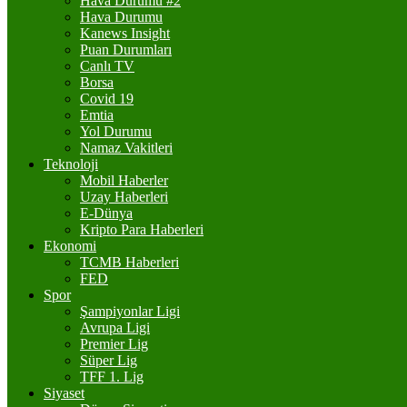
Hava Durumu #2
Hava Durumu
Kanews Insight
Puan Durumları
Canlı TV
Borsa
Covid 19
Emtia
Yol Durumu
Namaz Vakitleri
Teknoloji
Mobil Haberler
Uzay Haberleri
E-Dünya
Kripto Para Haberleri
Ekonomi
TCMB Haberleri
FED
Spor
Şampiyonlar Ligi
Avrupa Ligi
Premier Lig
Süper Lig
TFF 1. Lig
Siyaset