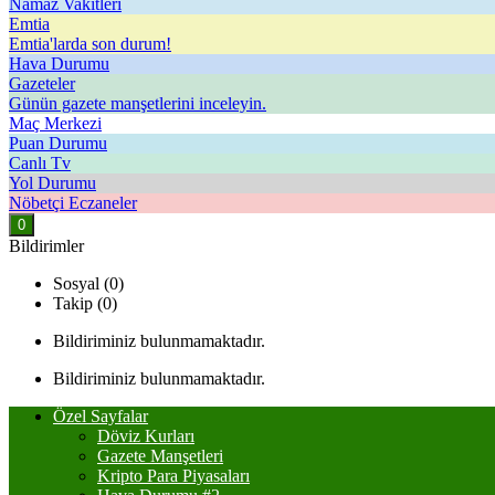
Namaz Vakitleri
Emtia
Emtia'larda son durum!
Hava Durumu
Gazeteler
Günün gazete manşetlerini inceleyin.
Maç Merkezi
Puan Durumu
Canlı Tv
Yol Durumu
Nöbetçi Eczaneler
0
Bildirimler
Sosyal (0)
Takip (0)
Bildiriminiz bulunmamaktadır.
Bildiriminiz bulunmamaktadır.
Özel Sayfalar
Döviz Kurları
Gazete Manşetleri
Kripto Para Piyasaları