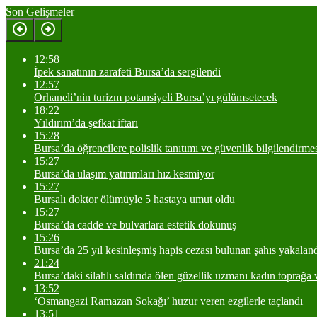
Son Gelişmeler
12:58
İpek sanatının zarafeti Bursa’da sergilendi
12:57
Orhaneli’nin turizm potansiyeli Bursa’yı gülümsetecek
18:22
Yıldırım’da şefkat iftarı
15:28
Bursa’da öğrencilere polislik tanıtımı ve güvenlik bilgilendirme
15:27
Bursa’da ulaşım yatırımları hız kesmiyor
15:27
Bursalı doktor ölümüyle 5 hastaya umut oldu
15:27
Bursa’da cadde ve bulvarlara estetik dokunuş
15:26
Bursa’da 25 yıl kesinleşmiş hapis cezası bulunan şahıs yakalan
21:24
Bursa’daki silahlı saldırıda ölen güzellik uzmanı kadın toprağa v
13:52
‘Osmangazi Ramazan Sokağı’ huzur veren ezgilerle taçlandı
13:51