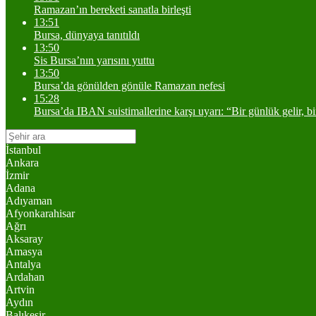
Ramazan’ın bereketi sanatla birleşti
13:51
Bursa, dünyaya tanıtıldı
13:50
Sis Bursa’nın yarısını yuttu
13:50
Bursa’da gönülden gönüle Ramazan nefesi
15:28
Bursa’da IBAN suistimallerine karşı uyarı: “Bir günlük gelir, b
İstanbul
Ankara
İzmir
Adana
Adıyaman
Afyonkarahisar
Ağrı
Aksaray
Amasya
Antalya
Ardahan
Artvin
Aydın
Balıkesir