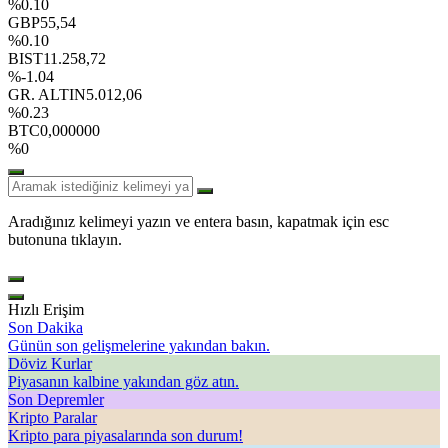
%0.10
GBP
55,54
%0.10
BIST
11.258,72
%-1.04
GR. ALTIN
5.012,06
%0.23
BTC
0,000000
%0
Aradığınız kelimeyi yazın ve entera basın, kapatmak için esc
butonuna tıklayın.
Hızlı Erişim
Son Dakika
Günün son gelişmelerine yakından bakın.
Döviz Kurlar
Piyasanın kalbine yakından göz atın.
Son Depremler
Kripto Paralar
Kripto para piyasalarında son durum!