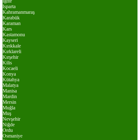
Iğdır
Isparta
Kahramanmaraş
Karabük
Karaman
Kars
Kastamonu
Kayseri
Kırıkkale
Kırklareli
Kırşehir
Kilis
Kocaeli
Konya
Kütahya
Malatya
Manisa
Mardin
Mersin
Muğla
Muş
Nevşehir
Niğde
Ordu
Osmaniye