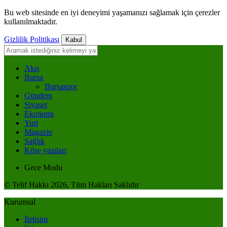
Bu web sitesinde en iyi deneyimi yaşamanızı sağlamak için çerezler
kullanılmaktadır.
Gizlilik Politikası
Kabul
Akış
Bursa
Bursaspor
Gündem
Siyaset
Ekonomi
Yurt
Magazin
Sağlık
Köşe yazıları
Gece Modu
© Telif Hakkı 2026, Tüm Hakları Saklıdır
Kurumsal
İletişim