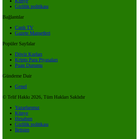
Künye
Gizlilik politikası
Bağlantılar
Canlı TV
Gazete Manşetleri
Popüler Sayfalar
Döviz Kurları
Kripto Para Piyasaları
Puan Durumu
Gündeme Dair
Genel
© Telif Hakkı 2026, Tüm Hakları Saklıdır
Yazarlarımız
Künye
Hesabım
Gizlilik politikası
İletişim