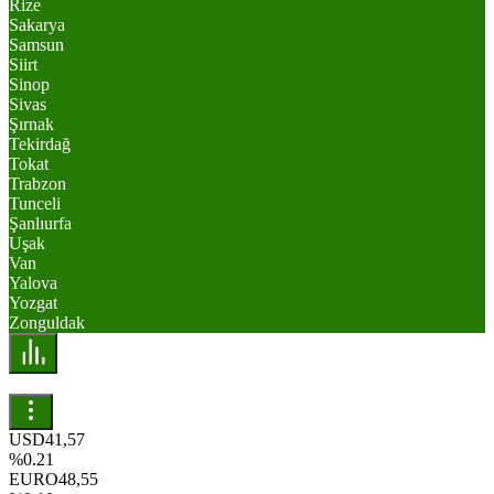
Rize
Sakarya
Samsun
Siirt
Sinop
Sivas
Şırnak
Tekirdağ
Tokat
Trabzon
Tunceli
Şanlıurfa
Uşak
Van
Yalova
Yozgat
Zonguldak
USD
41,57
%0.21
EURO
48,55