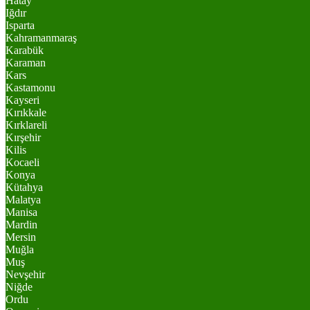
Hatay
Iğdır
Isparta
Kahramanmaraş
Karabük
Karaman
Kars
Kastamonu
Kayseri
Kırıkkale
Kırklareli
Kırşehir
Kilis
Kocaeli
Konya
Kütahya
Malatya
Manisa
Mardin
Mersin
Muğla
Muş
Nevşehir
Niğde
Ordu