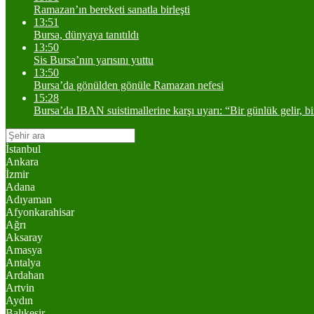
Ramazan’ın bereketi sanatla birleşti
13:51
Bursa, dünyaya tanıtıldı
13:50
Sis Bursa’nın yarısını yuttu
13:50
Bursa’da gönülden gönüle Ramazan nefesi
15:28
Bursa’da IBAN suistimallerine karşı uyarı: “Bir günlük gelir, b
İstanbul
Ankara
İzmir
Adana
Adıyaman
Afyonkarahisar
Ağrı
Aksaray
Amasya
Antalya
Ardahan
Artvin
Aydın
Balıkesir