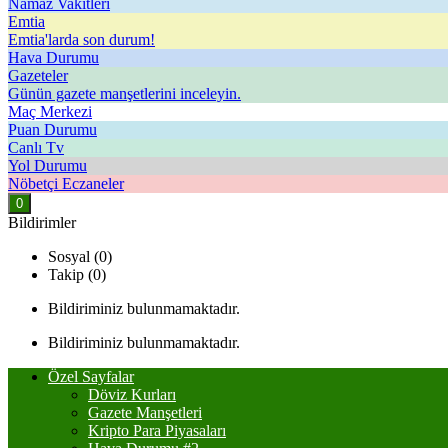
Namaz Vakitleri
Emtia
Emtia'larda son durum!
Hava Durumu
Gazeteler
Günün gazete manşetlerini inceleyin.
Maç Merkezi
Puan Durumu
Canlı Tv
Yol Durumu
Nöbetçi Eczaneler
0
Bildirimler
Sosyal (0)
Takip (0)
Bildiriminiz bulunmamaktadır.
Bildiriminiz bulunmamaktadır.
Özel Sayfalar
Döviz Kurları
Gazete Manşetleri
Kripto Para Piyasaları