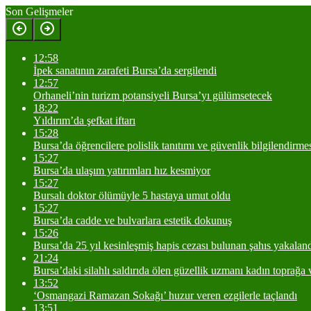
Son Gelişmeler
12:58
İpek sanatının zarafeti Bursa’da sergilendi
12:57
Orhaneli’nin turizm potansiyeli Bursa’yı gülümsetecek
18:22
Yıldırım’da şefkat iftarı
15:28
Bursa’da öğrencilere polislik tanıtımı ve güvenlik bilgilendirme
15:27
Bursa’da ulaşım yatırımları hız kesmiyor
15:27
Bursalı doktor ölümüyle 5 hastaya umut oldu
15:27
Bursa’da cadde ve bulvarlara estetik dokunuş
15:26
Bursa’da 25 yıl kesinleşmiş hapis cezası bulunan şahıs yakalan
21:24
Bursa’daki silahlı saldırıda ölen güzellik uzmanı kadın toprağa v
13:52
‘Osmangazi Ramazan Sokağı’ huzur veren ezgilerle taçlandı
13:51