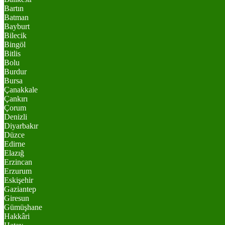
Bartın
Batman
Bayburt
Bilecik
Bingöl
Bitlis
Bolu
Burdur
Bursa
Çanakkale
Çankırı
Çorum
Denizli
Diyarbakır
Düzce
Edirne
Elazığ
Erzincan
Erzurum
Eskişehir
Gaziantep
Giresun
Gümüşhane
Hakkâri