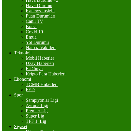
Hava Durumu #2
Hava Durumu
Kanews Insight
Puan Durumları
Canlı TV
Borsa
Covid 19
Emtia
Yol Durumu
Namaz Vakitleri
Teknoloji
Mobil Haberler
Uzay Haberleri
E-Dünya
Kripto Para Haberleri
Ekonomi
TCMB Haberleri
FED
Spor
Şampiyonlar Ligi
Avrupa Ligi
Premier Lig
Süper Lig
TFF 1. Lig
Siyaset