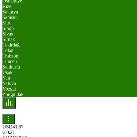
Osmaniye
Rize
Sakarya
Samsun
Siirt
Sinop
Sivas
Şırnak
Tekirdağ
Tokat
Trabzon
Tunceli
Şanlıurfa
Uşak
Van
Yalova
Yozgat
Zonguldak
USD
41,57
%0.21