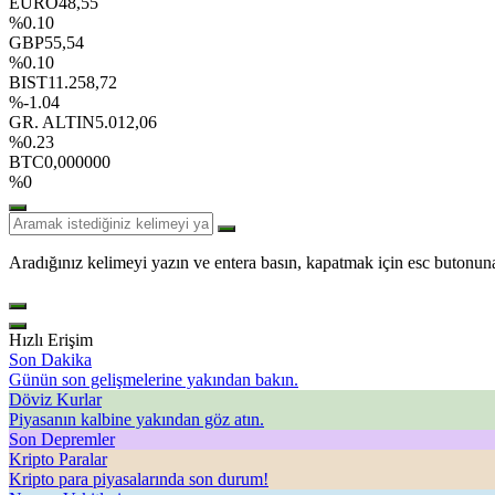
EURO
48,55
%0.10
GBP
55,54
%0.10
BIST
11.258,72
%-1.04
GR. ALTIN
5.012,06
%0.23
BTC
0,000000
%0
Aradığınız kelimeyi yazın ve entera basın, kapatmak için esc butonuna
Hızlı Erişim
Son Dakika
Günün son gelişmelerine yakından bakın.
Döviz Kurlar
Piyasanın kalbine yakından göz atın.
Son Depremler
Kripto Paralar
Kripto para piyasalarında son durum!