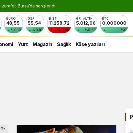
n zarafeti Bursa’da sergilendi
EURO
GBP
BIST
GR. ALTIN
BTC
48,55
55,54
11.258,72
5.012,06
0,000000
%0.10
%0.10
%-1.04
%0.23
%0
onomi
Yurt
Magazin
Sağlık
Köşe yazıları
P