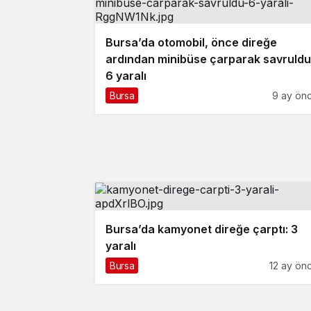
Bursa’da otomobil, önce direğe
ardından minibüse çarparak savruldu
6 yaralı
Bursa
9 ay ön
Bursa’da kamyonet direğe çarptı: 3
yaralı
Bursa
12 ay ön