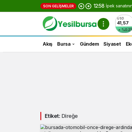
12:58
İpek sanatını
SON GELIŞMELER
USD
41,57
%0.21
Akış
Bursa
Gündem
Siyaset
Ek
Etiket:
Direğe