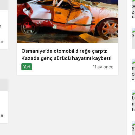
:
ce
Osmaniye’de otomobil direğe çarptı:
Kazada genç sürücü hayatını kaybetti
Yurt
11 ay önce
ce