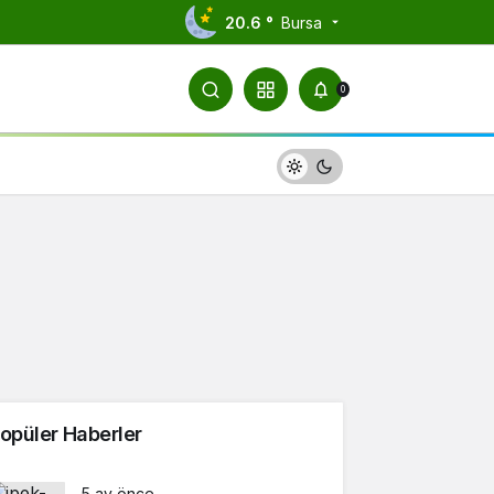
20.6 °
Bursa
0
opüler Haberler
5 ay önce