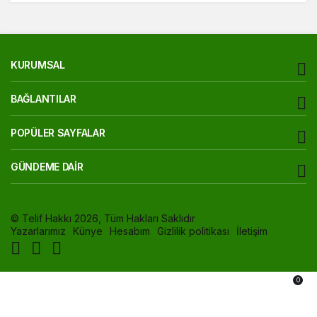
KURUMSAL
BAĞLANTILAR
POPÜLER SAYFALAR
GÜNDEME DAIR
© Telif Hakkı 2026, Tüm Hakları Saklıdır
Yazarlarımız
Künye
Hesabım
Gizlilik politikası
İletişim
0
Akış
Hesabım
Bildirimler
Anasayfa