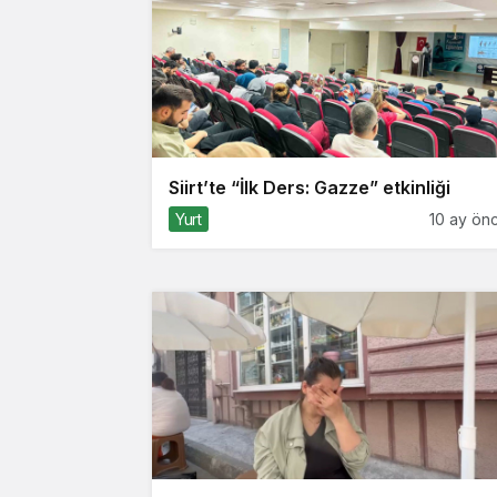
Siirt’te “İlk Ders: Gazze” etkinliği
Yurt
10 ay ön