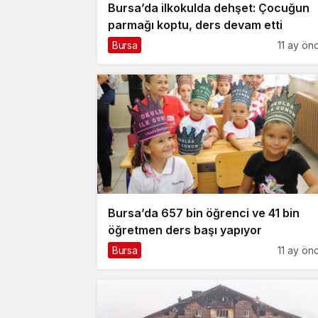
Bursa’da ilkokulda dehşet: Çocuğun
parmağı koptu, ders devam etti
Bursa
11 ay ön
Bursa’da 657 bin öğrenci ve 41 bin
öğretmen ders başı yapıyor
Bursa
11 ay ön