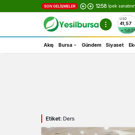
12:58
İpek sanatını
SON GELIŞMELER
USD
41,57
%0.21
Akış
Bursa
Gündem
Siyaset
Ek
Etiket:
Ders