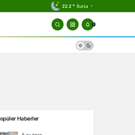
22.2 °
Bursa
0
opüler Haberler
5 ay önce