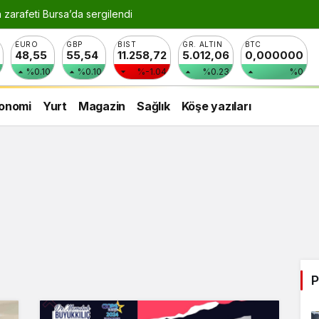
n zarafeti Bursa’da sergilendi
EURO
GBP
BIST
GR. ALTIN
BTC
48,55
55,54
11.258,72
5.012,06
0,000000
%0.10
%0.10
%-1.04
%0.23
%0
onomi
Yurt
Magazin
Sağlık
Köşe yazıları
P