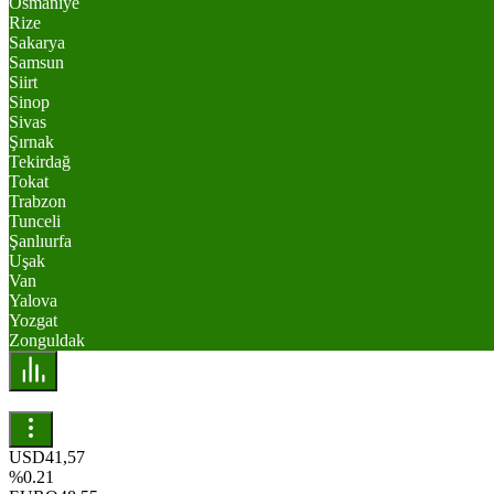
Osmaniye
Rize
Sakarya
Samsun
Siirt
Sinop
Sivas
Şırnak
Tekirdağ
Tokat
Trabzon
Tunceli
Şanlıurfa
Uşak
Van
Yalova
Yozgat
Zonguldak
USD
41,57
%0.21