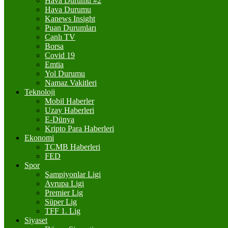
Hava Durumu #2
Hava Durumu
Kanews Insight
Puan Durumları
Canlı TV
Borsa
Covid 19
Emtia
Yol Durumu
Namaz Vakitleri
Teknoloji
Mobil Haberler
Uzay Haberleri
E-Dünya
Kripto Para Haberleri
Ekonomi
TCMB Haberleri
FED
Spor
Şampiyonlar Ligi
Avrupa Ligi
Premier Lig
Süper Lig
TFF 1. Lig
Siyaset