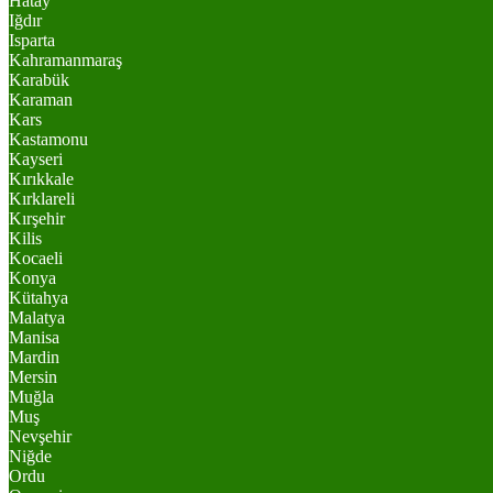
Hatay
Iğdır
Isparta
Kahramanmaraş
Karabük
Karaman
Kars
Kastamonu
Kayseri
Kırıkkale
Kırklareli
Kırşehir
Kilis
Kocaeli
Konya
Kütahya
Malatya
Manisa
Mardin
Mersin
Muğla
Muş
Nevşehir
Niğde
Ordu