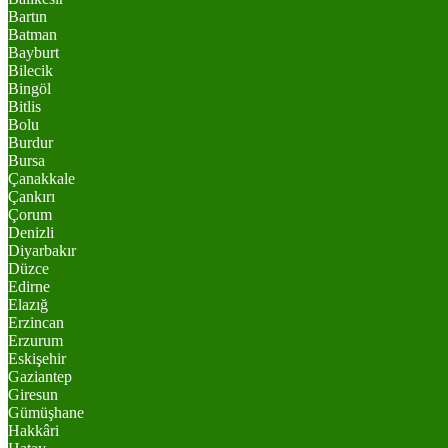
Bartın
Batman
Bayburt
Bilecik
Bingöl
Bitlis
Bolu
Burdur
Bursa
Çanakkale
Çankırı
Çorum
Denizli
Diyarbakır
Düzce
Edirne
Elazığ
Erzincan
Erzurum
Eskişehir
Gaziantep
Giresun
Gümüşhane
Hakkâri