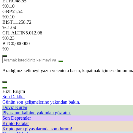
EURO
48,55
%0.10
GBP
55,54
%0.10
BIST
11.258,72
%-1.04
GR. ALTIN
5.012,06
%0.23
BTC
0,000000
%0
Aradığınız kelimeyi yazın ve entera basın, kapatmak için esc butonuna
Hızlı Erişim
Son Dakika
Günün son gelişmelerine yakından bakın.
Döviz Kurlar
Piyasanın kalbine yakından göz atın.
Son Depremler
Kripto Paralar
Kripto para piyasalarında son durum!