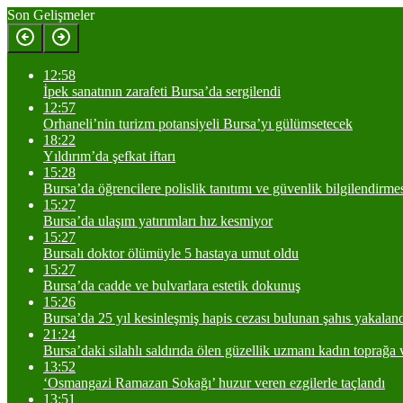
Son Gelişmeler
12:58
İpek sanatının zarafeti Bursa’da sergilendi
12:57
Orhaneli’nin turizm potansiyeli Bursa’yı gülümsetecek
18:22
Yıldırım’da şefkat iftarı
15:28
Bursa’da öğrencilere polislik tanıtımı ve güvenlik bilgilendirme
15:27
Bursa’da ulaşım yatırımları hız kesmiyor
15:27
Bursalı doktor ölümüyle 5 hastaya umut oldu
15:27
Bursa’da cadde ve bulvarlara estetik dokunuş
15:26
Bursa’da 25 yıl kesinleşmiş hapis cezası bulunan şahıs yakalan
21:24
Bursa’daki silahlı saldırıda ölen güzellik uzmanı kadın toprağa v
13:52
‘Osmangazi Ramazan Sokağı’ huzur veren ezgilerle taçlandı
13:51