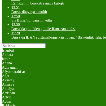
Ramazan’ın bereketi sanatla birleşti
13:51
Bursa, dünyaya tanıtıldı
13:50
Sis Bursa’nın yarısını yuttu
13:50
Bursa’da gönülden gönüle Ramazan nefesi
15:28
Bursa’da IBAN suistimallerine karşı uyarı: “Bir günlük gelir, b
İstanbul
Ankara
İzmir
Adana
Adıyaman
Afyonkarahisar
Ağrı
Aksaray
Amasya
Antalya
Ardahan
Artvin
Aydın
Balıkesir