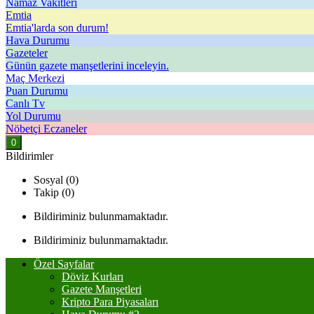
Namaz Vakitleri
Emtia
Emtia'larda son durum!
Hava Durumu
Gazeteler
Günün gazete manşetlerini inceleyin.
Maç Merkezi
Puan Durumu
Canlı Tv
Yol Durumu
Nöbetçi Eczaneler
0
Bildirimler
Sosyal (0)
Takip (0)
Bildiriminiz bulunmamaktadır.
Bildiriminiz bulunmamaktadır.
Özel Sayfalar
Döviz Kurları
Gazete Manşetleri
Kripto Para Piyasaları