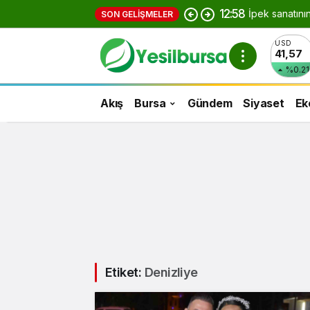
12:58
İpek sanatını
SON GELIŞMELER
USD
41,57
%0.21
Akış
Bursa
Gündem
Siyaset
Ek
Etiket:
Denizliye