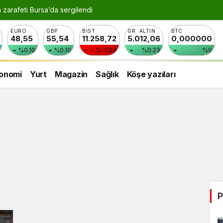
n zarafeti Bursa’da sergilendi
EURO
GBP
BIST
GR. ALTIN
BTC
48,55
55,54
11.258,72
5.012,06
0,000000
%0.10
%0.10
%-1.04
%0.23
%0
onomi
Yurt
Magazin
Sağlık
Köşe yazıları
P