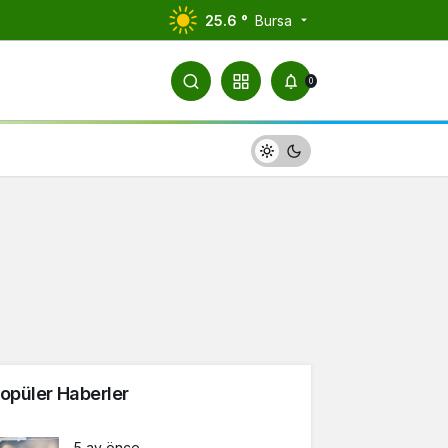
25.6 °
Bursa
0
opüler Haberler
5 ay önce