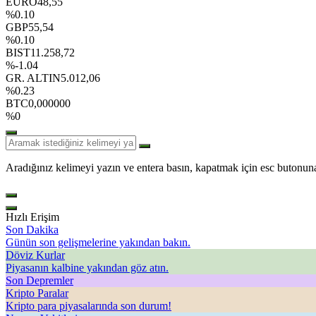
EURO
48,55
%0.10
GBP
55,54
%0.10
BIST
11.258,72
%-1.04
GR. ALTIN
5.012,06
%0.23
BTC
0,000000
%0
Aradığınız kelimeyi yazın ve entera basın, kapatmak için esc butonuna
Hızlı Erişim
Son Dakika
Günün son gelişmelerine yakından bakın.
Döviz Kurlar
Piyasanın kalbine yakından göz atın.
Son Depremler
Kripto Paralar
Kripto para piyasalarında son durum!