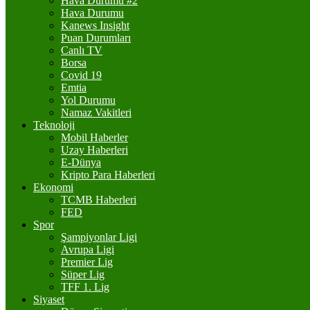
Hava Durumu #2
Hava Durumu
Kanews Insight
Puan Durumları
Canlı TV
Borsa
Covid 19
Emtia
Yol Durumu
Namaz Vakitleri
Teknoloji
Mobil Haberler
Uzay Haberleri
E-Dünya
Kripto Para Haberleri
Ekonomi
TCMB Haberleri
FED
Spor
Şampiyonlar Ligi
Avrupa Ligi
Premier Lig
Süper Lig
TFF 1. Lig
Siyaset