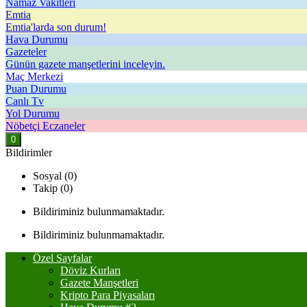
Namaz Vakitleri
Emtia
Emtia'larda son durum!
Hava Durumu
Gazeteler
Günün gazete manşetlerini inceleyin.
Maç Merkezi
Puan Durumu
Canlı Tv
Yol Durumu
Nöbetçi Eczaneler
0
Bildirimler
Sosyal (0)
Takip (0)
Bildiriminiz bulunmamaktadır.
Bildiriminiz bulunmamaktadır.
Özel Sayfalar
Döviz Kurları
Gazete Manşetleri
Kripto Para Piyasaları