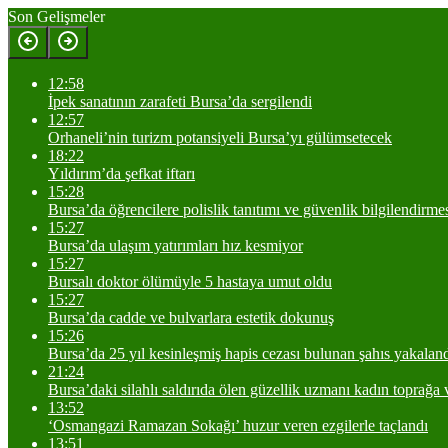
Son Gelişmeler
12:58
İpek sanatının zarafeti Bursa’da sergilendi
12:57
Orhaneli’nin turizm potansiyeli Bursa’yı gülümsetecek
18:22
Yıldırım’da şefkat iftarı
15:28
Bursa’da öğrencilere polislik tanıtımı ve güvenlik bilgilendirme
15:27
Bursa’da ulaşım yatırımları hız kesmiyor
15:27
Bursalı doktor ölümüyle 5 hastaya umut oldu
15:27
Bursa’da cadde ve bulvarlara estetik dokunuş
15:26
Bursa’da 25 yıl kesinleşmiş hapis cezası bulunan şahıs yakalan
21:24
Bursa’daki silahlı saldırıda ölen güzellik uzmanı kadın toprağa v
13:52
‘Osmangazi Ramazan Sokağı’ huzur veren ezgilerle taçlandı
13:51