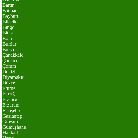
Bartın
Batman
Bayburt
Bilecik
Bingöl
Bitlis
Bolu
Burdur
Bursa
Çanakkale
Çankırı
Çorum
Denizli
Diyarbakır
Düzce
Edirne
Elazığ
Erzincan
Erzurum
Eskişehir
Gaziantep
Giresun
Gümüşhane
Hakkâri