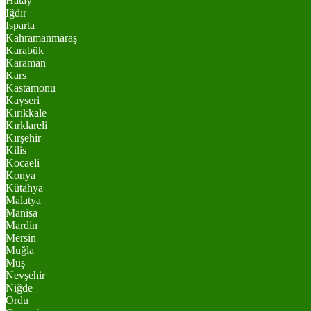
Hatay
Iğdır
Isparta
Kahramanmaraş
Karabük
Karaman
Kars
Kastamonu
Kayseri
Kırıkkale
Kırklareli
Kırşehir
Kilis
Kocaeli
Konya
Kütahya
Malatya
Manisa
Mardin
Mersin
Muğla
Muş
Nevşehir
Niğde
Ordu