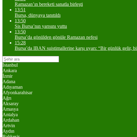
Ramazan’ın bereketi sanatla birleşti
13:51
Bursa, dünyaya tanıtıldı
13:50
Sis Bursa’nın yarısını yuttu
13:50
Bursa’da gönülden gönüle Ramazan nefesi
15:28
Bursa’da IBAN suistimallerine karşı uyarı: “Bir günlük gelir, b
İstanbul
Ankara
İzmir
Adana
Adıyaman
Afyonkarahisar
Ağrı
Aksaray
Amasya
Antalya
Ardahan
Artvin
Aydın
Balıkesir