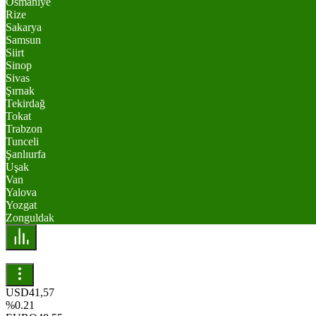
Osmaniye
Rize
Sakarya
Samsun
Siirt
Sinop
Sivas
Şırnak
Tekirdağ
Tokat
Trabzon
Tunceli
Şanlıurfa
Uşak
Van
Yalova
Yozgat
Zonguldak
USD
41,57
%0.21