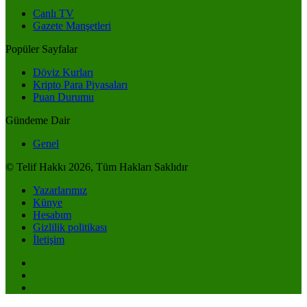
Canlı TV
Gazete Manşetleri
Popüler Sayfalar
Döviz Kurları
Kripto Para Piyasaları
Puan Durumu
Gündeme Dair
Genel
© Telif Hakkı 2026, Tüm Hakları Saklıdır
Yazarlarımız
Künye
Hesabım
Gizlilik politikası
İletişim