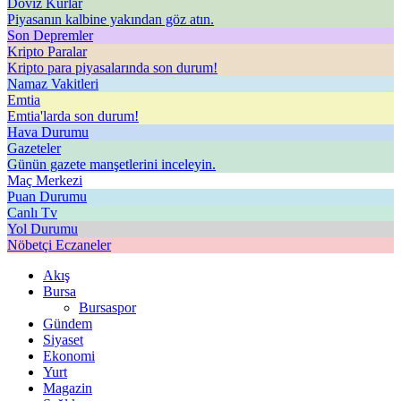
Döviz Kurlar
Piyasanın kalbine yakından göz atın.
Son Depremler
Kripto Paralar
Kripto para piyasalarında son durum!
Namaz Vakitleri
Emtia
Emtia'larda son durum!
Hava Durumu
Gazeteler
Günün gazete manşetlerini inceleyin.
Maç Merkezi
Puan Durumu
Canlı Tv
Yol Durumu
Nöbetçi Eczaneler
Akış
Bursa
Bursaspor
Gündem
Siyaset
Ekonomi
Yurt
Magazin