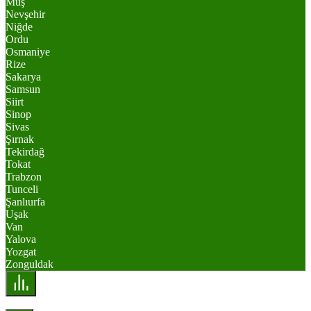
Muş
Nevşehir
Niğde
Ordu
Osmaniye
Rize
Sakarya
Samsun
Siirt
Sinop
Sivas
Şırnak
Tekirdağ
Tokat
Trabzon
Tunceli
Şanlıurfa
Uşak
Van
Yalova
Yozgat
Zonguldak