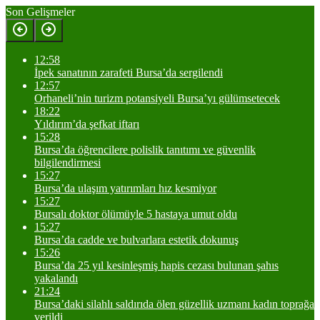
Son Gelişmeler
12:58
İpek sanatının zarafeti Bursa’da sergilendi
12:57
Orhaneli’nin turizm potansiyeli Bursa’yı gülümsetecek
18:22
Yıldırım’da şefkat iftarı
15:28
Bursa’da öğrencilere polislik tanıtımı ve güvenlik
bilgilendirmesi
15:27
Bursa’da ulaşım yatırımları hız kesmiyor
15:27
Bursalı doktor ölümüyle 5 hastaya umut oldu
15:27
Bursa’da cadde ve bulvarlara estetik dokunuş
15:26
Bursa’da 25 yıl kesinleşmiş hapis cezası bulunan şahıs
yakalandı
21:24
Bursa’daki silahlı saldırıda ölen güzellik uzmanı kadın toprağa
verildi