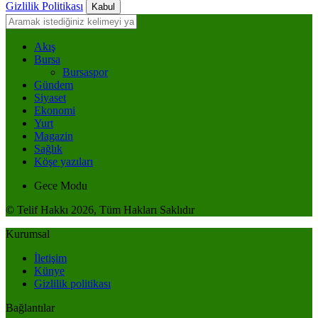
Gizlilik Politikası
Kabul
Akış
Bursa
Bursaspor
Gündem
Siyaset
Ekonomi
Yurt
Magazin
Sağlık
Köşe yazıları
Gece Modu
© Telif Hakkı 2026, Tüm Hakları Saklıdır
Kurumsal
İletişim
Künye
Gizlilik politikası
Bağlantılar