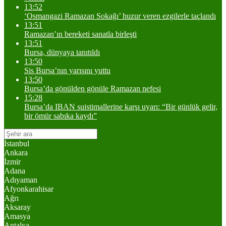
13:52
‘Osmangazi Ramazan Sokağı’ huzur veren ezgilerle taçlandı
13:51
Ramazan’ın bereketi sanatla birleşti
13:51
Bursa, dünyaya tanıtıldı
13:50
Sis Bursa’nın yarısını yuttu
13:50
Bursa’da gönülden gönüle Ramazan nefesi
15:28
Bursa’da IBAN suistimallerine karşı uyarı: “Bir günlük gelir,
bir ömür sabıka kaydı”
İstanbul
Ankara
İzmir
Adana
Adıyaman
Afyonkarahisar
Ağrı
Aksaray
Amasya
Antalya