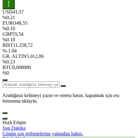
USD
41,57
%0.21
EURO
48,55
%0.10
GBP
55,54
%0.10
BIST
11.258,72
%-1.04
GR. ALTIN
5.012,06
%0.23
BTC
0,000000
%0
Aradığınız kelimeyi yazın ve entera basın, kapatmak için esc
butonuna tıklayın.
Hızlı Erişim
Son Dakika
Günün son gelişmelerine yakından bakın.