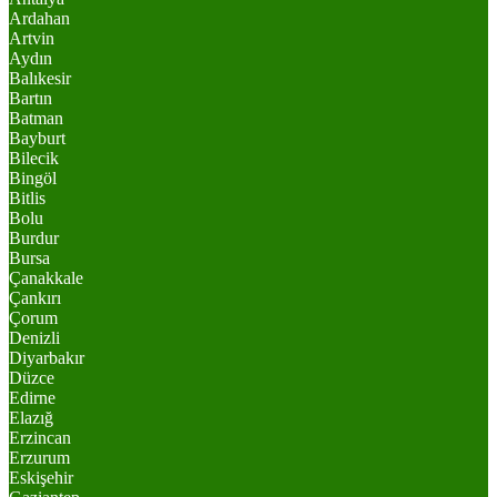
Ardahan
Artvin
Aydın
Balıkesir
Bartın
Batman
Bayburt
Bilecik
Bingöl
Bitlis
Bolu
Burdur
Bursa
Çanakkale
Çankırı
Çorum
Denizli
Diyarbakır
Düzce
Edirne
Elazığ
Erzincan
Erzurum
Eskişehir