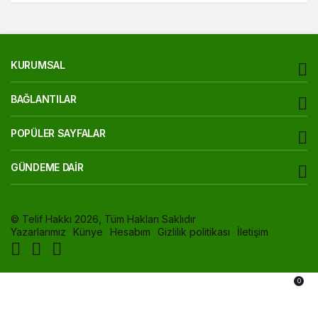
KURUMSAL
BAĞLANTILAR
POPÜLER SAYFALAR
GÜNDEME DAIR
© Telif Hakkı 2026, Tüm Hakları Saklıdır
Yazarlarımız
Künye
Hesabım
Gizlilik politikası
İletişim
0
Akış
Hesabım
Bildirimler
Anasayfa