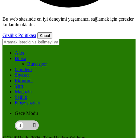
Bu web sitesinde en iyi deneyimi yaşamanızı sağlamak için çerezler
kullanılmaktadır.
Gizlilik Politikası
Kabul
Akış
Bursa
Bursaspor
Gündem
Siyaset
Ekonomi
Yurt
Magazin
Sağlık
Köşe yazıları
Gece Modu
© Telif Hakkı 2026, Tüm Hakları Saklıdır