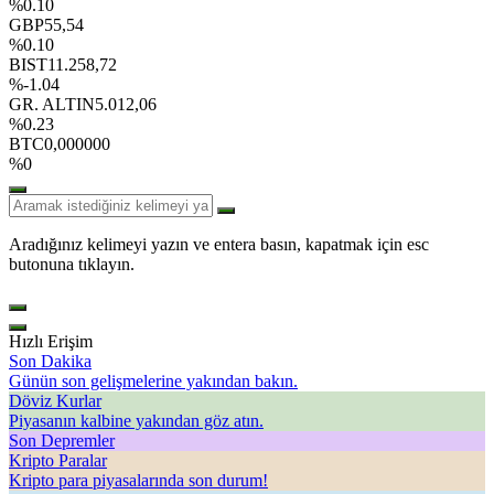
%0.10
GBP
55,54
%0.10
BIST
11.258,72
%-1.04
GR. ALTIN
5.012,06
%0.23
BTC
0,000000
%0
Aradığınız kelimeyi yazın ve entera basın, kapatmak için esc
butonuna tıklayın.
Hızlı Erişim
Son Dakika
Günün son gelişmelerine yakından bakın.
Döviz Kurlar
Piyasanın kalbine yakından göz atın.
Son Depremler
Kripto Paralar
Kripto para piyasalarında son durum!