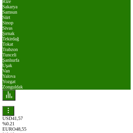
Rize
Sakarya
Samsun
Siirt
Sinop
Sivas
Şırnak
Tekirdağ
Tokat
Trabzon
Tunceli
Şanlıurfa
Uşak
Van
Yalova
Yozgat
Zonguldak
USD
41,57
%0.21
EURO
48,55