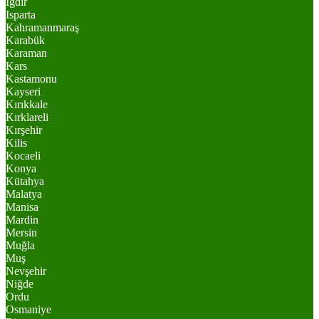
Iğdır
Isparta
Kahramanmaraş
Karabük
Karaman
Kars
Kastamonu
Kayseri
Kırıkkale
Kırklareli
Kırşehir
Kilis
Kocaeli
Konya
Kütahya
Malatya
Manisa
Mardin
Mersin
Muğla
Muş
Nevşehir
Niğde
Ordu
Osmaniye