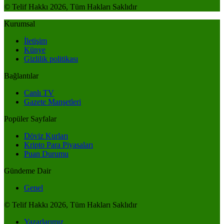
© Telif Hakkı 2026, Tüm Hakları Saklıdır
Kurumsal
İletişim
Künye
Gizlilik politikası
Bağlantılar
Canlı TV
Gazete Manşetleri
Popüler Sayfalar
Döviz Kurları
Kripto Para Piyasaları
Puan Durumu
Gündeme Dair
Genel
© Telif Hakkı 2026, Tüm Hakları Saklıdır
Yazarlarımız