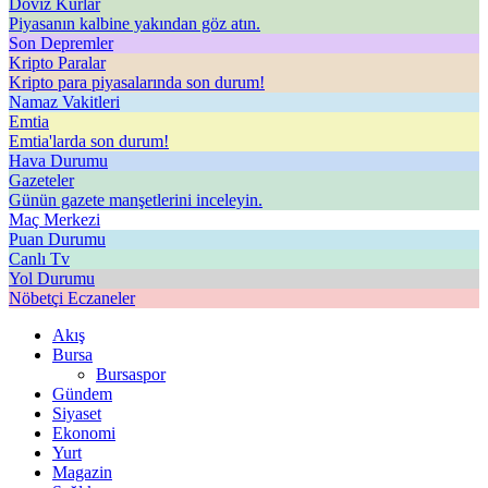
Döviz Kurlar
Piyasanın kalbine yakından göz atın.
Son Depremler
Kripto Paralar
Kripto para piyasalarında son durum!
Namaz Vakitleri
Emtia
Emtia'larda son durum!
Hava Durumu
Gazeteler
Günün gazete manşetlerini inceleyin.
Maç Merkezi
Puan Durumu
Canlı Tv
Yol Durumu
Nöbetçi Eczaneler
Akış
Bursa
Bursaspor
Gündem
Siyaset
Ekonomi
Yurt
Magazin