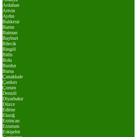
Ardahan
Artvin
Aydın
Balıkesir
Bartın
Batman
Bayburt
Bilecik
Bingöl
Bitlis
Bolu
Burdur
Bursa
Çanakkale
Çankırı
Çorum
Denizli
Diyarbakır
Düzce
Edirne
Elazığ
Erzincan
Erzurum
Eskişehir