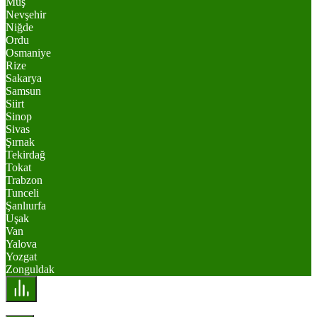
Muş
Nevşehir
Niğde
Ordu
Osmaniye
Rize
Sakarya
Samsun
Siirt
Sinop
Sivas
Şırnak
Tekirdağ
Tokat
Trabzon
Tunceli
Şanlıurfa
Uşak
Van
Yalova
Yozgat
Zonguldak