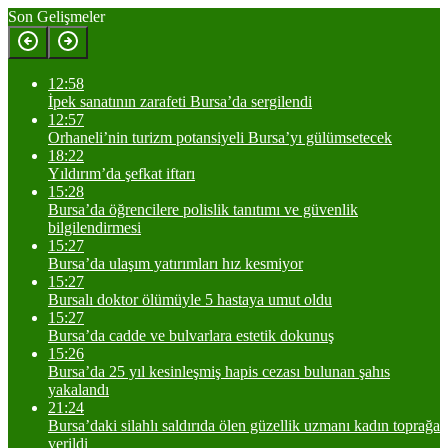
Son Gelişmeler
12:58
İpek sanatının zarafeti Bursa’da sergilendi
12:57
Orhaneli’nin turizm potansiyeli Bursa’yı gülümsetecek
18:22
Yıldırım’da şefkat iftarı
15:28
Bursa’da öğrencilere polislik tanıtımı ve güvenlik
bilgilendirmesi
15:27
Bursa’da ulaşım yatırımları hız kesmiyor
15:27
Bursalı doktor ölümüyle 5 hastaya umut oldu
15:27
Bursa’da cadde ve bulvarlara estetik dokunuş
15:26
Bursa’da 25 yıl kesinleşmiş hapis cezası bulunan şahıs
yakalandı
21:24
Bursa’daki silahlı saldırıda ölen güzellik uzmanı kadın toprağa
verildi