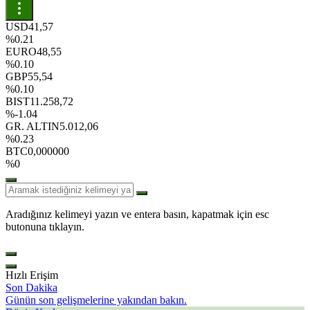
USD
41,57
%0.21
EURO
48,55
%0.10
GBP
55,54
%0.10
BIST
11.258,72
%-1.04
GR. ALTIN
5.012,06
%0.23
BTC
0,000000
%0
Aradığınız kelimeyi yazın ve entera basın, kapatmak için esc
butonuna tıklayın.
Hızlı Erişim
Son Dakika
Günün son gelişmelerine yakından bakın.