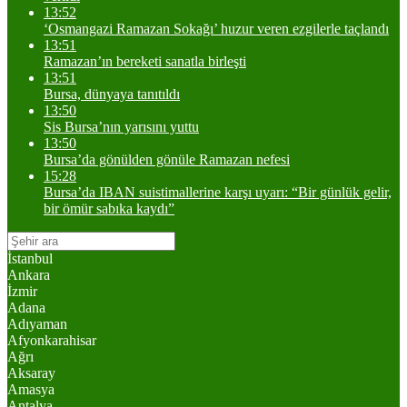
13:52
‘Osmangazi Ramazan Sokağı’ huzur veren ezgilerle taçlandı
13:51
Ramazan’ın bereketi sanatla birleşti
13:51
Bursa, dünyaya tanıtıldı
13:50
Sis Bursa’nın yarısını yuttu
13:50
Bursa’da gönülden gönüle Ramazan nefesi
15:28
Bursa’da IBAN suistimallerine karşı uyarı: “Bir günlük gelir,
bir ömür sabıka kaydı”
İstanbul
Ankara
İzmir
Adana
Adıyaman
Afyonkarahisar
Ağrı
Aksaray
Amasya
Antalya