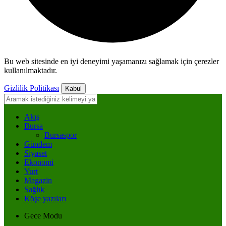
Bu web sitesinde en iyi deneyimi yaşamanızı sağlamak için çerezler
kullanılmaktadır.
Gizlilik Politikası
Kabul
Akış
Bursa
Bursaspor
Gündem
Siyaset
Ekonomi
Yurt
Magazin
Sağlık
Köşe yazıları
Gece Modu