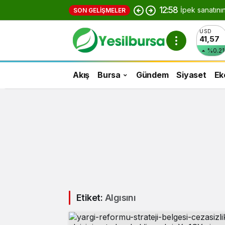
12:58
İpek sanatını
SON GELIŞMELER
USD
41,57
%0.21
Akış
Bursa
Gündem
Siyaset
Ek
Etiket:
Algısını