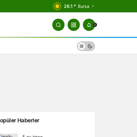
26.1 °
Bursa
0
opüler Haberler
5 ay önce