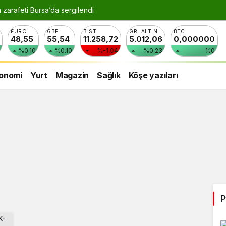
n zarafeti Bursa’da sergilendi
EURO
GBP
BIST
GR. ALTIN
BTC
48,55
55,54
11.258,72
5.012,06
0,000000
%0.10
%0.10
%-1.04
%0.23
%0
onomi
Yurt
Magazin
Sağlık
Köşe yazıları
P