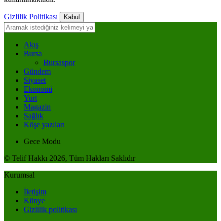
Gizlilik Politikası
Kabul
Akış
Bursa
Bursaspor
Gündem
Siyaset
Ekonomi
Yurt
Magazin
Sağlık
Köşe yazıları
Gece Modu
© Telif Hakkı 2026, Tüm Hakları Saklıdır
Kurumsal
İletişim
Künye
Gizlilik politikası