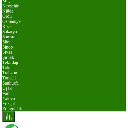
Muş
Nevşehir
Niğde
Ordu
Osmaniye
Rize
Sakarya
Samsun
Siirt
Sinop
Sivas
Şırnak
Tekirdağ
Tokat
Trabzon
Tunceli
Şanlıurfa
Uşak
Van
Yalova
Yozgat
Zonguldak