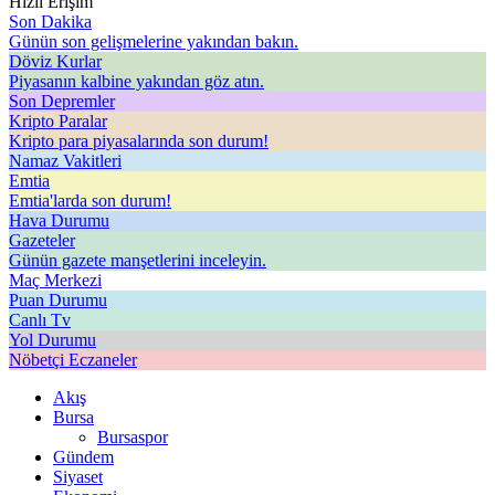
Hızlı Erişim
Son Dakika
Günün son gelişmelerine yakından bakın.
Döviz Kurlar
Piyasanın kalbine yakından göz atın.
Son Depremler
Kripto Paralar
Kripto para piyasalarında son durum!
Namaz Vakitleri
Emtia
Emtia'larda son durum!
Hava Durumu
Gazeteler
Günün gazete manşetlerini inceleyin.
Maç Merkezi
Puan Durumu
Canlı Tv
Yol Durumu
Nöbetçi Eczaneler
Akış
Bursa
Bursaspor
Gündem
Siyaset