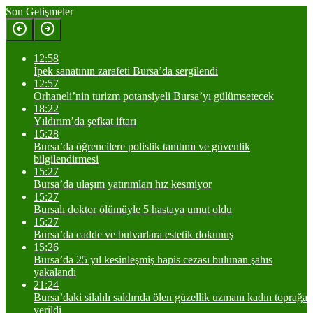
Son Gelişmeler
12:58
İpek sanatının zarafeti Bursa’da sergilendi
12:57
Orhaneli’nin turizm potansiyeli Bursa’yı gülümsetecek
18:22
Yıldırım’da şefkat iftarı
15:28
Bursa’da öğrencilere polislik tanıtımı ve güvenlik
bilgilendirmesi
15:27
Bursa’da ulaşım yatırımları hız kesmiyor
15:27
Bursalı doktor ölümüyle 5 hastaya umut oldu
15:27
Bursa’da cadde ve bulvarlara estetik dokunuş
15:26
Bursa’da 25 yıl kesinleşmiş hapis cezası bulunan şahıs
yakalandı
21:24
Bursa’daki silahlı saldırıda ölen güzellik uzmanı kadın toprağa
verildi