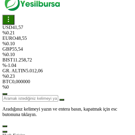
USD
41,57
%0.21
EURO
48,55
%0.10
GBP
55,54
%0.10
BIST
11.258,72
%-1.04
GR. ALTIN
5.012,06
%0.23
BTC
0,000000
%0
Aradığınız kelimeyi yazın ve entera basın, kapatmak için esc
butonuna tıklayın.