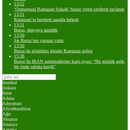
13:52
‘Osmangazi Ramazan Sokağı’ huzur veren ezgilerle taçlandı
13:51
Ramazan’ın bereketi sanatla birleşti
13:51
Bursa, dünyaya tanıtıldı
13:50
Sis Bursa’nın yarısını yuttu
13:50
Bursa’da gönülden gönüle Ramazan nefesi
15:28
Bursa’da IBAN suistimallerine karşı uyarı: “Bir günlük gelir,
bir ömür sabıka kaydı”
İstanbul
Ankara
İzmir
Adana
Adıyaman
Afyonkarahisar
Ağrı
Aksaray
Amasya
Antalya