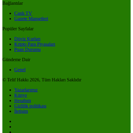
Bağlantılar
Canlı TV
Gazete Manşetleri
Popüler Sayfalar
Döviz Kurları
Kripto Para Piyasaları
Puan Durumu
Gündeme Dair
Genel
© Telif Hakkı 2026, Tüm Hakları Saklıdır
Yazarlarımız
Künye
Hesabım
Gizlilik politikası
İletişim