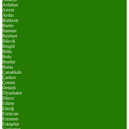
Ardahan
Artvin
Aydın
Balıkesir
Bartın
Batman
Bayburt
Bilecik
Bingöl
Bitlis
Bolu
Burdur
Bursa
Çanakkale
Çankırı
Çorum
Denizli
Diyarbakır
Düzce
Edirne
Elazığ
Erzincan
Erzurum
Eskişehir