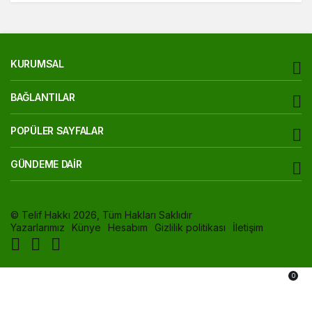
KURUMSAL
BAĞLANTILAR
POPÜLER SAYFALAR
GÜNDEME DAIR
© Telif Hakkı 2026, Tüm Hakları Saklıdır
Yazarlarımız
Künye
Hesabım
Gizlilik politikası
İletişim
0
Akış
Hesabım
Bildirimler
Anasayfa